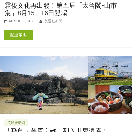
震後文化再出發！第五屆「太魯閣•山市
集」8月15、16日登場
August 10, 2026
美通社新聞
閱讀更多
美通社新聞
「飛鳥・藤原宮都」列入世界遺產！