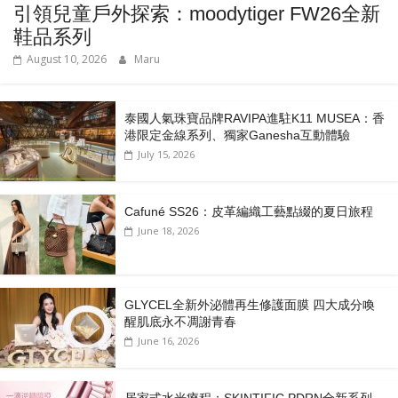
引領兒童戶外探索：moodytiger FW26全新
鞋品系列
August 10, 2026
Maru
泰國人氣珠寶品牌RAVIPA進駐K11 MUSEA：香
港限定金線系列、獨家Ganesha互動體驗
July 15, 2026
Cafuné SS26：皮革編織工藝點綴的夏日旅程
June 18, 2026
GLYCEL全新外泌體再生修護面膜 四大成分喚
醒肌底永不凋謝青春
June 16, 2026
居家式水光療程：SKINTIFIC PDRN全新系列