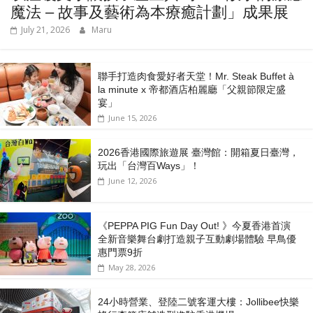
魔法 – 故事及藝術為本療癒計劃」成果展
July 21, 2026
Maru
聯手打造肉食愛好者天堂！Mr. Steak Buffet à
la minute x 帝都酒店柏麗廳「⽗親節限定盛
宴」
June 15, 2026
2026香港國際旅遊展 臺灣館：開箱夏日臺灣，
玩出「台灣百Ways」！
June 12, 2026
《PEPPA PIG Fun Day Out! 》今夏香港首演
全新音樂舞台劇打造親子互動劇場體驗 早鳥優
惠門票9折
May 28, 2026
24小時營業、登陸二號客運大樓：Jollibee快樂