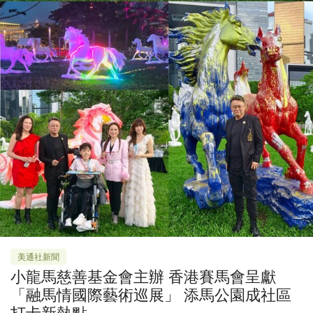
美通社新聞
小龍馬慈善基金會主辦 香港賽馬會呈獻
「融馬情國際藝術巡展」 添馬公園成社區