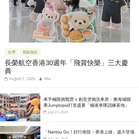
台灣
焦點熱話
長榮航空香港30週年「飛賞快樂」三大慶
典
August 7, 2026
Miu
車手極限挑戰營 x 創意塗鴉洗車房：奧海城聯
乘Jumptopia打造盛夏「極速車隊訓練基地」
July 27, 2026
「Nantou Go！好行南投・香港上線」盛大登場
July 20, 2026