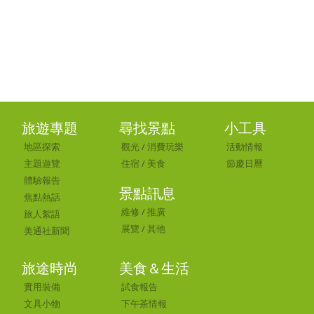
旅遊專題
尋找景點
小工具
地區探索
觀光
/
消費玩樂
活動情報
主題遊覽
住宿
/
美食
節慶日曆
體驗報告
景點訊息
焦點熱話
維修
/
推廣
旅人絮語
展覽
/
其他
美通社新聞
旅途時尚
美食＆生活
實用裝備
試食報告
文具小物
下午茶情報