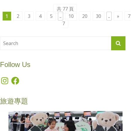
共 77 頁
1
2
3
4
5
..
10
20
30
..
»
7
7
Follow Us
Instagram
Facebook
旅遊專題