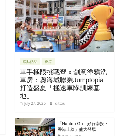
焦點熱話
香港
車手極限挑戰營 x 創意塗鴉洗
車房：奧海城聯乘Jumptopia
打造盛夏「極速車隊訓練基
地」
July 27, 2026
dittou
「Nantou Go！好行南投・
香港上線」盛大登場
July 20, 2026