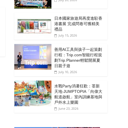
日本國家旅遊局再度進駐香
港書展 完成問卷可獲精美
禮品
July 15, 2026
善用AI工具與孩子一起策劃
行程：Trip.com智能行程規
劃Trip.Planner輕鬆開展夏
日親子遊
July 10, 2026
水戰Party消暑狂歡：荃新
天地‧JUMPTOPIA「向偉大
航道啟航」室內訓練基地與
戶外水上樂園
June 23, 2026