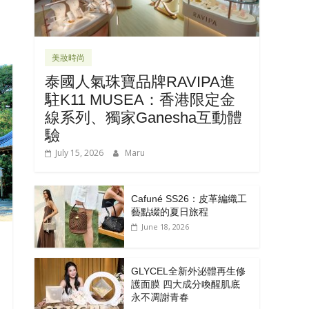
美妝時尚
泰國人氣珠寶品牌RAVIPA進
駐K11 MUSEA：香港限定金
線系列、獨家Ganesha互動體
驗
July 15, 2026
Maru
Cafuné SS26：皮革編織工
藝點綴的夏日旅程
June 18, 2026
GLYCEL全新外泌體再生修
護面膜 四大成分喚醒肌底
永不凋謝青春