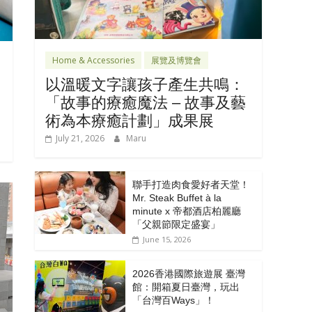
Home & Accessories
展覽及博覽會
以溫暖文字讓孩子產生共鳴：
「故事的療癒魔法 – 故事及藝
術為本療癒計劃」成果展
July 21, 2026
Maru
聯手打造肉食愛好者天堂！
Mr. Steak Buffet à la
minute x 帝都酒店柏麗廳
「⽗親節限定盛宴」
June 15, 2026
2026香港國際旅遊展 臺灣
館：開箱夏日臺灣，玩出
「台灣百Ways」！