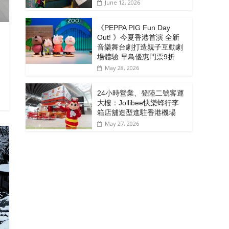
June 12, 2026
《PEPPA PIG Fun Day
Out! 》今夏香港首演 全新
音樂舞台劇打造親子互動劇
場體驗 早鳥優惠門票9折
May 28, 2026
24小時營業、登陸二號客運
大樓：Jollibee快樂蜂行李
箱店舖造型進駐香港機場
May 27, 2026