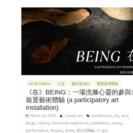
Art & Culture
人文
劇目及演出
展覽及博覽會
《在》BEING：一場洗滌心靈的參與
裝置藝術體驗 (a participatory art
installation)
,
,
,
March 24, 2025
Candy Lau
architecture
art
arts
,
,
,
,
,
beige
culture
immersive experience
installation
luxury
,
,
,
,
performance
theatre
white
浸沉式體驗
🧖‍♀️ spa