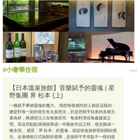
#小奢華住宿
~miu
【日本溫泉旅館】音樂賦予的靈魂 | 星
野集團 界 松本 (上)
一種賦予事物靈魂的魔力。 我想每個感性的人都是這樣的 -
總是對每一刻的發生有太多想法，於是把順手拈來的各種元
素為材，將感悟注入在每個音符、每道料理或每處建築之
間。當這些點點滴滴積累成一件藝術作品之時，便交織成一
種永恆。 感受「界 松本」的靈魂，就從踏進旅館那刻開始發
生。走過傳統日式旅館的迴廊，是個和平常有點不一樣的接