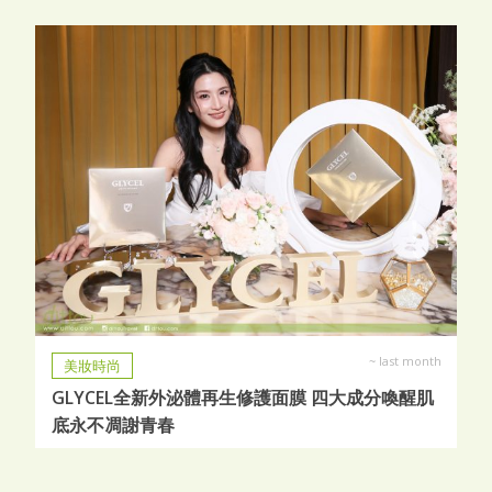
~
last month
美妝時尚
GLYCEL全新外泌體再生修護面膜 四大成分喚醒肌
底永不凋謝青春