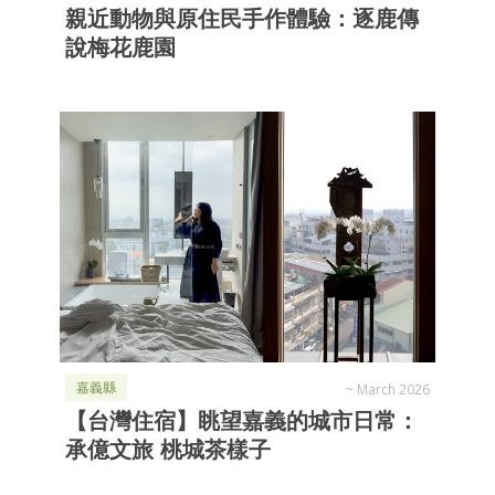
親近動物與原住民手作體驗：逐鹿傳
說梅花鹿園
嘉義縣
~
March 2026
【台灣住宿】眺望嘉義的城市日常：
承億文旅 桃城茶樣子