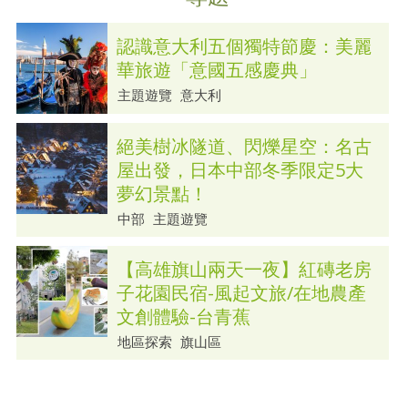
認識意大利五個獨特節慶：美麗
華旅遊「意國五感慶典」
主題遊覽
意大利
絕美樹冰隧道、閃爍星空：名古
屋出發，日本中部冬季限定5大
夢幻景點！
中部
主題遊覽
【高雄旗山兩天一夜】紅磚老房
子花園民宿-風起文旅/在地農產
文創體驗-台青蕉
地區探索
旗山區