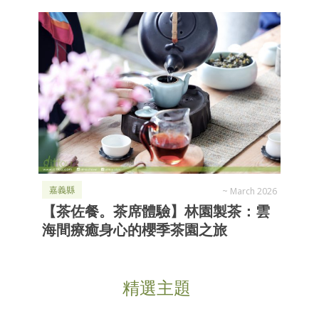
嘉義縣
~
March 2026
【茶佐餐。茶席體驗】林園製茶：雲
海間療癒身心的櫻季茶園之旅
精選主題