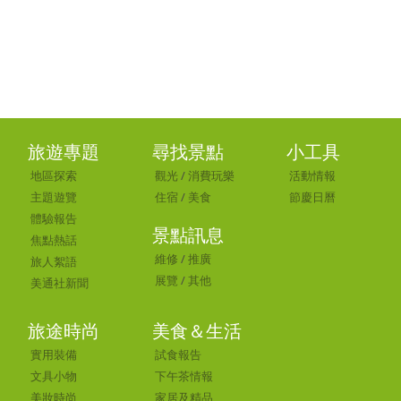
旅遊專題
尋找景點
小工具
地區探索
觀光
/
消費玩樂
活動情報
主題遊覽
住宿
/
美食
節慶日曆
體驗報告
景點訊息
焦點熱話
維修
/
推廣
旅人絮語
展覽
/
其他
美通社新聞
旅途時尚
美食＆生活
實用裝備
試食報告
文具小物
下午茶情報
美妝時尚
家居及精品