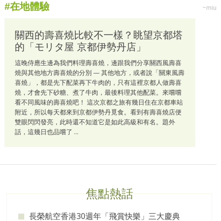
#在地體驗
~miu
關西的壽喜燒比較不一樣？眺望京都塔
的「モリタ屋 京都伊勢丹店」
這晚侍應生邊為我們料理壽喜燒，邊跟我們分享關西風壽喜
燒與其他地方壽喜燒的分別 — 其他地方，或者說「關東風壽
喜燒」，都是先下配菜再下牛肉的，只有這裡京都人做壽喜
燒，才會先下砂糖、煮了牛肉，最後料理其他配菜。來嚐嚐
看不同風味的壽喜燒吧！ 這次京都之旅有幾日住在京都車站
附近，所以每天都來到京都伊勢丹覓食。看到有壽喜燒店便
雙眼閃閃發亮，此時還不知道它是如此高級和有名。題外
話，這幾日也品嚐了 ...
焦點熱話
長榮航空香港30週年「飛賞快樂」三大慶典