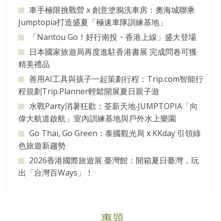
車手極限挑戰營 x 創意塗鴉洗車房：奧海城聯乘
Jumptopia打造盛夏「極速車隊訓練基地」
「Nantou Go！好行南投・香港上線」盛大登場
日本國家旅遊局再度進駐香港書展 完成問卷可獲
精美禮品
善用AI工具與孩子一起策劃行程：Trip.com智能行
程規劃Trip.Planner輕鬆開展夏日親子遊
水戰Party消暑狂歡：荃新天地‧JUMPTOPIA「向
偉大航道啟航」室內訓練基地與戶外水上樂園
Go Thai, Go Green：泰國觀光局 x KKday 引領綠
色旅遊新趨勢
2026香港國際旅遊展 臺灣館：開箱夏日臺灣，玩
出「台灣百Ways」！
專題