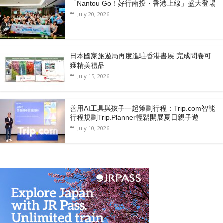
「Nantou Go！好行南投・香港上線」盛大登場
July 20, 2026
日本國家旅遊局再度進駐香港書展 完成問卷可
獲精美禮品
July 15, 2026
善用AI工具與孩子一起策劃行程：Trip.com智能
行程規劃Trip.Planner輕鬆開展夏日親子遊
July 10, 2026