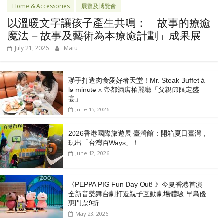
Home & Accessories
展覽及博覽會
以溫暖文字讓孩子產生共鳴：「故事的療癒
魔法 – 故事及藝術為本療癒計劃」成果展
July 21, 2026
Maru
聯手打造肉食愛好者天堂！Mr. Steak Buffet à
la minute x 帝都酒店柏麗廳「⽗親節限定盛
宴」
June 15, 2026
2026香港國際旅遊展 臺灣館：開箱夏日臺灣，
玩出「台灣百Ways」！
June 12, 2026
《PEPPA PIG Fun Day Out! 》今夏香港首演
全新音樂舞台劇打造親子互動劇場體驗 早鳥優
惠門票9折
May 28, 2026