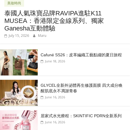
美妝時尚
泰國人氣珠寶品牌RAVIPA進駐K11
MUSEA：香港限定金線系列、獨家
Ganesha互動體驗
July 15, 2026
Maru
Cafuné SS26：皮革編織工藝點綴的夏日旅程
June 18, 2026
GLYCEL全新外泌體再生修護面膜 四大成分喚
醒肌底永不凋謝青春
June 16, 2026
居家式水光療程：SKINTIFIC PDRN全新系列
June 16, 2026