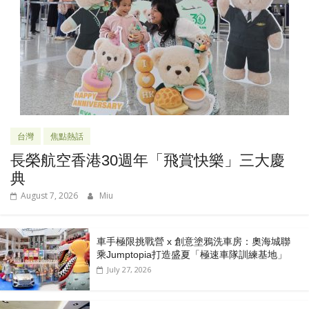
台灣
焦點熱話
長榮航空香港30週年「飛賞快樂」三大慶
典
August 7, 2026
Miu
車手極限挑戰營 x 創意塗鴉洗車房：奧海城聯
乘Jumptopia打造盛夏「極速車隊訓練基地」
July 27, 2026