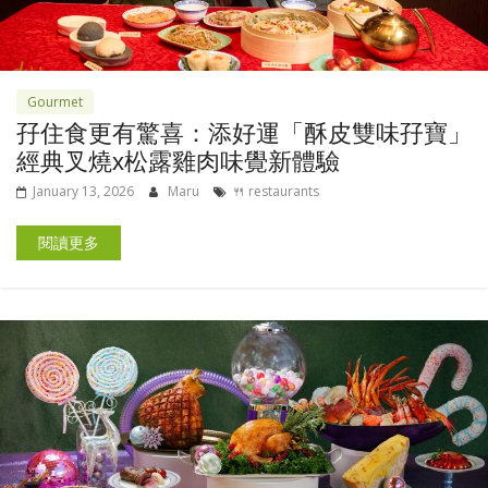
Gourmet
孖住食更有驚喜：添好運「酥皮雙味孖寶」
經典叉燒x松露雞肉味覺新體驗
January 13, 2026
Maru
🍴 restaurants
閱讀更多