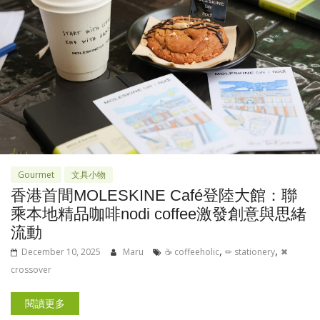
Gourmet
文具小物
香港首間MOLESKINE Café登陸大館：聯
乘本地精品咖啡nodi coffee激發創意與思緒
流動
,
,
December 10, 2025
Maru
☕ coffeeholic
✏ stationery
✖
crossover
閱讀更多