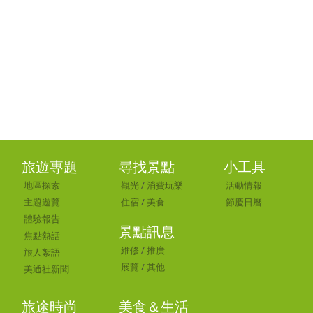
旅遊專題
尋找景點
小工具
地區探索
觀光
/
消費玩樂
活動情報
主題遊覽
住宿
/
美食
節慶日曆
體驗報告
景點訊息
焦點熱話
維修
/
推廣
旅人絮語
展覽
/
其他
美通社新聞
旅途時尚
美食＆生活