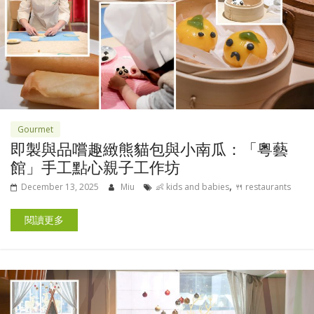
Gourmet
即製與品嚐趣緻熊貓包與小南瓜：「粵藝
館」手工點心親子工作坊
,
December 13, 2025
Miu
👶 kids and babies
🍴 restaurants
閱讀更多