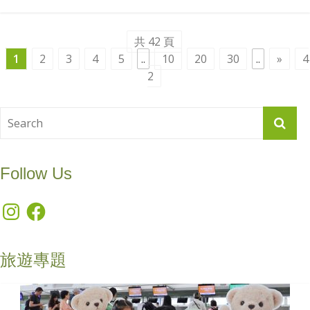
共 42 頁
1
2
3
4
5
..
10
20
30
..
»
4
2
Follow Us
Instagram
Facebook
旅遊專題