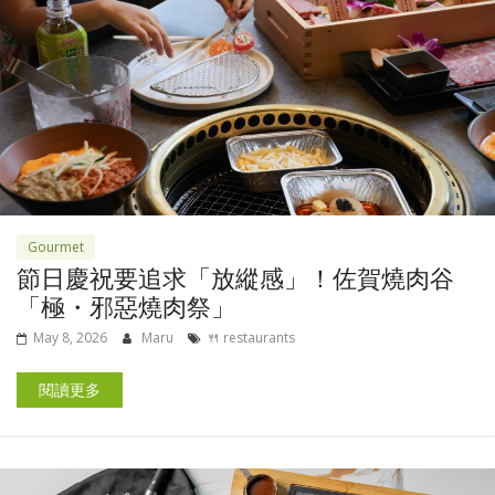
Gourmet
節日慶祝要追求「放縱感」！佐賀燒肉谷
「極・邪惡燒肉祭」
May 8, 2026
Maru
🍴 restaurants
閱讀更多