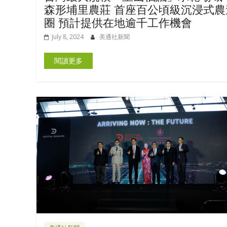
森形埔里農莊 首座百公頃級沉浸式農
圈 預計提供在地逾千工作機會
July 8, 2024
美通社新聞
閱讀更多