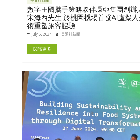
美通社新聞
數字王國攜手策略夥伴環亞集團創辦
宋海西先生 於桃園機場首發AI虛擬人
術重塑旅客體驗
July 5, 2024
美通社新聞
閱讀更多