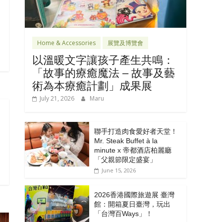
自
Home & Accessories
展覽及博覽會
以溫暖文字讓孩子產生共鳴：
「故事的療癒魔法 – 故事及藝
術為本療癒計劃」成果展
July 21, 2026
Maru
聯手打造肉食愛好者天堂！
Mr. Steak Buffet à la
minute x 帝都酒店柏麗廳
「⽗親節限定盛宴」
June 15, 2026
2026香港國際旅遊展 臺灣
館：開箱夏日臺灣，玩出
「台灣百Ways」！