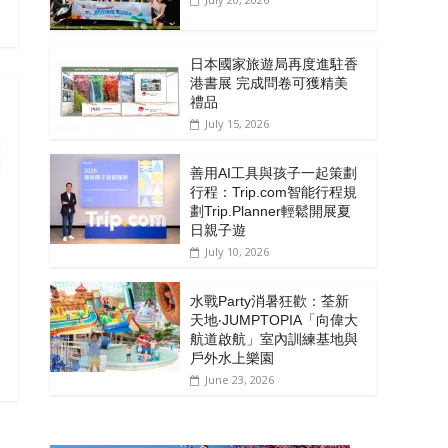
日本國家旅遊局再度進駐香
港書展 完成問卷可獲精美
禮品
July 15, 2026
善用AI工具與孩子一起策劃
行程：Trip.com智能行程規
劃Trip.Planner輕鬆開展夏
日親子遊
July 10, 2026
水戰Party消暑狂歡：荃新
天地‧JUMPTOPIA「向偉大
航道啟航」室內訓練基地與
戶外水上樂園
June 23, 2026