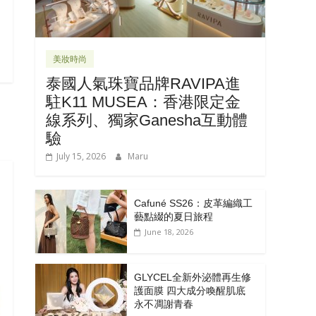
美妝時尚
泰國人氣珠寶品牌RAVIPA進
駐K11 MUSEA：香港限定金
線系列、獨家Ganesha互動體
驗
July 15, 2026
Maru
Cafuné SS26：皮革編織工
藝點綴的夏日旅程
June 18, 2026
GLYCEL全新外泌體再生修
護面膜 四大成分喚醒肌底
永不凋謝青春