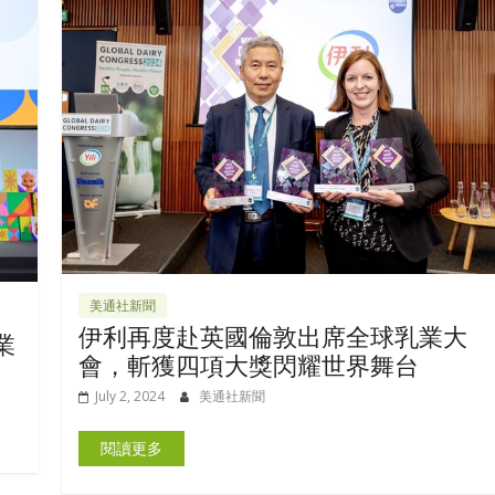
美通社新聞
伊利再度赴英國倫敦出席全球乳業大
業
會，斬獲四項大獎閃耀世界舞台
July 2, 2024
美通社新聞
閱讀更多