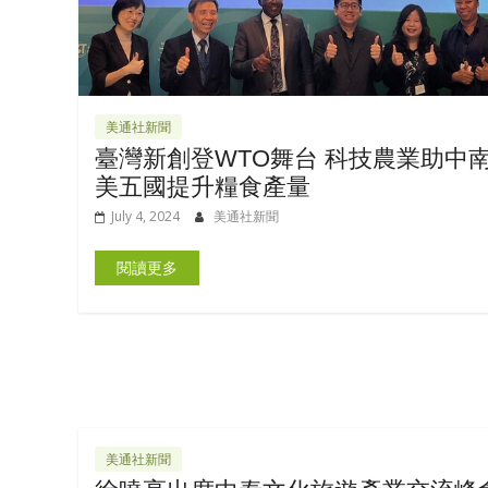
美通社新聞
臺灣新創登WTO舞台 科技農業助中
美五國提升糧食產量
July 4, 2024
美通社新聞
閱讀更多
美通社新聞