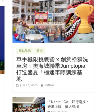
焦點熱話
香港
車手極限挑戰營 x 創意塗鴉洗
車房：奧海城聯乘Jumptopia
打造盛夏「極速車隊訓練基
地」
July 27, 2026
dittou
「Nantou Go！好行南投・
香港上線」盛大登場
July 20, 2026