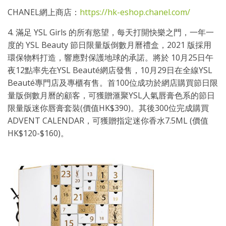
CHANEL網上商店：
https://hk-eshop.chanel.com/
4. 滿足 YSL Girls 的所有慾望，每天打開快樂之門，一年一
度的 YSL Beauty 節日限量版倒數月曆禮盒，2021 版採用
環保物料打造，響應對保護地球的承諾。將於 10月25日午
夜12點率先在YSL Beauté網店發售，10月29日在全線YSL
Beauté專門店及專櫃有售。首100位成功於網店購買節日限
量版倒數月曆的顧客，可獲贈滙聚YSL人氣唇膏色系的節日
限量版迷你唇膏套裝(價值HK$390)。其後300位完成購買
ADVENT CALENDAR，可獲贈指定迷你香水7.5ML (價值
HK$120-$160)。