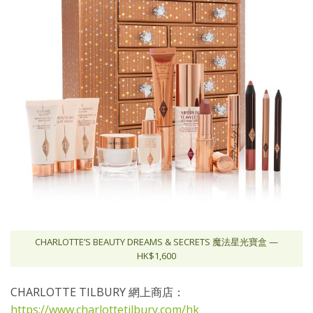
CHARLOTTE’S BEAUTY DREAMS & SECRETS 魔法星光寶盒 —
HK$1,600
CHARLOTTE TILBURY 網上商店：
https://www.charlottetilbury.com/hk