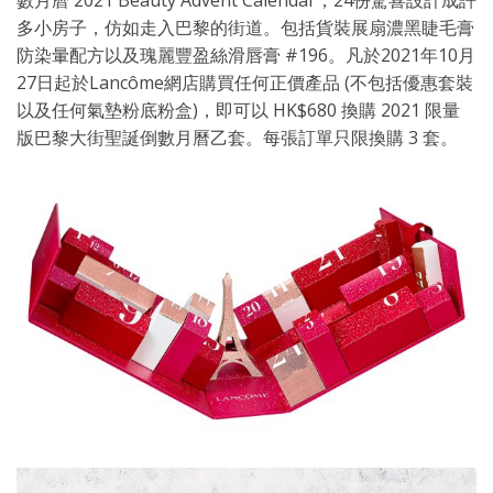
數月曆 2021 Beauty Advent Calendar，24份驚喜設計成許
多小房子，仿如走入巴黎的街道。包括貨裝展扇濃黑睫毛膏
防染暈配方以及瑰麗豐盈絲滑唇膏 #196。凡於2021年10月
27日起於Lancôme網店購買任何正價產品 (不包括優惠套裝
以及任何氣墊粉底粉盒)，即可以 HK$680 換購 2021 限量
版巴黎大街聖誕倒數月曆乙套。每張訂單只限換購 3 套。