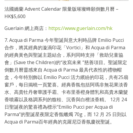
法國嬌蘭 Advent Calendar 限量版璀璨蜂願倒數月曆 –
HK$5,600
Guerlain 網上商店：
https://www.guerlain.com/hk
7. Acqua di Parma 今年聖誕與意大利時品牌 Emilio Pucci
合作，將其經典的漩渦印花「Vortici」和 Acqua di Parma
的經典黃色與聖誕主題結合，系列同時支持「救助兒童協
會」(Save the Children)的“改寫未來 ”慈善項目。聖誕限定
倒數月曆靈感來自 Acqua di Parma 最具代表性的禮物帽
盒，今年特別飾以 Emilio Pucci 活力繽紛的印花，共有25扇
窗戶，每日揭曉一頁驚喜。經典香氛包括阿瑪非無花果淡香
水、高貴牡丹奢華護手霜、卡布里香橙身體乳和高貴木蘭髮
香噴霧以及格調系列的馥桂、沉香與白檀淡香精。 12月 24
日聖誕夜的驚喜禮為標示“Emilio Pucci per Acqua di
Parma”的聖誕星夜限定香氛蠟燭 70g，而 12 月 25 日則以
Acqua di Parma百年經典的克羅尼亞香氛慶祝聖誕。