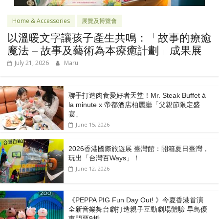
Home & Accessories
展覽及博覽會
以溫暖文字讓孩子產生共鳴：「故事的療癒
魔法 – 故事及藝術為本療癒計劃」成果展
July 21, 2026
Maru
聯手打造肉食愛好者天堂！Mr. Steak Buffet à
la minute x 帝都酒店柏麗廳「⽗親節限定盛
宴」
June 15, 2026
2026香港國際旅遊展 臺灣館：開箱夏日臺灣，
玩出「台灣百Ways」！
June 12, 2026
《PEPPA PIG Fun Day Out! 》今夏香港首演
全新音樂舞台劇打造親子互動劇場體驗 早鳥優
惠門票9折