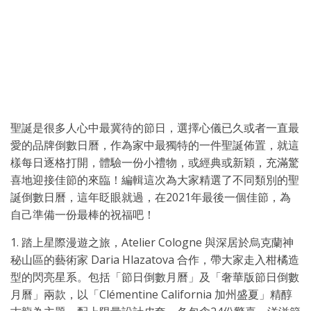
聖誕是很多人心中最冀待的節日，選擇心儀已久或者一直最
愛的品牌倒數日曆，作為家中最獨特的一件聖誕佈置，就這
樣每日逐格打開，體驗一份小禮物，或經典或新穎，充滿驚
喜地迎接佳節的來臨！編輯這次為大家精選了不同類別的聖
誕倒數日曆，這年眨眼就過，在2021年最後一個佳節，為
自己準備一份最棒的祝福吧！
1. 踏上星際漫遊之旅，Atelier Cologne 與深居於烏克蘭神
秘山區的藝術家 Daria Hlazatova 合作，帶大家走入柑橘造
型的閃亮星系。包括「節日倒數月曆」及「奢華版節日倒數
月曆」兩款，以「Clémentine California 加州盛夏」精醇