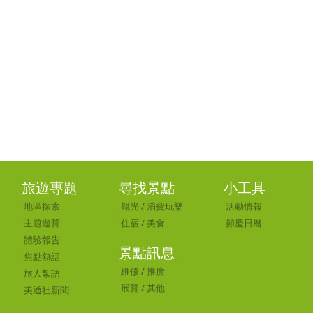
旅遊專題
尋找景點
小工具
地區探索
觀光
/
消費玩樂
活動情報
主題遊覽
住宿
/
美食
節慶日曆
體驗報告
景點訊息
焦點熱話
維修
/
推廣
旅人絮語
展覽
/
其他
美通社新聞