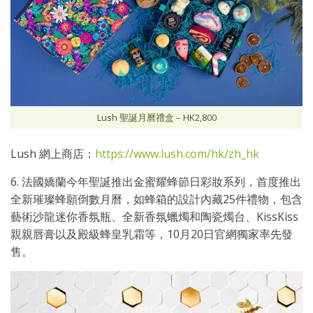
Lush 聖誕月曆禮盒 – HK2,800
Lush 網上商店：
https://www.lush.com/hk/zh_hk
6. 法國嬌蘭今年聖誕推出金蜜耀蜂節日彩妝系列，首度推出
全新璀璨蜂願倒數月曆，如蜂箱的設計內藏25件禮物，包含
藝術沙龍迷你香氛瓶、全新香氛蠟燭和陶瓷燭台、KissKiss
親親唇膏以及殿級蜂皇乳霜等，10月20日官網獨家率先發
售。