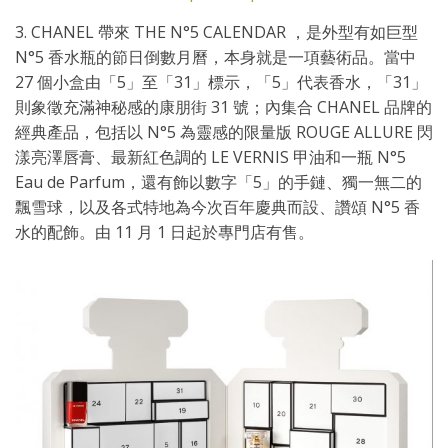
3. CHANEL 帶來 THE N°5 CALENDAR ，是外型有如巨型
N°5 香水瓶的節日倒數月曆，本身就是一項藝術品。當中
27 個小盒由「5」至「31」標示，「5」代表香水，「31」
則象徵充滿神秘感的康朋街 31 號；內集合 CHANEL 品牌的
經典產品，包括以 N°5 為靈感的限量版 ROUGE ALLURE 閃
漾亮澤唇膏、最新紅色調的 LE VERNIS 甲油和一瓶 N°5
Eau de Parfum，還有飾以數字「5」的手鏈、獨一無二的
飄雪球，以及各式特地為今次百年慶典而設、讚頌 N°5 香
水的配飾。由 11 月 1 日起於專門店有售。