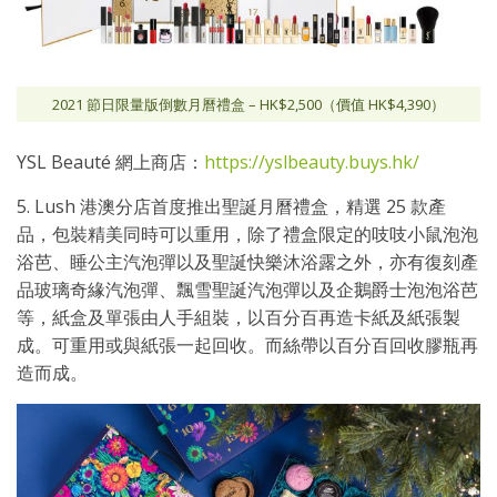
2021 節日限量版倒數月曆禮盒 – HK$2,500（價值 HK$4,390）
YSL Beauté 網上商店：
https://yslbeauty.buys.hk/
5. Lush 港澳分店首度推出聖誕月曆禮盒，精選 25 款產
品，包裝精美同時可以重用，除了禮盒限定的吱吱小鼠泡泡
浴芭、睡公主汽泡彈以及聖誕快樂沐浴露之外，亦有復刻產
品玻璃奇緣汽泡彈、飄雪聖誕汽泡彈以及企鵝爵士泡泡浴芭
等，紙盒及單張由人手組裝，以百分百再造卡紙及紙張製
成。可重用或與紙張一起回收。而絲帶以百分百回收膠瓶再
造而成。