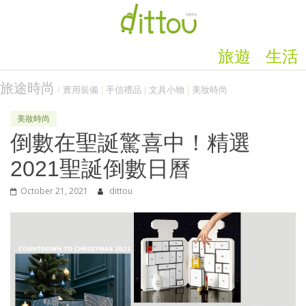
旅遊
生活
旅途時尚
/
實用裝備
|
手信禮品
|
文具小物
|
美妝時尚
美妝時尚
倒數在聖誕驚喜中！精選
2021聖誕倒數日曆
October 21, 2021
dittou