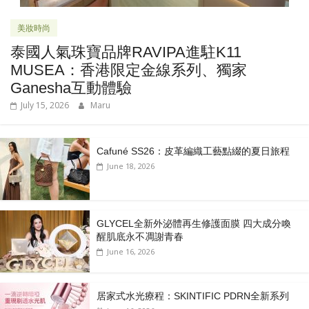
美妝時尚
泰國人氣珠寶品牌RAVIPA進駐K11
MUSEA：香港限定金線系列、獨家
Ganesha互動體驗
July 15, 2026
Maru
Cafuné SS26：皮革編織工藝點綴的夏日旅程
June 18, 2026
GLYCEL全新外泌體再生修護面膜 四大成分喚
醒肌底永不凋謝青春
June 16, 2026
居家式水光療程：SKINTIFIC PDRN全新系列