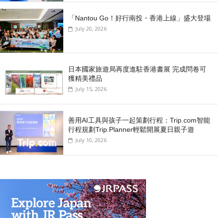
「Nantou Go！好行南投・香港上線」盛大登場
July 20, 2026
日本國家旅遊局再度進駐香港書展 完成問卷可
獲精美禮品
July 15, 2026
善用AI工具與孩子一起策劃行程：Trip.com智能
行程規劃Trip.Planner輕鬆開展夏日親子遊
July 10, 2026