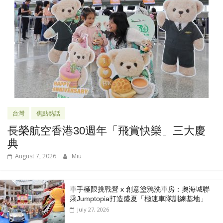
台灣
焦點熱話
長榮航空香港30週年「飛賞快樂」三大慶
典
August 7, 2026
Miu
車手極限挑戰營 x 創意塗鴉洗車房：奧海城聯
乘Jumptopia打造盛夏「極速車隊訓練基地」
July 27, 2026