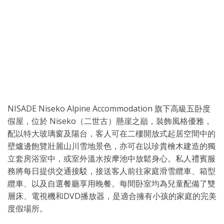
NISADE Niseko Alpine Accommodation 旗下高級五卧度
假屋，位於 Niseko（二世古）懸崖之巔，裝飾風格優雅，
配以特大玻璃窗及陽台，客人可在二樓開放式起居空間中的
壁爐邊飽覽壯麗山川雪地景色，亦可在以珍貴檜木建造的獨
立套房浴室中，或室外溫水按摩池中放鬆身心。私人禮賓服
務將每日提供交通接駁，接送客人前往家庭滑雪纜車、箱型
纜車、以及自選餐廳享用晚餐。每間卧室均為兒童配備了雙
層床、電視機和DVD播放器，是適合擁有小孩的家庭的完美
度假場所。