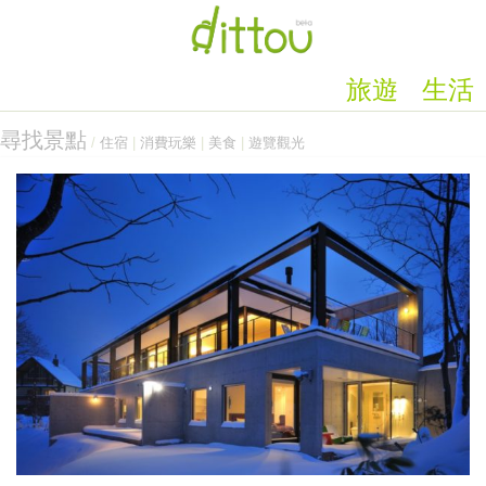
旅遊
生活
尋找景點
/
住宿
|
消費玩樂
|
美食
|
遊覽觀光