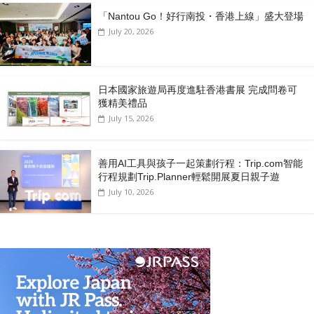
「Nantou Go！好行南投・香港上線」盛大登場
July 20, 2026
日本國家旅遊局再度進駐香港書展 完成問卷可
獲精美禮品
July 15, 2026
善用AI工具與孩子一起策劃行程：Trip.com智能
行程規劃Trip.Planner輕鬆開展夏日親子遊
July 10, 2026