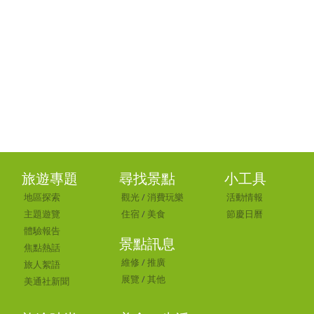
旅遊專題
尋找景點
小工具
地區探索
觀光
/
消費玩樂
活動情報
主題遊覽
住宿
/
美食
節慶日曆
體驗報告
景點訊息
焦點熱話
維修
/
推廣
旅人絮語
展覽
/
其他
美通社新聞