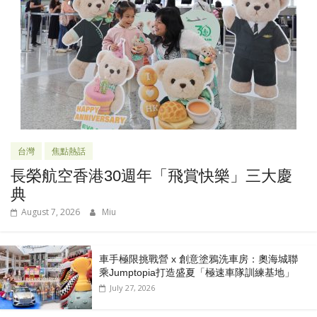
台灣
焦點熱話
長榮航空香港30週年「飛賞快樂」三大慶
典
August 7, 2026
Miu
車手極限挑戰營 x 創意塗鴉洗車房：奧海城聯
乘Jumptopia打造盛夏「極速車隊訓練基地」
July 27, 2026