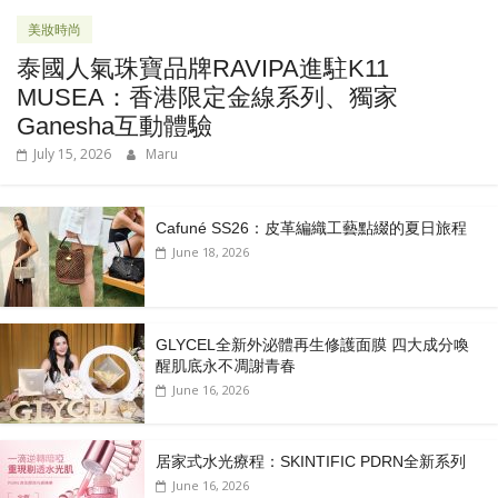
美妝時尚
泰國人氣珠寶品牌RAVIPA進駐K11
MUSEA：香港限定金線系列、獨家
Ganesha互動體驗
July 15, 2026
Maru
Cafuné SS26：皮革編織工藝點綴的夏日旅程
June 18, 2026
GLYCEL全新外泌體再生修護面膜 四大成分喚
醒肌底永不凋謝青春
June 16, 2026
居家式水光療程：SKINTIFIC PDRN全新系列
June 16, 2026