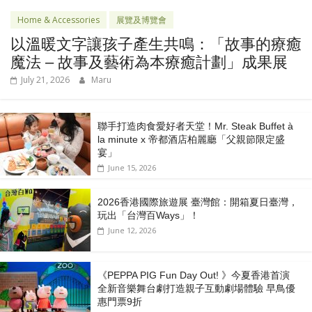
Home & Accessories
展覽及博覽會
以溫暖文字讓孩子產生共鳴：「故事的療癒
魔法 – 故事及藝術為本療癒計劃」成果展
July 21, 2026
Maru
聯手打造肉食愛好者天堂！Mr. Steak Buffet à
la minute x 帝都酒店柏麗廳「⽗親節限定盛
宴」
June 15, 2026
2026香港國際旅遊展 臺灣館：開箱夏日臺灣，
玩出「台灣百Ways」！
June 12, 2026
《PEPPA PIG Fun Day Out! 》今夏香港首演
全新音樂舞台劇打造親子互動劇場體驗 早鳥優
惠門票9折