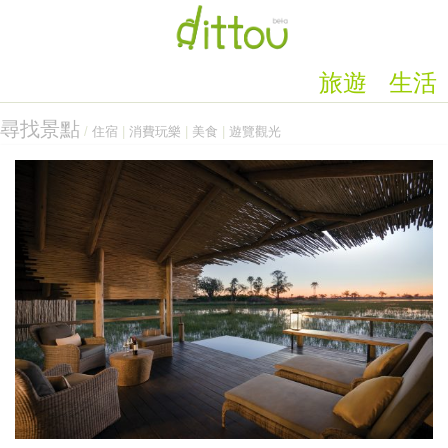
旅遊
生活
尋找景點
/
住宿
|
消費玩樂
|
美食
|
遊覽觀光