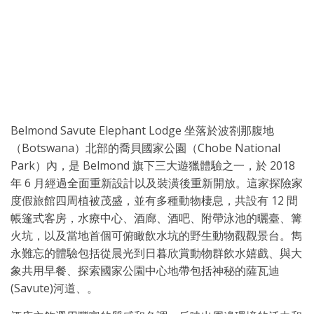
Belmond Savute Elephant Lodge 坐落於波劄那腹地
（Botswana）北部的喬貝國家公園（Chobe National
Park）內，是 Belmond 旗下三大遊獵體驗之一，於 2018
年 6 月經過全面重新設計以及裝潢後重新開放。這家探險家
度假旅館四周植被茂盛，並有多種動物棲息，共設有 12 間
帳篷式客房，水療中心、酒廊、酒吧、附帶泳池的曬臺、篝
火坑，以及當地首個可俯瞰飲水坑的野生動物觀觀景台。雋
永難忘的體驗包括從晨光到日暮欣賞動物群飲水嬉戲、與大
象共用早餐、探索國家公園中心地帶包括神秘的薩瓦迪
(Savute)河道、。