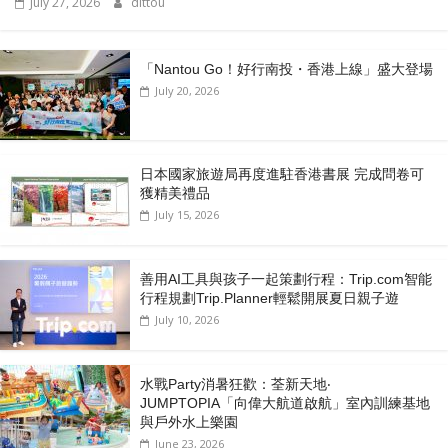
July 27, 2026
dittou
「Nantou Go！好行南投・香港上線」盛大登場
July 20, 2026
日本國家旅遊局再度進駐香港書展 完成問卷可
獲精美禮品
July 15, 2026
善用AI工具與孩子一起策劃行程：Trip.com智能
行程規劃Trip.Planner輕鬆開展夏日親子遊
July 10, 2026
水戰Party消暑狂歡：荃新天地‧
JUMPTOPIA「向偉大航道啟航」室內訓練基地
與戶外水上樂園
June 23, 2026