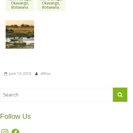
Okavango,
Okavango,
Botswana.
Botswana.
June 19, 2018
dittou
Follow Us
Instagram
Facebook