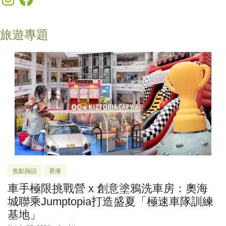
旅遊專題
焦點熱話
香港
車手極限挑戰營 x 創意塗鴉洗車房：奧海
城聯乘Jumptopia打造盛夏「極速車隊訓練
基地」