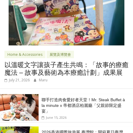
Home & Accessories
展覽及博覽會
以溫暖文字讓孩子產生共鳴：「故事的療癒
魔法 – 故事及藝術為本療癒計劃」成果展
July 21, 2026
Maru
聯手打造肉食愛好者天堂！Mr. Steak Buffet à
la minute x 帝都酒店柏麗廳「⽗親節限定盛
宴」
June 15, 2026
2026香港國際旅遊展 臺灣館：開箱夏日臺灣，