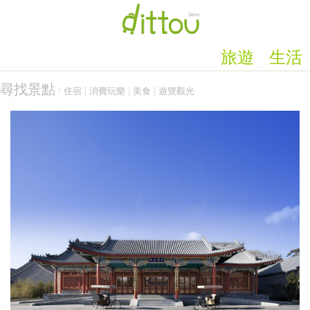
旅遊
生活
尋找景點
/
住宿
|
消費玩樂
|
美食
|
遊覽觀光