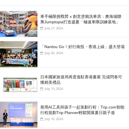
車手極限挑戰營 x 創意塗鴉洗車房：奧海城聯
乘Jumptopia打造盛夏「極速車隊訓練基地」
July 27, 2026
「Nantou Go！好行南投・香港上線」盛大登場
July 20, 2026
日本國家旅遊局再度進駐香港書展 完成問卷可
獲精美禮品
July 15, 2026
善用AI工具與孩子一起策劃行程：Trip.com智能
行程規劃Trip.Planner輕鬆開展夏日親子遊
July 10, 2026