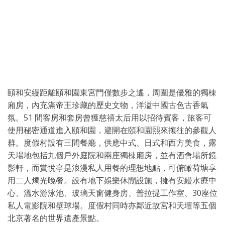
頤和安縵距離頤和園東宮門僅數步之遙，周圍是優雅的獨棟
廂房，內充滿帝王珍藏的歷史文物，洋溢中國古色古香氣
氛。51 間客房和套房曾獲慈禧太后用以招待賓客，旅客可
使用秘密通道進入頤和園，避開在頤和園熙來攘往的參觀人
群。度假村設有三間餐廳，供應中式、日式和西方美食，露
天場地包括九個戶外庭院和兩座獨棟廂房，並有酒會場所鏡
影軒，而賞悅亭是浪漫私人用餐的理想地點，可俯瞰荷塘享
用二人燭光晚餐。設有地下娛樂休閒設施，擁有安縵水療中
心、溫水游泳池、玻璃天窗健身房、普拉提工作室、30座位
私人電影院和壁球場。度假村同時亦鄰近故宮和天壇等五個
北京著名的世界遺產景點。