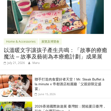
Home & Accessories
展覽及博覽會
以溫暖文字讓孩子產生共鳴：「故事的療癒
魔法 – 故事及藝術為本療癒計劃」成果展
July 21, 2026
Maru
聯手打造肉食愛好者天堂！Mr. Steak Buffet à
la minute x 帝都酒店柏麗廳「⽗親節限定盛
宴」
June 15, 2026
2026香港國際旅遊展 臺灣館：開箱夏日臺灣，
玩出「台灣百Ways」！