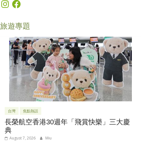
Instagram
Facebook
旅遊專題
台灣
焦點熱話
長榮航空香港30週年「飛賞快樂」三大慶
典
August 7, 2026
Miu