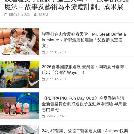
魔法 – 故事及藝術為本療癒計劃」成果展
July 21, 2026
Maru
聯手打造肉食愛好者天堂！Mr. Steak Buffet à
la minute x 帝都酒店柏麗廳「⽗親節限定盛
宴」
June 15, 2026
2026香港國際旅遊展 臺灣館：開箱夏日臺灣，
玩出「台灣百Ways」！
June 12, 2026
《PEPPA PIG Fun Day Out! 》今夏香港首演
全新音樂舞台劇打造親子互動劇場體驗 早鳥優
惠門票9折
May 28, 2026
24小時營業、登陸二號客運大樓：Jollibee快樂