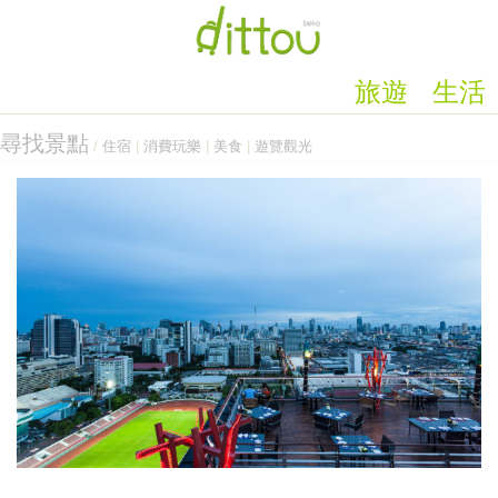
旅遊
生活
尋找景點
/
住宿
|
消費玩樂
|
美食
|
遊覽觀光