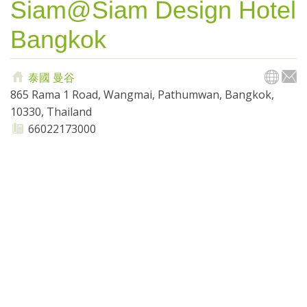
Siam@Siam Design Hotel
Bangkok
泰國
曼谷
865 Rama 1 Road, Wangmai, Pathumwan, Bangkok,
10330, Thailand
66022173000