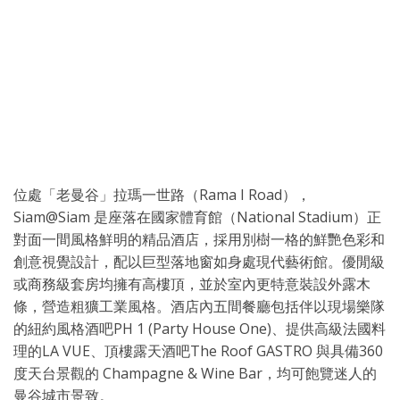
位處「老曼谷」拉瑪一世路（Rama I Road），
Siam@Siam 是座落在國家體育館（National Stadium）正
對面一間風格鮮明的精品酒店，採用別樹一格的鮮艷色彩和
創意視覺設計，配以巨型落地窗如身處現代藝術館。優閒級
或商務級套房均擁有高樓頂，並於室內更特意裝設外露木
條，營造粗獷工業風格。酒店內五間餐廳包括伴以現場樂隊
的紐約風格酒吧PH 1 (Party House One)、提供高級法國料
理的LA VUE、頂樓露天酒吧The Roof GASTRO 與具備360
度天台景觀的 Champagne & Wine Bar，均可飽覽迷人的
曼谷城市景致。