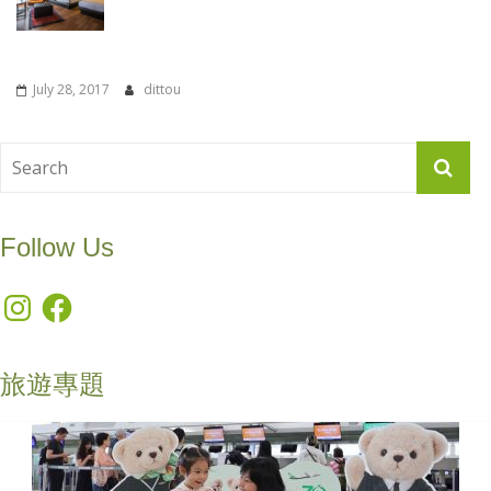
July 28, 2017
dittou
Follow Us
Instagram
Facebook
旅遊專題