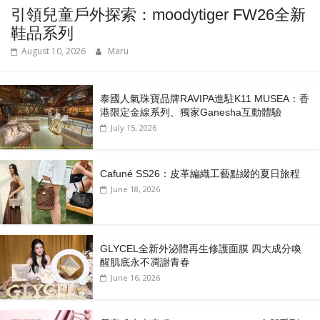
引領兒童戶外探索：moodytiger FW26全新
鞋品系列
August 10, 2026
Maru
泰國人氣珠寶品牌RAVIPA進駐K11 MUSEA：香
港限定金線系列、獨家Ganesha互動體驗
July 15, 2026
Cafuné SS26：皮革編織工藝點綴的夏日旅程
June 18, 2026
GLYCEL全新外泌體再生修護面膜 四大成分喚
醒肌底永不凋謝青春
June 16, 2026