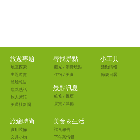
旅遊專題
尋找景點
小工具
地區探索
觀光
/
消費玩樂
活動情報
主題遊覽
住宿
/
美食
節慶日曆
體驗報告
景點訊息
焦點熱話
維修
/
推廣
旅人絮語
展覽
/
其他
美通社新聞
旅途時尚
美食＆生活
實用裝備
試食報告
文具小物
下午茶情報