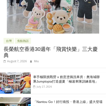
台灣
焦點熱話
長榮航空香港30週年「飛賞快樂」三大慶
典
August 7, 2026
Miu
車手極限挑戰營 x 創意塗鴉洗車房：奧海城聯
乘Jumptopia打造盛夏「極速車隊訓練基地」
July 27, 2026
「Nantou Go！好行南投・香港上線」盛大登場