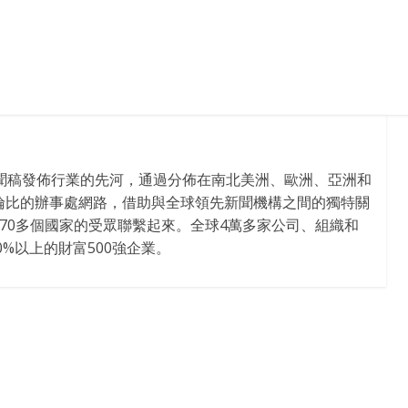
新聞稿發佈行業的先河，通過分佈在南北美洲、歐洲、亞洲和
倫比的辦事處網路，借助與全球領先新聞機構之間的獨特關
170多個國家的受眾聯繫起來。全球4萬多家公司、組織和
%以上的財富500強企業。