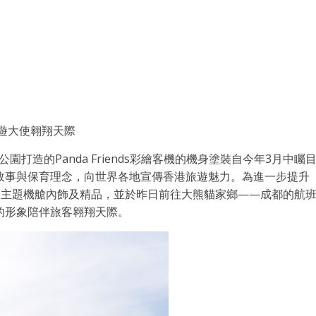
遊大使翱翔天際
公園打造的Panda Friends彩繪客機的機身塗裝自今年3月中矚
故事與保育理念，向世界各地宣傳香港旅遊魅力。為進一步提升
ends主題機艙內飾及精品，並於昨日前往大熊貓家鄉——成都的航
的形象陪伴旅客翱翔天際。