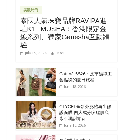
美妝時尚
泰國人氣珠寶品牌RAVIPA進
駐K11 MUSEA：香港限定金
線系列、獨家Ganesha互動體
驗
July 15, 2026
Maru
Cafuné SS26：皮革編織工
藝點綴的夏日旅程
June 18, 2026
GLYCEL全新外泌體再生修
護面膜 四大成分喚醒肌底
永不凋謝青春
June 16, 2026