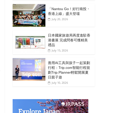
「Nantou Go！好行南投・
香港上線」盛大登場
July 20, 2026
日本國家旅遊局再度進駐香
港書展 完成問卷可獲精美
禮品
July 15, 2026
目
善用AI工具與孩子一起策劃
行程：Trip.com智能行程規
班
劃Trip.Planner輕鬆開展夏
日親子遊
July 10, 2026