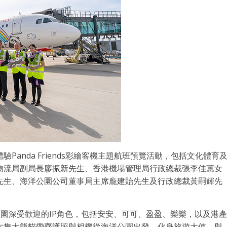
anda Friends彩繪客機主題航班預覽活動，包括文化體育
物流局副局長廖振新先生、香港機場管理局行政總裁張李佳蕙女
先生、海洋公園公司董事局主席龐建貽先生及行政總裁黃嗣輝先
合海洋公園深受歡迎的IP角色，包括安安、可可、盈盈、樂樂，以及港產
六隻大熊貓帶齊護照與相機從海洋公園出發，化身旅遊大使，與