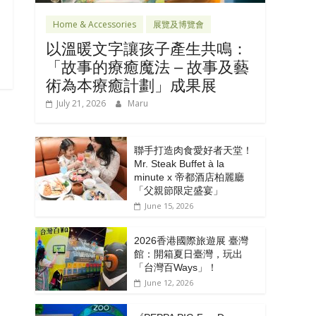
Home & Accessories
展覽及博覽會
以溫暖文字讓孩子產生共鳴：
「故事的療癒魔法 – 故事及藝
術為本療癒計劃」成果展
July 21, 2026
Maru
聯手打造肉食愛好者天堂！
Mr. Steak Buffet à la
minute x 帝都酒店柏麗廳
「⽗親節限定盛宴」
June 15, 2026
2026香港國際旅遊展 臺灣
館：開箱夏日臺灣，玩出
「台灣百Ways」！
June 12, 2026