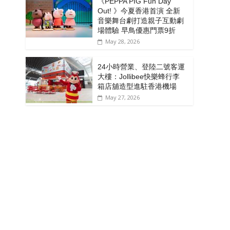
《PEPPA PIG Fun Day
Out! 》今夏香港首演 全新
音樂舞台劇打造親子互動劇
場體驗 早鳥優惠門票9折
May 28, 2026
24小時營業、登陸二號客運
大樓：Jollibee快樂蜂行李
箱店舖造型進駐香港機場
May 27, 2026