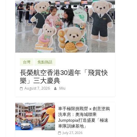
台灣
焦點熱話
長榮航空香港30週年「飛賞快
樂」三大慶典
August 7, 2026
Miu
車手極限挑戰營 x 創意塗鴉
洗車房：奧海城聯乘
Jumptopia打造盛夏「極速
車隊訓練基地」
July 27, 2026