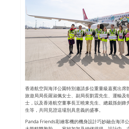
香港航空與海洋公園特別邀請多位重量級嘉賓出席體驗P
旅遊局局長羅淑佩女士、副局長劉震先生、運輸及
士，以及香港航空董事長王曉東先生、總裁孫劍鋒
生等，共同見證這場別具意義的盛事。
Panda Friends彩繪客機的機身設計巧妙融
大熊貓雙胞胎——家姐加加及細佬得得。設計中，