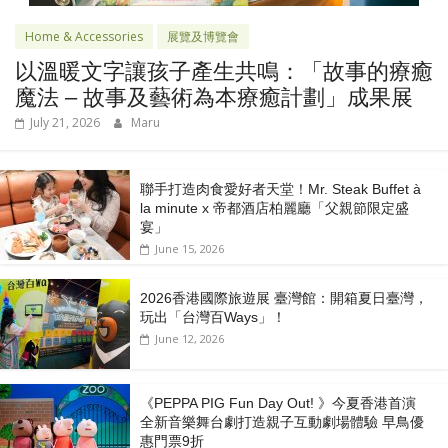
Home & Accessories
展覽及博覽會
以溫暖文字讓孩子產生共鳴：「故事的療癒
魔法 – 故事及藝術為本療癒計劃」成果展
July 21, 2026
Maru
聯手打造肉食愛好者天堂！Mr. Steak Buffet à
la minute x 帝都酒店柏麗廳「⽗親節限定盛
宴」
June 15, 2026
2026香港國際旅遊展 臺灣館：開箱夏日臺灣，
玩出「台灣百Ways」！
June 12, 2026
《PEPPA PIG Fun Day Out! 》今夏香港首演
全新音樂舞台劇打造親子互動劇場體驗 早鳥優
惠門票9折