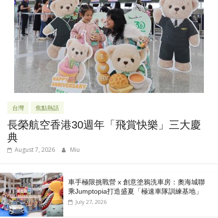
台灣
焦點熱話
長榮航空香港30週年「飛賞快樂」三大慶
典
August 7, 2026
Miu
車手極限挑戰營 x 創意塗鴉洗車房：奧海城聯
乘Jumptopia打造盛夏「極速車隊訓練基地」
July 27, 2026