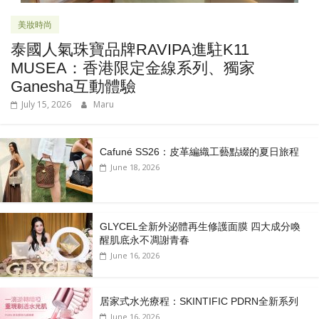
美妝時尚
泰國人氣珠寶品牌RAVIPA進駐K11
MUSEA：香港限定金線系列、獨家
Ganesha互動體驗
July 15, 2026
Maru
Cafuné SS26：皮革編織工藝點綴的夏日旅程
June 18, 2026
GLYCEL全新外泌體再生修護面膜 四大成分喚
醒肌底永不凋謝青春
June 16, 2026
居家式水光療程：SKINTIFIC PDRN全新系列
June 16, 2026