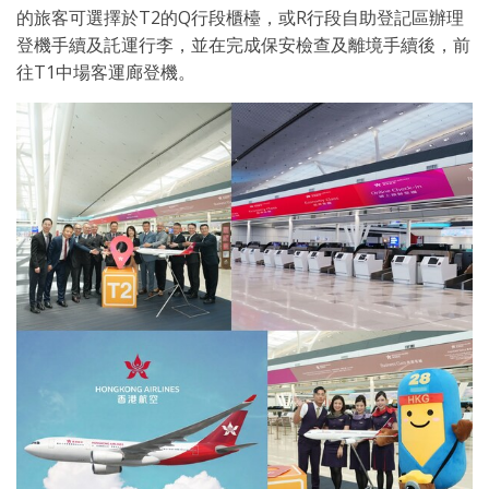
的旅客可選擇於T2的Q行段櫃檯，或R行段自助登記區辦理
登機手續及託運行李，並在完成保安檢查及離境手續後，前
往T1中場客運廊登機。