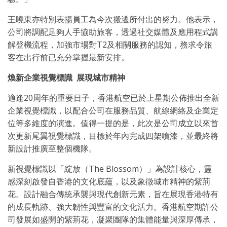
王曉東亦特別表揚員工為今次搬遷所付出的努力。他表示，
公司將調配足夠人手協助旅客，透過社交媒體及應用程式講
解登機流程，加強市場對T2及相關服務的認知，務求令旅
客在出行前已充分掌握最新安排。
煥新企業視覺標識
展現城市精神
適逢20周年的重要日子，香港航空已於上星期公佈推出全新
企業視覺標識，以配合公司在服務品質、航線網絡及企業定
位等多維度的演進。值得一提的是，此次是公司成立以來首
次更新尾翼視覺標識，目標於年內完成四架噴漆，並最終將
新設計推廣至整個機隊。
新視覺標識以「綻放（The Blossom）」為設計核心，靈
感深刻啟發自香港的文化底蘊，以及象徵城市精神的紫荊
花。設計融合傳統承襲與現代創新元素，旨在展現香港特有
的成長軌跡、強大韌性與豐富的文化活力。香港航空期許公
司發展如盛開的紫荊花，凝聚團隊的集體能量與深厚傳承，