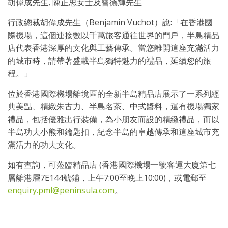
胡偉成先生, 陳正思女士及曾德輝先生
行政總裁胡偉成先生（Benjamin Vuchot）說:「在香港國
際機場，這個連接數以千萬旅客通往世界的門戶，半島精品
店代表香港深厚的文化與工藝傳承。當您離開這座充滿活力
的城市時，請帶著盛載半島獨特魅力的禮品，延續您的旅
程。」
位於香港國際機場離境區的全新半島精品店展示了一系列經
典美點、精緻朱古力、半島名茶、中式醬料，還有機場獨家
禮品，包括優雅出行裝備，為小朋友而設的精緻禮品，
而以
半島功夫小熊和鑰匙扣，紀念半島的卓越傳承和這座城市充
滿活力的功夫文化。
如有查詢，可蒞臨精品店 (香港國際機場一號客運大廈第七
層離港層7E144號鋪，上午7:00至晚上10:00)，或電郵至
enquiry.pml@peninsula.com
。