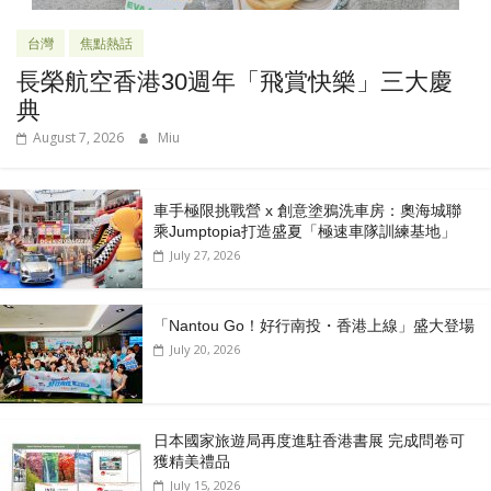
台灣
焦點熱話
長榮航空香港30週年「飛賞快樂」三大慶
典
August 7, 2026
Miu
車手極限挑戰營 x 創意塗鴉洗車房：奧海城聯
乘Jumptopia打造盛夏「極速車隊訓練基地」
July 27, 2026
「Nantou Go！好行南投・香港上線」盛大登場
July 20, 2026
日本國家旅遊局再度進駐香港書展 完成問卷可
獲精美禮品
July 15, 2026