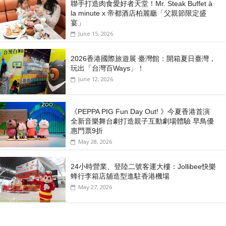
聯手打造肉食愛好者天堂！Mr. Steak Buffet à
la minute x 帝都酒店柏麗廳「⽗親節限定盛
宴」
June 15, 2026
2026香港國際旅遊展 臺灣館：開箱夏日臺灣，
玩出「台灣百Ways」！
June 12, 2026
《PEPPA PIG Fun Day Out! 》今夏香港首演
全新音樂舞台劇打造親子互動劇場體驗 早鳥優
惠門票9折
May 28, 2026
24小時營業、登陸二號客運大樓：Jollibee快樂
蜂行李箱店舖造型進駐香港機場
May 27, 2026