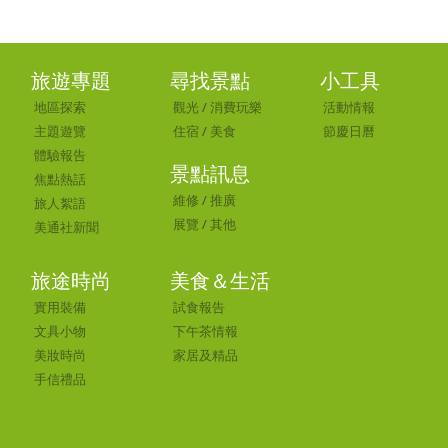
旅遊專題
尋找景點
小工具
地區探索
觀光
/
消費玩樂
活動情報
主題遊覽
住宿
/
美食
節慶日曆
體驗報告
景點訊息
焦點熱話
維修
/
推廣
旅人絮語
展覽
/
其他
美通社新聞
旅途時尚
美食＆生活
實用裝備
試食報告
文具小物
下午茶情報
美妝時尚
家居及精品
手信禮品