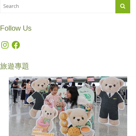
Follow Us
Instagram
Facebook
旅遊專題