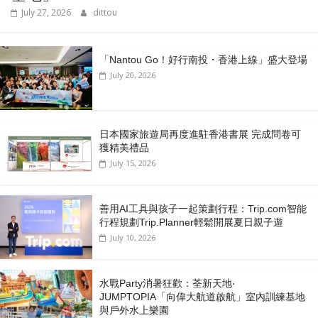
July 27, 2026
dittou
「Nantou Go！好行南投・香港上線」盛大登場
July 20, 2026
日本國家旅遊局再度進駐香港書展 完成問卷可
獲精美禮品
July 15, 2026
善用AI工具與孩子一起策劃行程：Trip.com智能
行程規劃Trip.Planner輕鬆開展夏日親子遊
July 10, 2026
水戰Party消暑狂歡：荃新天地‧
JUMPTOPIA「向偉大航道啟航」室內訓練基地
與戶外水上樂園