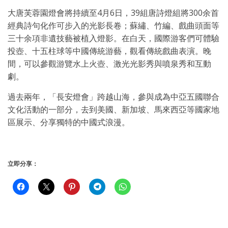
大唐芙蓉園燈會將持續至4月6日，39組唐詩燈組將300余首
經典詩句化作可步入的光影長卷；蘇繡、竹編、戲曲頭面等
三十余項非遺技藝被植入燈影。在白天，國際游客們可體驗
投壺、十五柱球等中國傳統游藝，觀看傳統戲曲表演。晚
間，可以參觀游覽水上火壺、激光光影秀與噴泉秀和互動
劇。
過去兩年，「長安燈會」跨越山海，參與成為中亞五國聯合
文化活動的一部分，去到美國、新加坡、馬來西亞等國家地
區展示、分享獨特的中國式浪漫。
立即分享：