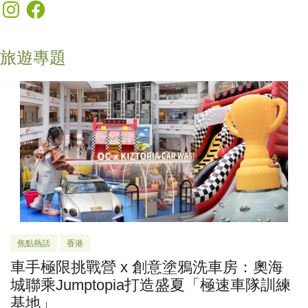
Instagram
Facebook
旅遊專題
焦點熱話
香港
車手極限挑戰營 x 創意塗鴉洗車房：奧海
城聯乘Jumptopia打造盛夏「極速車隊訓練
基地」