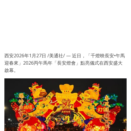
西安
2026年1月27日
/美通社/ — 近日，「千燈映長安•午馬
迎春來」2026丙午馬年「長安燈會」點亮儀式在西安盛大
啟幕。