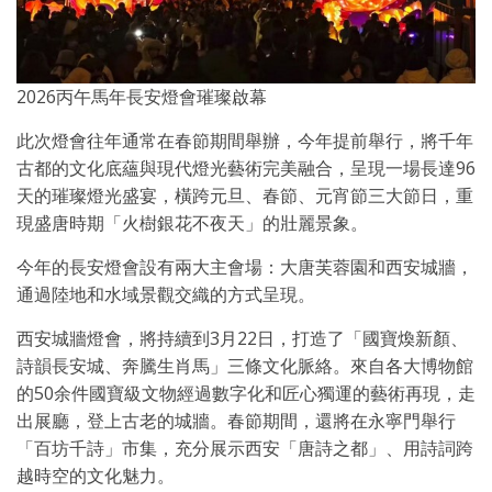
2026丙午馬年長安燈會璀璨啟幕
此次燈會往年通常在春節期間舉辦，今年提前舉行，將千年
古都的文化底蘊與現代燈光藝術完美融合，呈現一場長達96
天的璀璨燈光盛宴，橫跨元旦、春節、元宵節三大節日，重
現盛唐時期「火樹銀花不夜天」的壯麗景象。
今年的長安燈會設有兩大主會場：大唐芙蓉園和西安城牆，
通過陸地和水域景觀交織的方式呈現。
西安城牆燈會，將持續到3月22日，打造了「國寶煥新顏、
詩韻長安城、奔騰生肖馬」三條文化脈絡。來自各大博物館
的50余件國寶級文物經過數字化和匠心獨運的藝術再現，走
出展廳，登上古老的城牆。春節期間，還將在永寧門舉行
「百坊千詩」市集，充分展示西安「唐詩之都」、用詩詞跨
越時空的文化魅力。