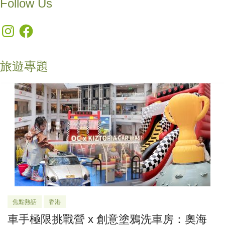
Follow Us
Instagram
Facebook
旅遊專題
焦點熱話
香港
車手極限挑戰營 x 創意塗鴉洗車房：奧海