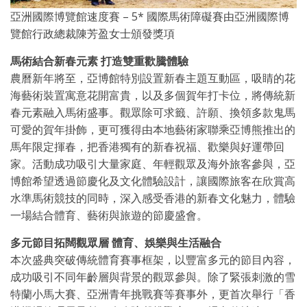
亞洲國際博覽館速度賽 – 5* 國際馬術障礙賽由亞洲國際博
覽館行政總裁陳芳盈女士頒發獎項
馬術結合新春元素 打造雙重歡騰體驗
農曆新年將至，亞博館特別設置新春主題互動區，吸睛的花
海藝術裝置寓意花開富貴，以及多個賀年打卡位，將傳統新
春元素融入馬術盛事。觀眾除可求籤、許願、換領多款鬼馬
可愛的賀年掛飾，更可獲得由本地藝術家聯乘亞博熊推出的
馬年限定揮春，把香港獨有的新春祝福、歡樂與好運帶回
家。活動成功吸引大量家庭、年輕觀眾及海外旅客參與，亞
博館希望透過節慶化及文化體驗設計，讓國際旅客在欣賞高
水準馬術競技的同時，深入感受香港的新春文化魅力，體驗
一場結合體育、藝術與旅遊的節慶盛會。
多元節目拓闊觀眾層 體育、娛樂與生活融合
本次盛典突破傳統體育賽事框架，以豐富多元的節目內容，
成功吸引不同年齡層與背景的觀眾參與。除了緊張刺激的雪
特蘭小馬大賽、亞洲青年挑戰賽等賽事外，更首次舉行「香