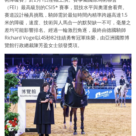
（FEI）最高級別的CSI5* 賽事，競技水平與奧運會看齊。
賽道設計極具挑戰，騎師需於最短時間內精準跨越高達1.5
米的障礙，速度、技術與人馬合一的默契缺一不可，毫釐之
差均可能影響排名。經過一輪激烈角逐，最終由德國騎師
Richard Vogel以45秒82佳績勇奪冠軍殊榮，由亞洲國際博
覽館行政總裁陳芳盈女士頒發獎項。