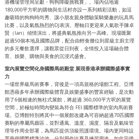
港機場管理局呈獻・狗狗障礙挑戰賽」。場內佔地逾
180,000平方呎的購物與生活村亦設一系列精彩活動，如逗
趣吸睛的狗狗時尚秀、讓小朋友親身體驗策騎樂趣的玩具馬
比賽，以及氣氛熱烈的DJ表演。壓軸日更迎來人氣歌手陳卓
賢（Ian）傾情演出，將盛典氣氛推向另一高峰。現場匯聚
超過50個本地及國際品牌，配合由輕食攤位到星級主廚主理
的多元餐飲選擇，讓觀眾從日到夜，全情投入這場融合體
育、娛樂、購物與美食的沉浸式盛會。
室內展覽空間化身國際馬術殿堂 展現香港承辦國際盛事實
力
一場世界級馬術賽事，背後是一項高規格的場館工程。亞博
館憑藉多年承辦國際級體育及娛樂盛事的豐富經驗，是次動
用了6個相連的無柱式展館，將超過 360,000平方呎的展覽
空間，於極短時間內變裝為符合 FEI 國際標準的室內馬術賽
場。亞博館特別將其中一個展館改建為可容納超過70匹國際
賽駒的專屬馬廄區，並對通風、溫度、濕度、隔音及氣味管
理等作周全部署，為馬匹提供頂級照護環境。場內更同時設
置兩個國際標準沙池，分別用作比賽及練習用途，如此完備