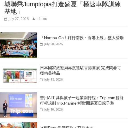
城聯乘Jumptopia打造盛夏「極速車隊訓練
基地」
July 27, 2026
dittou
「Nantou Go！好行南投・香港上線」盛大登場
July 20, 2026
日本國家旅遊局再度進駐香港書展 完成問卷可
獲精美禮品
July 15, 2026
善用AI工具與孩子一起策劃行程：Trip.com智能
行程規劃Trip.Planner輕鬆開展夏日親子遊
July 10, 2026
水戰Party消暑狂歡：荃新天地‧