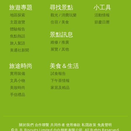
旅遊專題
尋找景點
小工具
地區探索
觀光
/
消費玩樂
活動情報
主題遊覽
住宿
/
美食
節慶日曆
體驗報告
景點訊息
焦點熱話
維修
/
推廣
旅人絮語
展覽
/
其他
美通社新聞
旅途時尚
美食＆生活
實用裝備
試食報告
文具小物
下午茶情報
美妝時尚
家居及精品
手信禮品
關於我們 合作聯繫
共同作者
使用條款 私隱政策 免責聲明
© B. B. Biscuits Limited 白白餅乾有限公司. All Rights Reserved.