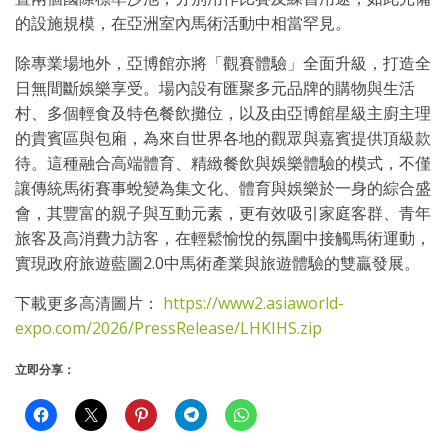
的設施規模，在亞洲室內馬術活動中相當罕見。
除專業場地外，亞博館亦將「觀賽體驗」全面升級，打造全
日無間斷娛樂享受。場內設有匯聚多元品牌的購物與生活
村、多個輕食及特色餐飲攤位，以及由亞博館星級主廚主理
的貴賓區與包廂，為來自世界各地的觀眾與嘉賓提供頂級款
待。這種融合高端體育、精緻餐飲與娛樂體驗的模式，不僅
讓傳統馬術賽事蛻變為集文化、體育與娛樂於一身的綜合盛
會，其豐富的親子與互動元素，更有效吸引家庭客群、青年
旅客及高消費力訪客，在輕鬆愉悅的氛圍中接觸馬術運動，
實現政府旅遊藍圖2.0中馬術產業與旅遊體驗的雙贏發展。
下載更多高清圖片：
https://www2.asiaworld-
expo.com/2026/PressRelease/LHKIHS.zip
立即分享：