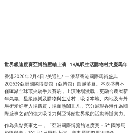
世界級速度賽亞博館壓軸上演
18
萬呎生活購物村共慶馬年
香港
2026年2月4日
/美通社/ — 浪琴香港國際馬術盛典
2026於亞洲國際博覽館（亞博館）圓滿落幕。本次盛典不
僅匯聚全球頂尖騎手與賽駒，上演連場激戰，更融合農曆新
年氣氛、星級娛樂及購物與生活村，吸引本地、內地及海外
馬術愛好者入場觀賞，場面熱鬧非凡，充分展現香港作為國
際盛事之都的強大吸引力與亞博館世界級的活動籌辦實力。
作為焦點賽事之一，「亞洲國際博覽館速度賽 – 5* 國際馬
術障礙賽」於2月1日壓軸上演。賽事屬國際馬術聯會