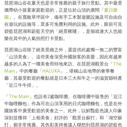
琵琶湖山谷在夏天也是非常推薦的親子旅行景點。其中最受
攜帶幼小孩童家庭歡迎的，正是位於山頂的廣闊「
夏日樂
園
」。在寬敞草坪區中，備有手工木製遊樂設施及可自由自
在遊玩的設施等，眾多可免費利用的設施。此外，眼前可見
碧藍琵琶湖和蔚藍天空的「絕景鞦韆」，是個就連大人也能
樂在其中的人氣拍照打卡景點。
琵琶湖山谷除了絕美景緻之外，還提供此處獨一無二的豐富
「山頂美食」。這些美食深受外國旅客的喜愛，因此有越來
越多的人為了一嚐美食而特地來訪。在琵琶湖觀景台「
The
Main
」中的餐廳「
HALUKA
」，堪稱山岳地帶的奢華餐
廳，其最受歡迎的餐點就是日本三大和牛之一的滋賀縣特產
「近江牛牛排」。
「
The Main
」也設有2處咖啡攤。在咖啡攤中販售的「近江
牛咖哩麵包」作為可在山頂享用的日式咖哩麵包，也是在外
國旅客中廣受歡迎的美食之一。此外，以鮮豔藍色讓人印象
深刻並獲得「上相美食」好評的「觀景台蘇打」和「湖空蘇
打」都非常推薦。其色彩美得會讓人聯想到琵琶湖的碧藍色