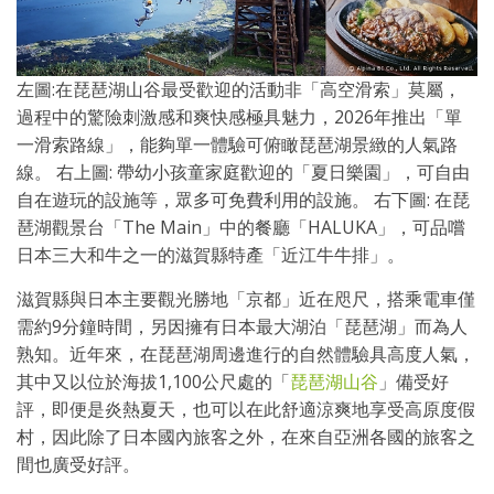
左圖:在琵琶湖山谷最受歡迎的活動非「高空滑索」莫屬，
過程中的驚險刺激感和爽快感極具魅力，2026年推出「單
一滑索路線」，能夠單一體驗可俯瞰琵琶湖景緻的人氣路
線。 右上圖: 帶幼小孩童家庭歡迎的「夏日樂園」，可自由
自在遊玩的設施等，眾多可免費利用的設施。 右下圖: 在琵
琶湖觀景台「The Main」中的餐廳「HALUKA」，可品嚐
日本三大和牛之一的滋賀縣特產「近江牛牛排」。
滋賀縣與日本主要觀光勝地「京都」近在咫尺，搭乘電車僅
需約9分鐘時間，另因擁有日本最大湖泊「琵琶湖」而為人
熟知。近年來，在琵琶湖周邊進行的自然體驗具高度人氣，
其中又以位於海拔1,100公尺處的「
琵琶湖山谷
」備受好
評，即便是炎熱夏天，也可以在此舒適涼爽地享受高原度假
村，因此除了日本國內旅客之外，在來自亞洲各國的旅客之
間也廣受好評。