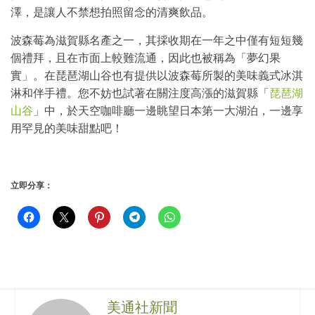
澤，是讓人不禁想拍照留念的清爽飲品。
波森莓為滋賀縣名產之一，其採收期在一年之中僅有短短幾
個禮拜，且在市面上較難流通，因此也被稱為「夢幻果
實」。在琵琶湖山谷也有提供以波森莓所製的美味義式冰淇
淋和伴手禮。您不妨也試著在關注度高漲的滋賀縣「
琵琶湖
山谷
」中，於天空咖啡廳一邊眺望日本第一大湖泊，一邊享
用罕見的美味甜點吧！
立即分享：
美通社新聞