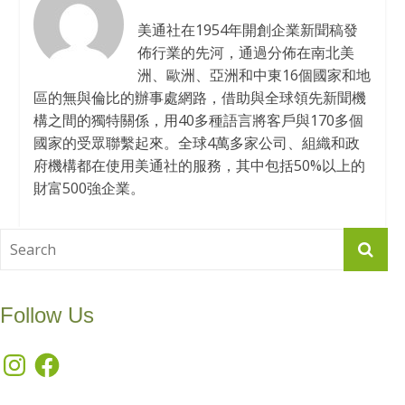
美通社在1954年開創企業新聞稿發
佈行業的先河，通過分佈在南北美
洲、歐洲、亞洲和中東16個國家和地
區的無與倫比的辦事處網路，借助與全球領先新聞機
構之間的獨特關係，用40多種語言將客戶與170多個
國家的受眾聯繫起來。全球4萬多家公司、組織和政
府機構都在使用美通社的服務，其中包括50%以上的
財富500強企業。
Follow Us
Instagram
Facebook