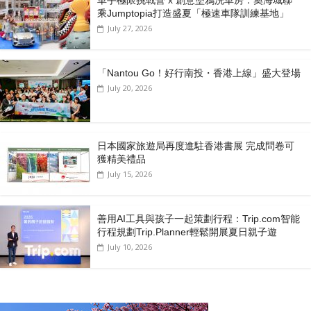
車手極限挑戰營 x 創意塗鴉洗車房：奧海城聯
乘Jumptopia打造盛夏「極速車隊訓練基地」
July 27, 2026
「Nantou Go！好行南投・香港上線」盛大登場
July 20, 2026
日本國家旅遊局再度進駐香港書展 完成問卷可
獲精美禮品
July 15, 2026
善用AI工具與孩子一起策劃行程：Trip.com智能
行程規劃Trip.Planner輕鬆開展夏日親子遊
July 10, 2026