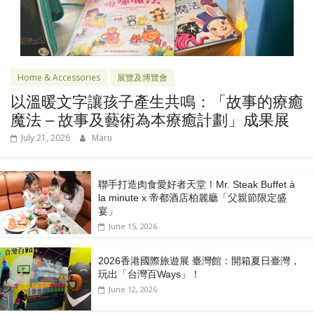
Home & Accessories
展覽及博覽會
以溫暖文字讓孩子產生共鳴：「故事的療癒
魔法 – 故事及藝術為本療癒計劃」成果展
July 21, 2026
Maru
聯手打造肉食愛好者天堂！Mr. Steak Buffet à
la minute x 帝都酒店柏麗廳「⽗親節限定盛
宴」
June 15, 2026
2026香港國際旅遊展 臺灣館：開箱夏日臺灣，
玩出「台灣百Ways」！
June 12, 2026