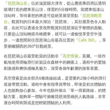
「
琵琶湖山谷
」位於滋賀縣大津市，從山麓搭乘四周以透明
玻璃打造的纜車至山頂，僅需約5分鐘時間。當纜車抵達山
頂站時，等待著您的將是可從絕景展望景點「
琵琶湖觀景
台
」觀賞到的日本最大湖泊「琵琶湖」，其壯麗景色令人動
容，在此可以透過全景視野觀賞到琵琶湖近乎整體的面貌。
只要從山頂站轉搭吊椅纜車，就可以一邊愉悅享受空中漫
步，一邊悠閒前往琵琶湖山谷最高位置的「
Café 360
」，享
受俯瞰關西的360°壯觀絕景。
在琵琶湖山谷最受歡迎的活動非「
高空滑索
」莫屬。一鼓作
氣地使用滑輪滑行於架設在森林中的鋼索上，過程中的驚險
刺激感和爽快感極具魅力，深受各個年齡層的旅客喜愛。
高空滑索是由全部共6條路線組成，是需要約2個小時的滑行
巡遊導覽活動。過程中會有指導員帶領，即便是初次體驗的
人也能夠放心參加。今年也額外推出「單一滑索路線」的體
驗方案，能夠單一體驗可俯瞰琵琶湖景緻的人氣路線，非常
適合時間有限或是想輕鬆體驗的人利用。