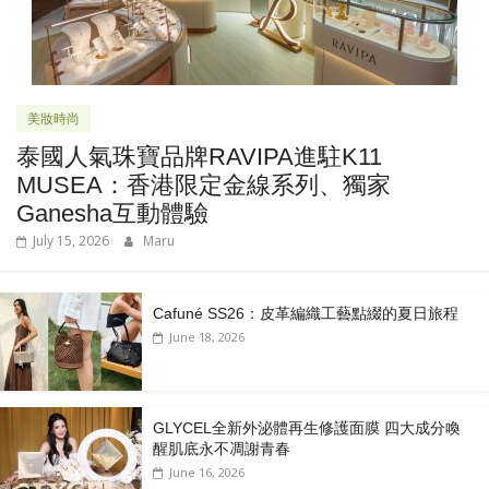
美妝時尚
泰國人氣珠寶品牌RAVIPA進駐K11
MUSEA：香港限定金線系列、獨家
Ganesha互動體驗
July 15, 2026
Maru
Cafuné SS26：皮革編織工藝點綴的夏日旅程
June 18, 2026
GLYCEL全新外泌體再生修護面膜 四大成分喚
醒肌底永不凋謝青春
June 16, 2026