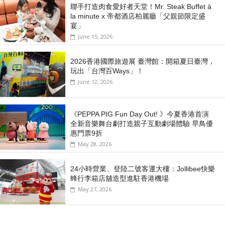
聯手打造肉食愛好者天堂！Mr. Steak Buffet à
la minute x 帝都酒店柏麗廳「⽗親節限定盛
宴」
June 15, 2026
2026香港國際旅遊展 臺灣館：開箱夏日臺灣，
玩出「台灣百Ways」！
June 12, 2026
《PEPPA PIG Fun Day Out! 》今夏香港首演
全新音樂舞台劇打造親子互動劇場體驗 早鳥優
惠門票9折
May 28, 2026
24小時營業、登陸二號客運大樓：Jollibee快樂
蜂行李箱店舖造型進駐香港機場
May 27, 2026