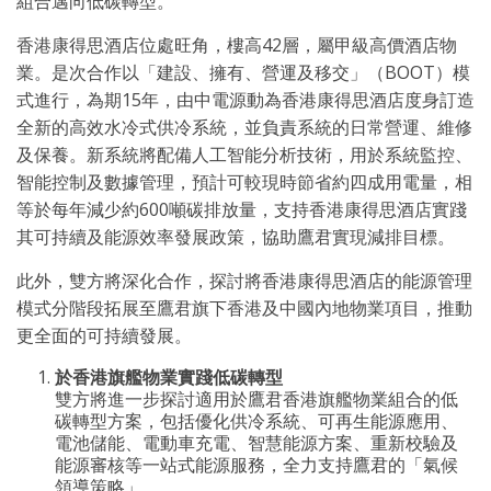
組合邁向低碳轉型。
香港康得思酒店位處旺角，樓高42層，屬甲級高價酒店物
業。是次合作以「建設、擁有、營運及移交」（BOOT）模
式進行，為期15年，由中電源動為香港康得思酒店度身訂造
全新的高效水冷式供冷系統，並負責系統的日常營運、維修
及保養。新系統將配備人工智能分析技術，用於系統監控、
智能控制及數據管理，預計可較現時節省約四成用電量，相
等於每年減少約600噸碳排放量，支持香港康得思酒店實踐
其可持續及能源效率發展政策，協助鷹君實現減排目標。
此外，雙方將深化合作，探討將香港康得思酒店的能源管理
模式分階段拓展至鷹君旗下香港及中國內地物業項目，推動
更全面的可持續發展。
於香港旗艦物業實踐低碳轉型
雙方將進一步探討適用於鷹君香港旗艦物業組合的低
碳轉型方案，包括優化供冷系統、可再生能源應用、
電池儲能、電動車充電、智慧能源方案、重新校驗及
能源審核等一站式能源服務，全力支持鷹君的「氣候
領導策略」。