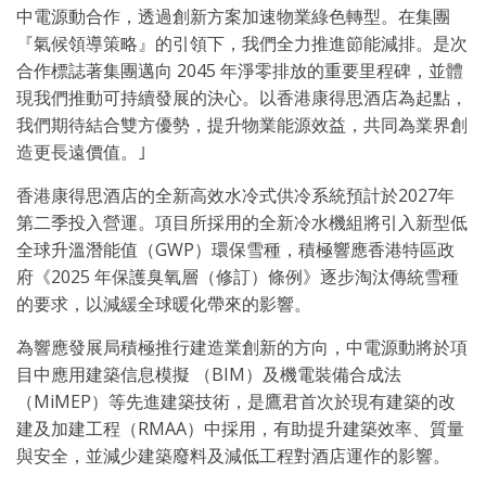
中電源動合作，透過創新方案加速物業綠色轉型。在集團
『氣候領導策略』的引領下，我們全力推進節能減排。是次
合作標誌著集團邁向 2045 年淨零排放的重要里程碑，並體
現我們推動可持續發展的決心。以香港康得思酒店為起點，
我們期待結合雙方優勢，提升物業能源效益，共同為業界創
造更長遠價值。｣
香港康得思酒店的全新高效水冷式供冷系統預計於2027年
第二季投入營運。項目所採用的全新冷水機組將引入新型低
全球升溫潛能值（GWP）環保雪種，積極響應香港特區政
府《2025 年保護臭氧層（修訂）條例》逐步淘汰傳統雪種
的要求，以減緩全球暖化帶來的影響。
為響應發展局積極推行建造業創新的方向，中電源動將於項
目中應用建築信息模擬 （BIM）及機電裝備合成法
（MiMEP）等先進建築技術，是鷹君首次於現有建築的改
建及加建工程（RMAA）中採用，有助提升建築效率、質量
與安全，並減少建築廢料及減低工程對酒店運作的影響。