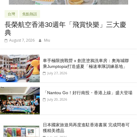
台灣
焦點熱話
長榮航空香港30週年「飛賞快樂」三大慶
典
August 7, 2026
Miu
車手極限挑戰營 x 創意塗鴉洗車房：奧海城聯
乘Jumptopia打造盛夏「極速車隊訓練基地」
July 27, 2026
「Nantou Go！好行南投・香港上線」盛大登場
July 20, 2026
日本國家旅遊局再度進駐香港書展 完成問卷可
獲精美禮品