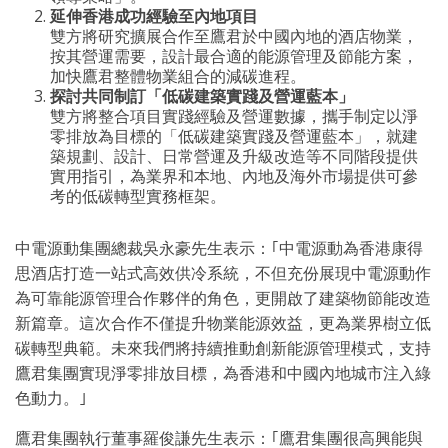
延伸香港成功經驗至內地項目
雙方將研究擴展合作至鷹君於中國內地的酒店物業，
按其營運需要，設計最合適的能源管理及節能方案，
加快鷹君整體物業組合的減碳進程。
探討共同制訂「低碳建築實踐及營運藍本」
雙方將整合項目實踐經驗及營運數據，攜手制定以淨
零排放為目標的「低碳建築實踐及營運藍本」，就建
築規劃、設計、日常營運及升級改造等不同階段提供
實用指引，為業界和本地、內地及海外市場提供可參
考的低碳轉型實務框架。
中電源動集團總裁吳永豪先生表示：｢中電源動為香港康得
思酒店打造一站式高效供冷系統，不但充份展現中電源動作
為可靠能源管理合作夥伴的角色，更開啟了建築物節能改造
新篇章。這次合作不僅提升物業能源效益，更為業界樹立低
碳轉型典範。未來我們將持續推動創新能源管理模式，支持
鷹君集團實現淨零排放目標，為香港和中國內地城市注入綠
色動力。｣
鷹君集團執行董事羅俊謙先生表示：｢鷹君集團很高興能與