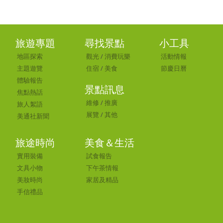
旅遊專題
尋找景點
小工具
地區探索
觀光
/
消費玩樂
活動情報
主題遊覽
住宿
/
美食
節慶日曆
體驗報告
景點訊息
焦點熱話
維修
/
推廣
旅人絮語
展覽
/
其他
美通社新聞
旅途時尚
美食＆生活
實用裝備
試食報告
文具小物
下午茶情報
美妝時尚
家居及精品
手信禮品