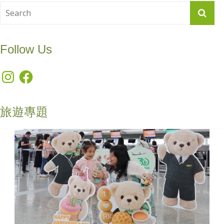
Follow Us
Instagram
Facebook
旅遊專題