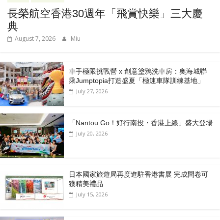
長榮航空香港30週年「飛賞快樂」三大慶
典
August 7, 2026
Miu
車手極限挑戰營 x 創意塗鴉洗車房：奧海城聯
乘Jumptopia打造盛夏「極速車隊訓練基地」
July 27, 2026
「Nantou Go！好行南投・香港上線」盛大登場
July 20, 2026
日本國家旅遊局再度進駐香港書展 完成問卷可
獲精美禮品
July 15, 2026