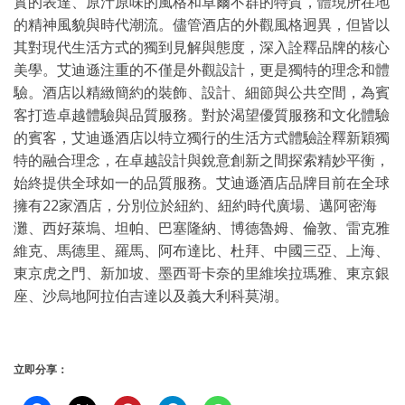
實的表達、原汁原味的風格和卓爾不群的特質，體現所在地
的精神風貌與時代潮流。儘管酒店的外觀風格迥異，但皆以
其對現代生活方式的獨到見解與態度，深入詮釋品牌的核心
美學。艾迪遜注重的不僅是外觀設計，更是獨特的理念和體
驗。酒店以精緻簡約的裝飾、設計、細節與公共空間，為賓
客打造卓越體驗與品質服務。對於渴望優質服務和文化體驗
的賓客，艾迪遜酒店以特立獨行的生活方式體驗詮釋新穎獨
特的融合理念，在卓越設計與銳意創新之間探索精妙平衡，
始終提供全球如一的品質服務。艾迪遜酒店品牌目前在全球
擁有22家酒店，分別位於紐約、紐約時代廣場、邁阿密海
灘、西好萊塢、坦帕、巴塞隆納、博德魯姆、倫敦、雷克雅
維克、馬德里、羅馬、阿布達比、杜拜、中國三亞、上海、
東京虎之門、新加坡、墨西哥卡奈的里維埃拉瑪雅、東京銀
座、沙烏地阿拉伯吉達以及義大利科莫湖。
立即分享：