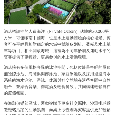
酒店標誌性的人造海洋（Private Ocean）佔地約20,000平
方米，可俯瞰南中國海，也是水上運動體驗的核心場景。賓
客可在平靜且相對穩定的水域中體驗皮划艇、槳板及水上單
車等項目。相比開放海域，這裡為不同年齡層及運動水平的
賓客提供了更輕鬆、更易參與的水上活動環境。
酒店擁有多個風格各異的泳池空間，包括位於星空吧的屋頂
無邊際泳池、海灘俱樂部泳池、家庭泳池以及採用過濾海水
系統的海水泳池。游泳、休憩與社交體驗在這些空間中自然
融合，並結合音樂、雞尾酒及輕食餐飲，共同構建輕鬆自在
的度假氛圍。
在海灘俱樂部區域，運動被賦予更多社交屬性。沙灘排球營
造輕鬆活躍的互動氛圍，而桌上冰壺則為賓客提供更加輕鬆