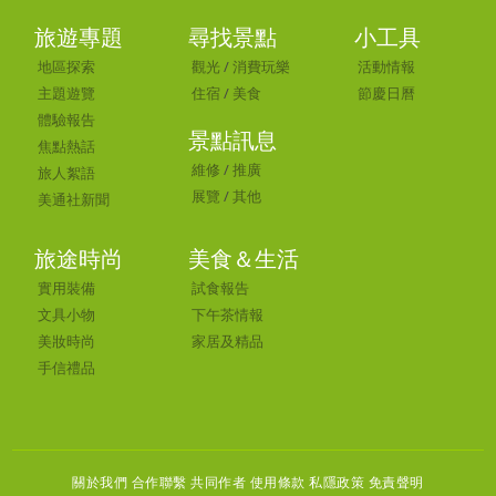
旅遊專題
尋找景點
小工具
地區探索
觀光
/
消費玩樂
活動情報
主題遊覽
住宿
/
美食
節慶日曆
體驗報告
景點訊息
焦點熱話
維修
/
推廣
旅人絮語
展覽
/
其他
美通社新聞
旅途時尚
美食＆生活
實用裝備
試食報告
文具小物
下午茶情報
美妝時尚
家居及精品
手信禮品
關於我們 合作聯繫
共同作者
使用條款 私隱政策 免責聲明