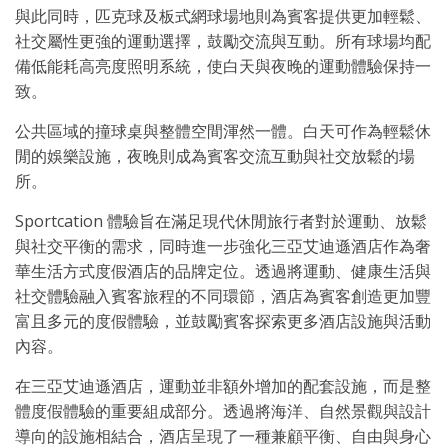
與此同時，匹克球及板式網球場地則為賓客提供更加輕鬆、
社交屬性更強的運動選擇，鼓勵交流與互動。所有球場均配
備低能耗高亮度照明系統，使白天與夜晚的運動體驗保持一
致。
公共區域的撞球桌與整體空間渾然一體。白天可作為輕鬆休
閒的娛樂設施，夜晚則成為賓客交流互動與社交放鬆的場
所。
Sportcation 體驗旨在滿足現代休閒旅行者對於運動、放鬆
與社交平衡的需求，同時進一步強化三亞艾迪遜酒店作為奢
華生活方式度假酒店的品牌定位。透過將運動、健康生活與
社交體驗融入賓客旅程的不同環節，酒店為賓客創造更加豐
富且多元的度假體驗，並鼓勵賓客探索更多酒店設施與活動
內容。
在三亞艾迪遜酒店，運動並非額外增加的配套設施，而是整
體度假體驗的重要組成部分。透過將海洋、自然景觀與設計
導向的設施相結合，酒店呈現了一種兼顧平衡、自由與身心