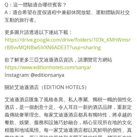
Q：這一體驗適合哪些賓客？
A：適合希望在度假過程中兼顧休閒放鬆、運動體驗與社交
互動的旅行者。
更多圖片請透過以下連結下載：
https://drive.google.com/drive/folders/103k_KMhWmsr
rBBvvMQNBw5iVXN6ADE3T?usp=sharing
欲了解更多三亞艾迪遜酒店資訊，請瀏覽官方網站
https://www.editionhotels.com/sanya/
Instagram: @editionsanya
關於艾迪遜酒店（EDITION HOTELS）
艾迪遜酒店匯集了風格各異、私人專屬、獨樹一幟的個性化
酒店，是一個創意十足、令人耳目一新的酒店品牌，重新定
義傳統奢華理念。每家艾迪遜酒店都具有獨特性，將卓越的
餐飲、娛樂、服務和設施巧妙融合，精心呈現所在地的文化
精髓和地域風情。每一家艾迪遜酒店都以其鮮明的個性、真