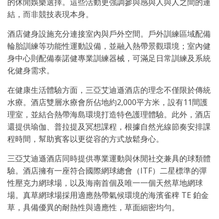
的休閒娛樂選擇。這些活動更強調參與感與人與人之間的連
結，而非競技表現本身。
酒店健身設施充分連接室內與戶外空間。戶外訓練區域配備
輪胎訓練等功能性運動設備，並融入熱帶景觀環境；室內健
身中心則配備泰諾健專業訓練器械，可滿足日常訓練及系統
化健身需求。
在健康生活體驗方面，三亞艾迪遜酒店的理念不僅限於傳統
水療。酒店雙層水療會所佔地約2,000平方米，設有11間護
理室，並結合熱帶海島環境打造特色護理體驗。此外，酒店
還提供瑜伽、普拉提及冥想課程，根據自然光線節奏安排課
程時間，幫助賓客以更從容的方式放鬆身心。
三亞艾迪遜酒店同時提供專業運動與休閒社交兼具的球類體
驗。酒店擁有一座符合國際網球總會（ITF）二星標準的彈
性壓克力網球場，以及海南首個及唯一一個天然草地網球
場。真草網球場採用適應熱帶氣候環境的海濱雀稗 TE 鉑金
草，具備優異的耐熱性與適應性，草面細密均勻。