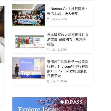
「Nantou Go！好行南投・
香港上線」盛大登場
July 20, 2026
日本國家旅遊局再度進駐香
港書展 完成問卷可獲精美
禮品
July 15, 2026
善用AI工具與孩子一起策劃
行程：Trip.com智能行程規
劃Trip.Planner輕鬆開展夏
日親子遊
July 10, 2026