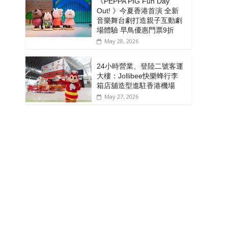
《PEPPA PIG Fun Day
Out! 》今夏香港首演 全新
音樂舞台劇打造親子互動劇
場體驗 早鳥優惠門票9折
May 28, 2026
24小時營業、登陸二號客運
大樓：Jollibee快樂蜂行李
箱店舖造型進駐香港機場
May 27, 2026