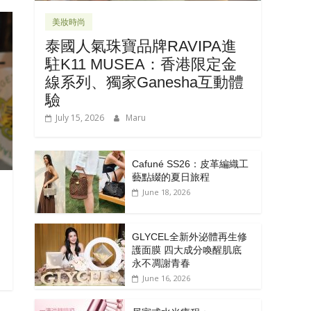
美妝時尚
泰國人氣珠寶品牌RAVIPA進
駐K11 MUSEA：香港限定金
線系列、獨家Ganesha互動體
驗
July 15, 2026
Maru
Cafuné SS26：皮革編織工
藝點綴的夏日旅程
June 18, 2026
GLYCEL全新外泌體再生修
護面膜 四大成分喚醒肌底
永不凋謝青春
June 16, 2026