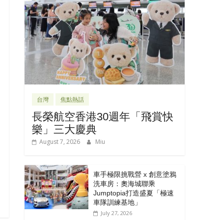
台灣
焦點熱話
長榮航空香港30週年「飛賞快
樂」三大慶典
August 7, 2026
Miu
車手極限挑戰營 x 創意塗鴉
洗車房：奧海城聯乘
Jumptopia打造盛夏「極速
車隊訓練基地」
July 27, 2026