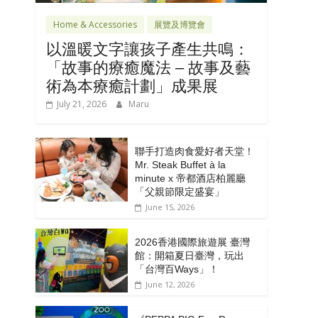
Home & Accessories
展覽及博覽會
以溫暖文字讓孩子產生共鳴：
「故事的療癒魔法 – 故事及藝
術為本療癒計劃」成果展
July 21, 2026
Maru
聯手打造肉食愛好者天堂！
Mr. Steak Buffet à la
minute x 帝都酒店柏麗廳
「⽗親節限定盛宴」
June 15, 2026
2026香港國際旅遊展 臺灣
館：開箱夏日臺灣，玩出
「台灣百Ways」！
June 12, 2026