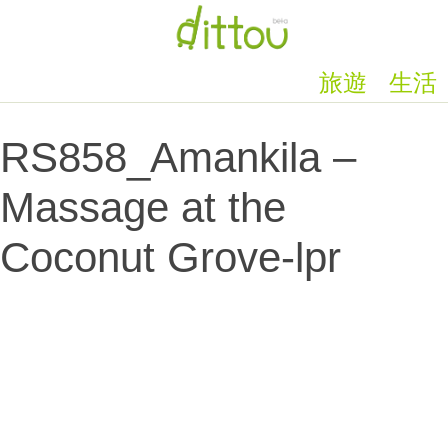
旅遊
生活
RS858_Amankila –
Massage at the
Coconut Grove-lpr