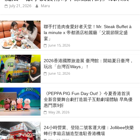
July 21, 2026
Maru
聯手打造肉食愛好者天堂！Mr. Steak Buffet à
la minute x 帝都酒店柏麗廳「⽗親節限定盛
宴」
June 15, 2026
2026香港國際旅遊展 臺灣館：開箱夏日臺灣，
玩出「台灣百Ways」！
June 12, 2026
《PEPPA PIG Fun Day Out! 》今夏香港首演
全新音樂舞台劇打造親子互動劇場體驗 早鳥優
惠門票9折
May 28, 2026
24小時營業、登陸二號客運大樓：Jollibee快樂
蜂行李箱店舖造型進駐香港機場