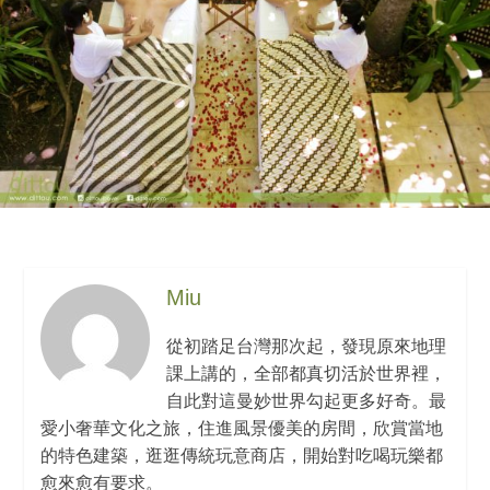
Miu
從初踏足台灣那次起，發現原來地理
課上講的，全部都真切活於世界裡，
自此對這曼妙世界勾起更多好奇。最
愛小奢華文化之旅，住進風景優美的房間，欣賞當地
的特色建築，逛逛傳統玩意商店，開始對吃喝玩樂都
愈來愈有要求。