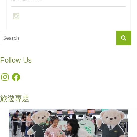
Follow Us
Instagram
Facebook
旅遊專題