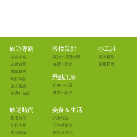
旅遊專題
尋找景點
小工具
地區探索
觀光
/
消費玩樂
活動情報
主題遊覽
住宿
/
美食
節慶日曆
體驗報告
景點訊息
焦點熱話
維修
/
推廣
旅人絮語
展覽
/
其他
美通社新聞
旅途時尚
美食＆生活
實用裝備
試食報告
文具小物
下午茶情報
美妝時尚
家居及精品