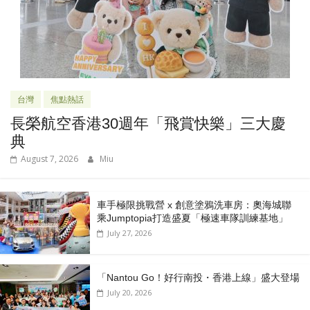
台灣
焦點熱話
長榮航空香港30週年「飛賞快樂」三大慶
典
August 7, 2026
Miu
車手極限挑戰營 x 創意塗鴉洗車房：奧海城聯
乘Jumptopia打造盛夏「極速車隊訓練基地」
July 27, 2026
「Nantou Go！好行南投・香港上線」盛大登場
July 20, 2026