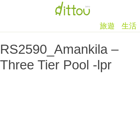
旅遊
生活
RS2590_Amankila –
Three Tier Pool -lpr