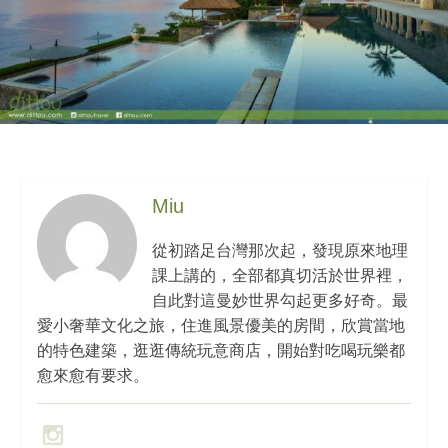
Miu
從初踏足台灣那次起，發現原來地理
課上講的，全部都真切活於世界裡，
自此對這曼妙世界勾起更多好奇。最
愛小奢華文化之旅，住進風景優美的房間，欣賞當地
的特色建築，逛逛傳統玩意商店，開始對吃喝玩樂都
愈來愈有要求。