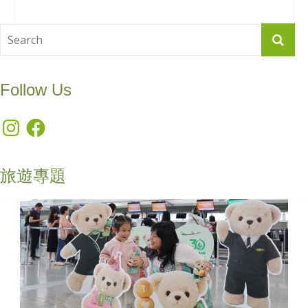
Follow Us
Instagram
Facebook
旅遊專題