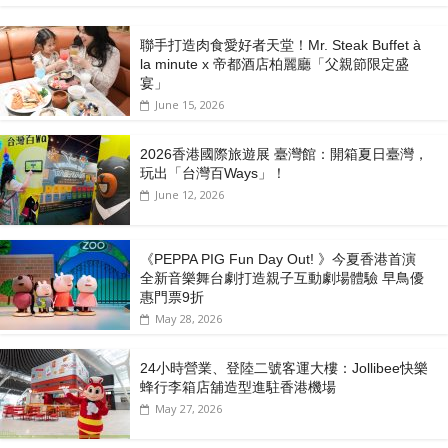
聯手打造肉食愛好者天堂！Mr. Steak Buffet à
la minute x 帝都酒店柏麗廳「⽗親節限定盛
宴」
June 15, 2026
2026香港國際旅遊展 臺灣館：開箱夏日臺灣，
玩出「台灣百Ways」！
June 12, 2026
《PEPPA PIG Fun Day Out! 》今夏香港首演
全新音樂舞台劇打造親子互動劇場體驗 早鳥優
惠門票9折
May 28, 2026
24小時營業、登陸二號客運大樓：Jollibee快樂
蜂行李箱店舖造型進駐香港機場
May 27, 2026