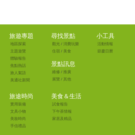
旅遊專題
尋找景點
小工具
地區探索
觀光
/
消費玩樂
活動情報
主題遊覽
住宿
/
美食
節慶日曆
體驗報告
景點訊息
焦點熱話
維修
/
推廣
旅人絮語
展覽
/
其他
美通社新聞
旅途時尚
美食＆生活
實用裝備
試食報告
文具小物
下午茶情報
美妝時尚
家居及精品
手信禮品