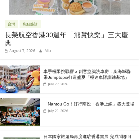
台灣
焦點熱話
長榮航空香港30週年「飛賞快樂」三大慶
典
August 7, 2026
Miu
車手極限挑戰營 x 創意塗鴉洗車房：奧海城聯
乘Jumptopia打造盛夏「極速車隊訓練基地」
July 27, 2026
「Nantou Go！好行南投・香港上線」盛大登場
July 20, 2026
日本國家旅遊局再度進駐香港書展 完成問卷可