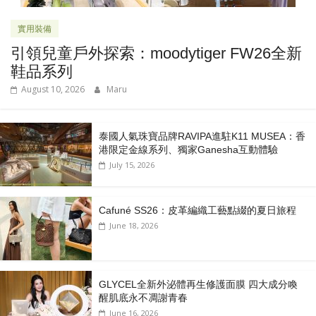
實用裝備
引領兒童戶外探索：moodytiger FW26全新
鞋品系列
August 10, 2026
Maru
泰國人氣珠寶品牌RAVIPA進駐K11 MUSEA：香
港限定金線系列、獨家Ganesha互動體驗
July 15, 2026
Cafuné SS26：皮革編織工藝點綴的夏日旅程
June 18, 2026
GLYCEL全新外泌體再生修護面膜 四大成分喚
醒肌底永不凋謝青春
June 16, 2026