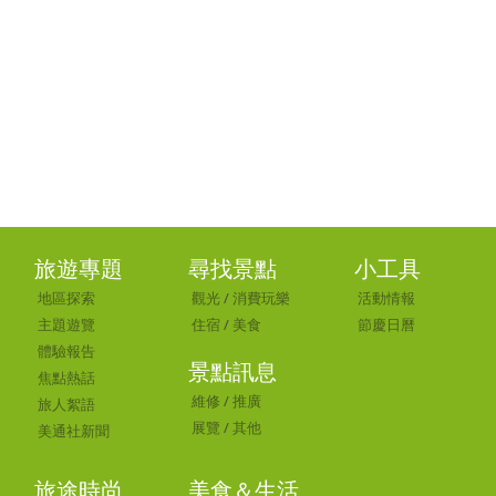
旅遊專題
尋找景點
小工具
地區探索
觀光
/
消費玩樂
活動情報
主題遊覽
住宿
/
美食
節慶日曆
體驗報告
景點訊息
焦點熱話
維修
/
推廣
旅人絮語
展覽
/
其他
美通社新聞
旅途時尚
美食＆生活