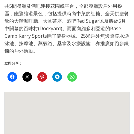
共5間餐廳及酒吧連接花園或平台，全部餐廳設戶外用餐
區，飽覽維港景色，包括提供時尚中菜的紅糖、全天供應餐
飲的大灣咖啡廳、大堂茶座、酒吧Red Sugar以及將於5月
中開幕的百味村(Dockyard)。而面向維多利亞港的Base
Camp Kerry Sports除了健身器械、25米戶外無邊際暖水游
泳池、按摩池、蒸氣浴、桑拿及水療設施，亦推廣如跑步鍛
鍊的戶外活動。
立即分享：