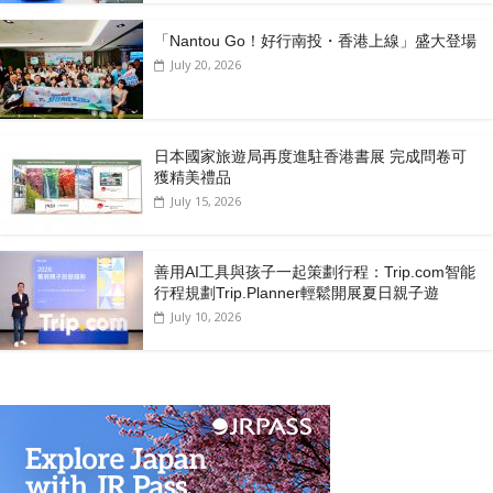
「Nantou Go！好行南投・香港上線」盛大登場
July 20, 2026
日本國家旅遊局再度進駐香港書展 完成問卷可
獲精美禮品
July 15, 2026
善用AI工具與孩子一起策劃行程：Trip.com智能
行程規劃Trip.Planner輕鬆開展夏日親子遊
July 10, 2026