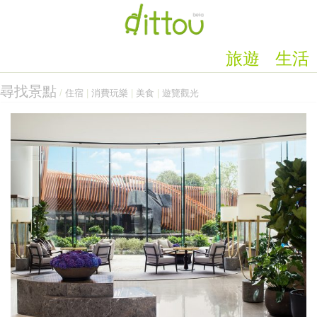
旅遊
生活
尋找景點
/
住宿
|
消費玩樂
|
美食
|
遊覽觀光