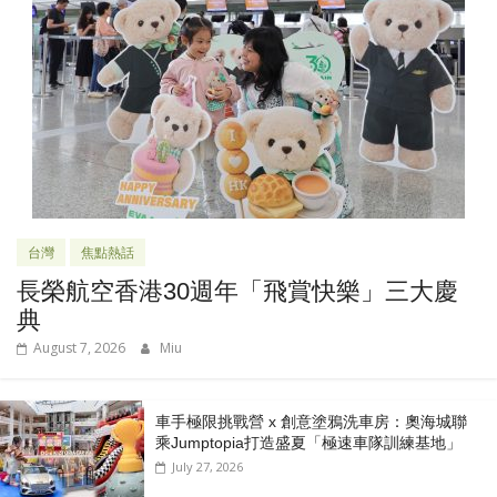
台灣
焦點熱話
長榮航空香港30週年「飛賞快樂」三大慶
典
August 7, 2026
Miu
車手極限挑戰營 x 創意塗鴉洗車房：奧海城聯
乘Jumptopia打造盛夏「極速車隊訓練基地」
July 27, 2026