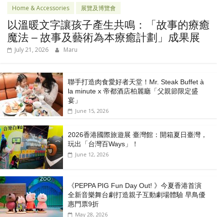
Home & Accessories
展覽及博覽會
以溫暖文字讓孩子產生共鳴：「故事的療癒
魔法 – 故事及藝術為本療癒計劃」成果展
July 21, 2026
Maru
聯手打造肉食愛好者天堂！Mr. Steak Buffet à
la minute x 帝都酒店柏麗廳「⽗親節限定盛
宴」
June 15, 2026
2026香港國際旅遊展 臺灣館：開箱夏日臺灣，
玩出「台灣百Ways」！
June 12, 2026
《PEPPA PIG Fun Day Out! 》今夏香港首演
全新音樂舞台劇打造親子互動劇場體驗 早鳥優
惠門票9折
May 28, 2026