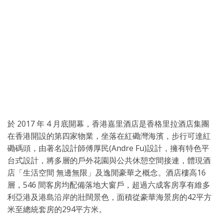
於 2017 年 4 月底開幕，香港嘉里酒店是香格里拉酒店集團
在香港開設的第四家物業，坐落在紅磡灣海濱，步行可達紅
磡碼頭，由著名設計師傅厚民(Andre Fu)設計，擁有特色平
台式設計，將多層的戶外花園與公共休憩空間接連，體現酒
店「生活空間 無邊無限」及逸閒豪華之概念。酒店樓高16
層，546 間客房均配備落地大窗戶，超過六成客房享有維多
利亞港及港島沿岸的壯闊景色，面積從豪華海景房的42平方
米至總統套房的294平方米。