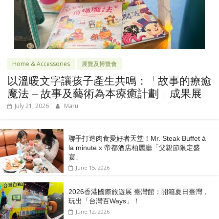
Home & Accessories
展覽及博覽會
以溫暖文字讓孩子產生共鳴：「故事的療癒
魔法 – 故事及藝術為本療癒計劃」成果展
July 21, 2026
Maru
聯手打造肉食愛好者天堂！Mr. Steak Buffet à
la minute x 帝都酒店柏麗廳「⽗親節限定盛
宴」
June 15, 2026
2026香港國際旅遊展 臺灣館：開箱夏日臺灣，
玩出「台灣百Ways」！
June 12, 2026