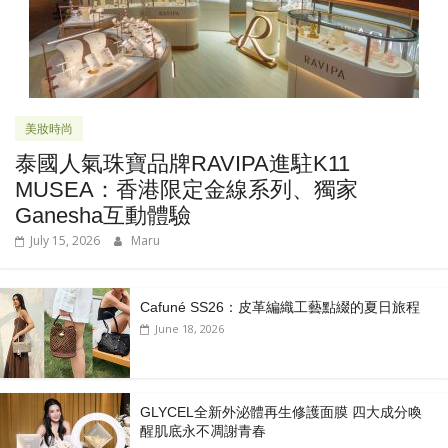
美妝時尚
泰國人氣珠寶品牌RAVIPA進駐K11
MUSEA：香港限定金線系列、獨家
Ganesha互動體驗
July 15, 2026
Maru
Cafuné SS26：皮革編織工藝點綴的夏日旅程
June 18, 2026
GLYCEL全新外泌體再生修護面膜 四大成分喚
醒肌底永不凋謝青春