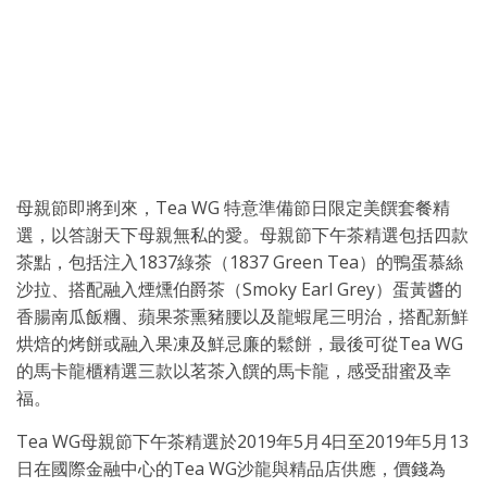
母親節即將到來，Tea WG 特意準備節日限定美饌套餐精
選，以答謝天下母親無私的愛。母親節下午茶精選包括四款
茶點，包括注入1837綠茶（1837 Green Tea）的鴨蛋慕絲
沙拉、搭配融入煙燻伯爵茶（Smoky Earl Grey）蛋黃醬的
香腸南瓜飯糰、蘋果茶熏豬腰以及龍蝦尾三明治，搭配新鮮
烘焙的烤餅或融入果凍及鮮忌廉的鬆餅，最後可從Tea WG
的馬卡龍櫃精選三款以茗茶入饌的馬卡龍，感受甜蜜及幸
福。
Tea WG母親節下午茶精選於2019年5月4日至2019年5月13
日在國際金融中心的Tea WG沙龍與精品店供應，價錢為