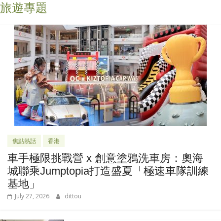
旅遊專題
焦點熱話
香港
車手極限挑戰營 x 創意塗鴉洗車房：奧海
城聯乘Jumptopia打造盛夏「極速車隊訓練
基地」
July 27, 2026
dittou