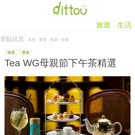
旅遊
生活
景點訊息
/
其他
|
展覽
|
推廣
|
維修
推廣
香港
Tea WG母親節下午茶精選