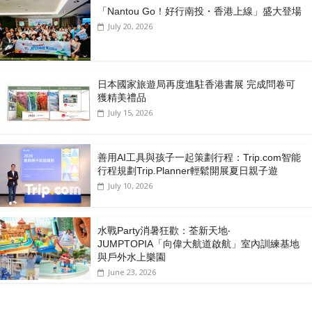
「Nantou Go！好行南投・香港上線」盛大登場
July 20, 2026
日本國家旅遊局再度進駐香港書展 完成問卷可
獲精美禮品
July 15, 2026
善用AI工具與孩子一起策劃行程：Trip.com智能
行程規劃Trip.Planner輕鬆開展夏日親子遊
July 10, 2026
水戰Party消暑狂歡：荃新天地‧
JUMPTOPIA「向偉大航道啟航」室內訓練基地
與戶外水上樂園
June 23, 2026