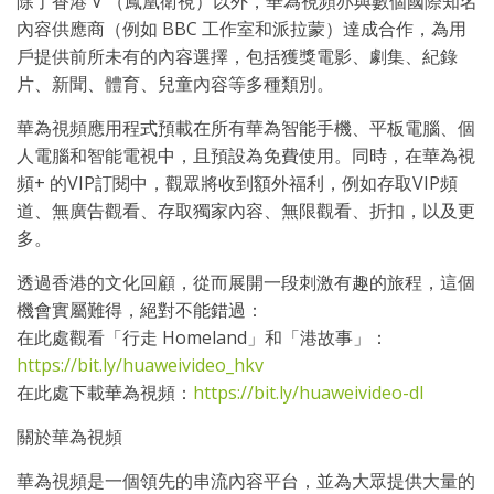
除了香港 V （鳳凰衛視）以外，華為視頻亦與數個國際知名
內容供應商（例如 BBC 工作室和派拉蒙）達成合作，為用
戶提供前所未有的內容選擇，包括獲獎電影、劇集、紀錄
片、新聞、體育、兒童內容等多種類別。
華為視頻應用程式預載在所有華為智能手機、平板電腦、個
人電腦和智能電視中，且預設為免費使用。同時，在華為視
頻+ 的VIP訂閱中，觀眾將收到額外福利，例如存取VIP頻
道、無廣告觀看、存取獨家內容、無限觀看、折扣，以及更
多。
透過香港的文化回顧，從而展開一段刺激有趣的旅程，這個
機會實屬難得，絕對不能錯過：
在此處觀看「行走 Homeland」和「港故事」：
https://bit.ly/huaweivideo_hkv
在此處下載華為視頻：
https://bit.ly/huaweivideo-dl
關於華為視頻
華為視頻是一個領先的串流內容平台，並為大眾提供大量的