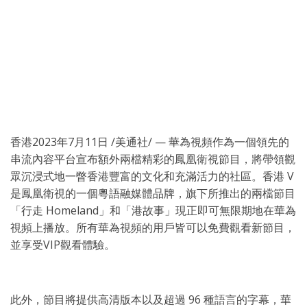
香港
2023年7月11日
/美通社/ — 華為視頻作為一個領先的
串流內容平台宣布額外兩檔精彩的鳳凰衛視節目，將帶領觀
眾沉浸式地一瞥香港豐富的文化和充滿活力的社區。香港 V
是鳳凰衛視的一個粵語融媒體品牌，旗下所推出的兩檔節目
「行走 Homeland」和「港故事」現正即可無限期地在華為
視頻上播放。所有華為視頻的用戶皆可以免費觀看新節目，
並享受VIP觀看體驗。
此外，節目將提供高清版本以及超過 96 種語言的字幕，華