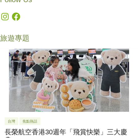
Instagram
Facebook
旅遊專題
台灣
焦點熱話
長榮航空香港30週年「飛賞快樂」三大慶