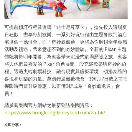
可提前預訂行程及選購「迪士尼尊享卡」，搶先投入這場夏
日狂歡，盡享每刻歡樂。一系列好玩行程由主題餐飲到酒店
宅度假一應俱全，而「奇妙處處通」更將為你解鎖全年專屬
活動及禮遇，帶來意想不到的奇妙體驗。全新的 Pixar 主題
體驗將於明年開幕，為賓客帶來沉浸式劇場歷險之旅。賓客
將與他們最喜愛的 Pixar 角色展開一段充滿歡樂與奇妙的旅
程。透過尖端劇場科技，融合現實與虛擬環境，頌揚友誼的
喜悅和玩樂的力量。萬勿錯過最後機會，於6月7日或之前把
握限時門票升級優惠，以正價9折成為「奇妙處處通」會
員！
請參閱樂園官方網站之最新到訪樂園資訊：
https://www.hongkongdisneyland.com/zh-hk/
立即分享：