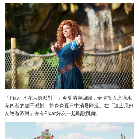
「Pixar 水花大街派對！」今夏清爽回歸，全情投入這場水
花四濺的熱鬧派對，於炎炎夏日中消暑降溫。在「迪士尼好
友巡遊派對」亦有Pixar好友一起唱歌跳舞。