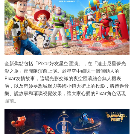
全新焦點包括「Pixar好友星空匯演」，在「迪士尼星夢光
影之旅」夜間匯演前上演。於星空中細味一個個動人的
Pixar友情故事，這場光影交織的夜空匯演結合無人機表
演，以及奇妙夢想城堡與美國小鎮大街上的投影，將透過音
樂、說故事和璀璨視覺效果，讓大家心愛的Pixar角色活現
眼前。