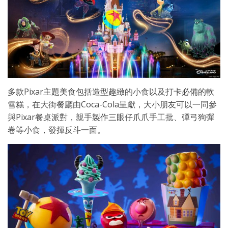
多款Pixar主題美食包括造型趣緻的小食以及打卡必備的軟
雪糕，在大街餐廳由Coca-Cola呈獻，大小朋友可以一同參
與Pixar餐桌派對，親手製作三眼仔爪爪手工批、彈弓狗彈
卷等小食，發揮反斗一面。