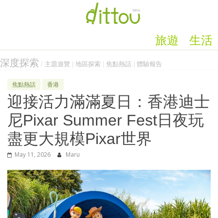
旅遊
生活
深度探索
/
主題遊覽
|
地區探索
|
焦點熱話
|
體驗報告
焦點熱話
香港
迎接活力滿滿夏日：香港迪士
尼Pixar Summer Fest日夜玩
盡更大規模Pixar世界
May 11, 2026
Maru