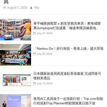
典
August 7, 2026
Miu
車手極限挑戰營 x 創意塗鴉洗車房：奧海城聯
乘Jumptopia打造盛夏「極速車隊訓練基地」
July 27, 2026
「Nantou Go！好行南投・香港上線」盛大登場
July 20, 2026
日本國家旅遊局再度進駐香港書展 完成問卷可
獲精美禮品
July 15, 2026
善用AI工具與孩子一起策劃行程：Trip.com智能
行程規劃Trip.Planner輕鬆開展夏日親子遊