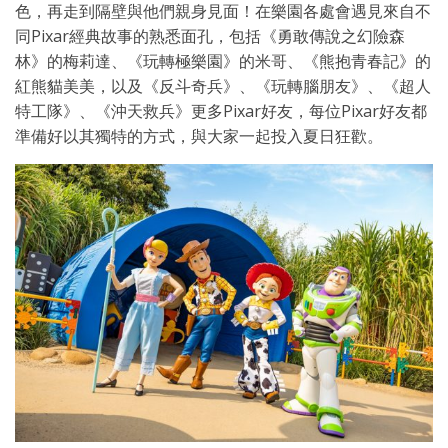
色，再走到隔壁與他們親身見面！在樂園各處會遇見來自不
同Pixar經典故事的熟悉面孔，包括《勇敢傳說之幻險森
林》的梅莉達、《玩轉極樂園》的米哥、《熊抱青春記》的
紅熊貓美美，以及《反斗奇兵》、《玩轉腦朋友》、《超人
特工隊》、《沖天救兵》更多Pixar好友，每位Pixar好友都
準備好以其獨特的方式，與大家一起投入夏日狂歡。