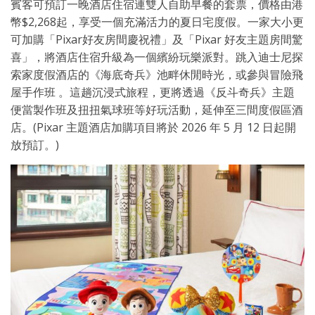
賓客可預訂一晚酒店住宿連雙人自助早餐的套票，價格由港
幣$2,268起，享受一個充滿活力的夏日宅度假。一家大小更
可加購「Pixar好友房間慶祝禮」及「Pixar 好友主題房間驚
喜」，將酒店住宿升級為一個繽紛玩樂派對。跳入迪士尼探
索家度假酒店的《海底奇兵》池畔休閒時光，或參與冒險飛
屋手作班 。這趟沉浸式旅程，更將透過《反斗奇兵》主題
便當製作班及扭扭氣球班等好玩活動，延伸至三間度假區酒
店。(Pixar 主題酒店加購項目將於 2026 年 5 月 12 日起開
放預訂。)