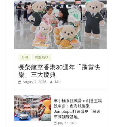
台灣
焦點熱話
長榮航空香港30週年「飛賞快
樂」三大慶典
August 7, 2026
Miu
車手極限挑戰營 x 創意塗鴉
洗車房：奧海城聯乘
Jumptopia打造盛夏「極速
車隊訓練基地」
July 27, 2026