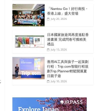
「Nantou Go！好行南投・
香港上線」盛大登場
July 20, 2026
日本國家旅遊局再度進駐香
港書展 完成問卷可獲精美
禮品
July 15, 2026
善用AI工具與孩子一起策劃
行程：Trip.com智能行程規
劃Trip.Planner輕鬆開展夏
日親子遊
式
July 10, 2026