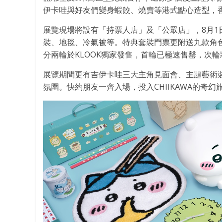
伊卡哇與好友們變身蝦餃、燒賣等港式點心造型，
展覽現場將設有「持票人店」及「公眾店」，8月
裝、地毯、冷氣被等。特典套裝門票更附送九款角
分兩輪於KLOOK獨家發售，首輪已極速售罄，次輪
展覽期間更有吉伊卡哇三大主角見面會、主題藝術
氛圍。快約朋友一齊入場，投入CHIIKAWA的奇幻