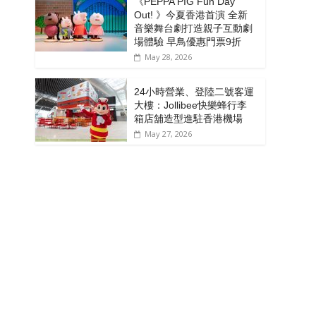
《PEPPA PIG Fun Day
Out! 》今夏香港首演 全新
音樂舞台劇打造親子互動劇
場體驗 早鳥優惠門票9折
May 28, 2026
24小時營業、登陸二號客運
大樓：Jollibee快樂蜂行李
箱店舖造型進駐香港機場
May 27, 2026