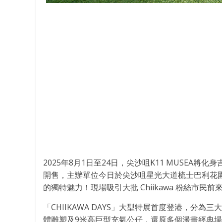
2025年8月1日至24日，尖沙咀K11 MUSEA將
開售，主辦單位今日於尖沙咀星光大道梳士巴利花園
的獨特魅力！現場吸引大批 Chiikawa 粉絲市
「CHIIKAWA DAYS」大型特展首度登港，
體雕塑及9米高巨型充氣公仔，還原多個漫畫經典場