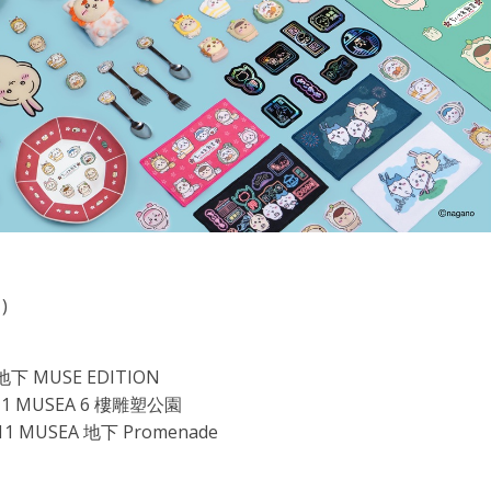
)
MUSE EDITION
MUSEA 6 樓雕塑公園
USEA 地下 Promenade