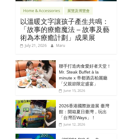
Home & Accessories
展覽及博覽會
以溫暖文字讓孩子產生共鳴：
「故事的療癒魔法 – 故事及藝
術為本療癒計劃」成果展
July 21, 2026
Maru
聯手打造肉食愛好者天堂！
Mr. Steak Buffet à la
minute x 帝都酒店柏麗廳
「⽗親節限定盛宴」
June 15, 2026
2026香港國際旅遊展 臺灣
館：開箱夏日臺灣，玩出
「台灣百Ways」！
June 12, 2026