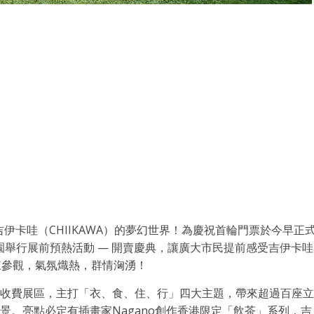
化身吉伊卡哇（CHIIKAWA）的夢幻世界！為慶祝首輪門票於今早正
舉行展前預熱活動 — 開賣慶典，讓廣大市民提前感受吉伊卡哇
民前來參觀，氣氛熾熱，群情洶湧！
分為三大收費展區，主打「衣、食、住、行」四大主題，帶來超過百座立
景。亮點必定有插畫家Nagano創作香港限定「飲茶」系列，吉