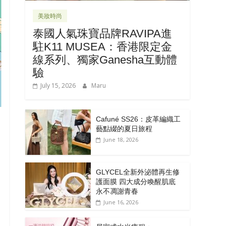
美妝時尚
泰國人氣珠寶品牌RAVIPA進
駐K11 MUSEA：香港限定金
線系列、獨家Ganesha互動體
驗
July 15, 2026
Maru
Cafuné SS26：皮革編織工
藝點綴的夏日旅程
June 18, 2026
GLYCEL全新外泌體再生修
護面膜 四大成分喚醒肌底
永不凋謝青春
June 16, 2026