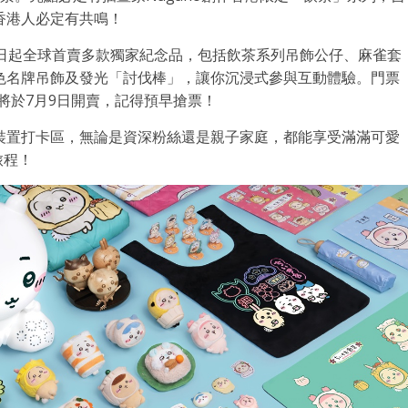
香港人必定有共鳴！
1日起全球首賣多款獨家紀念品，包括飲茶系列吊飾公仔、麻雀套
色名牌吊飾及發光「討伐棒」，讓你沉浸式參與互動體驗。門票
將於7月9日開賣，記得預早搶票！
裝置打卡區，無論是資深粉絲還是親子家庭，都能享受滿滿可愛
旅程！