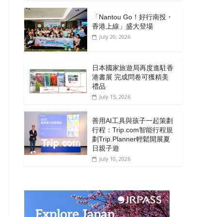
「Nantou Go！好行南投・
香港上線」盛大登場
July 20, 2026
日本國家旅遊局再度進駐香
港書展 完成問卷可獲精美
禮品
July 15, 2026
善用AI工具與孩子一起策劃
行程：Trip.com智能行程規
劃Trip.Planner輕鬆開展夏
日親子遊
July 10, 2026