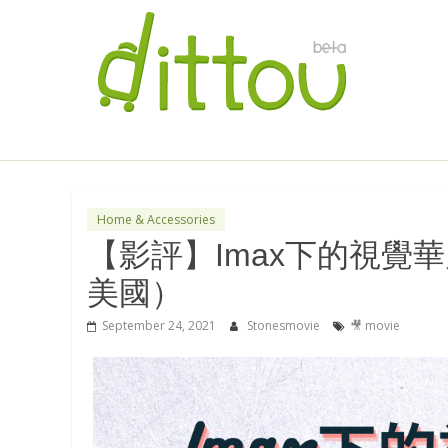
Home & Accessories
【影評】Imax下的視覺華
美國）
September 24, 2021
Stonesmovie
🎥 movie