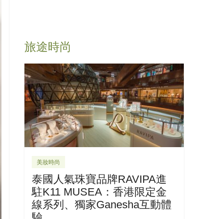
旅途時尚
美妝時尚
泰國人氣珠寶品牌RAVIPA進
駐K11 MUSEA：香港限定金
線系列、獨家Ganesha互動體
驗