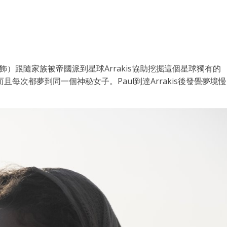
alamet 飾）跟隨家族被帝國派到星球Arrakis協助挖掘這個星球獨有的
且每次都夢到同一個神秘女子。Paul到達Arrakis後發覺夢境慢