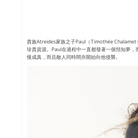
貴族Atreides家族之子Paul（Timothée Ch
珍貴資源。Paul在過程中一直都發著一個預知夢，而
慢成真，而且敵人同時間亦開始向他侵襲。