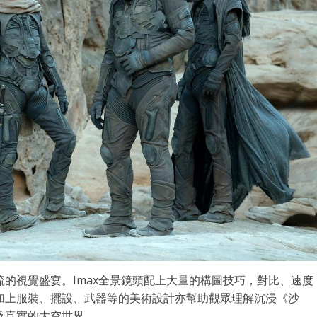
的視覺盛宴。Imax全景鏡頭配上大量的構圖技巧，對比、速度
加上服裝、擺設、武器等的美術設計亦幫助觀眾理解沉浸《沙
及真實的太空世界。