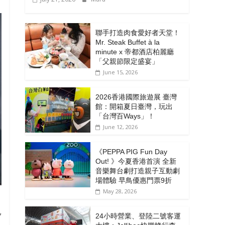
聯手打造肉食愛好者天堂！
Mr. Steak Buffet à la
minute x 帝都酒店柏麗廳
「⽗親節限定盛宴」
June 15, 2026
2026香港國際旅遊展 臺灣
館：開箱夏日臺灣，玩出
「台灣百Ways」！
June 12, 2026
《PEPPA PIG Fun Day
Out! 》今夏香港首演 全新
音樂舞台劇打造親子互動劇
場體驗 早鳥優惠門票9折
May 28, 2026
已
24小時營業、登陸二號客運