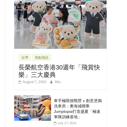
台灣
焦點熱話
長榮航空香港30週年「飛賞快
樂」三大慶典
August 7, 2026
Miu
車手極限挑戰營 x 創意塗鴉
洗車房：奧海城聯乘
Jumptopia打造盛夏「極速
車隊訓練基地」
July 27, 2026