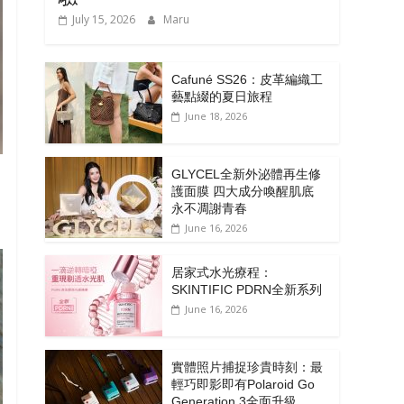
July 15, 2026
Maru
Cafuné SS26：皮革編織工
藝點綴的夏日旅程
June 18, 2026
GLYCEL全新外泌體再生修
護面膜 四大成分喚醒肌底
永不凋謝青春
June 16, 2026
居家式水光療程：
SKINTIFIC PDRN全新系列
June 16, 2026
實體照片捕捉珍貴時刻：最
輕巧即影即有Polaroid Go
Generation 3全面升級