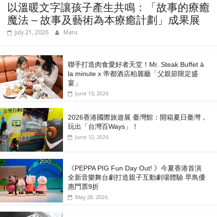
以溫暖文字讓孩子產生共鳴：「故事的療癒
魔法 – 故事及藝術為本療癒計劃」成果展
July 21, 2026
Maru
聯手打造肉食愛好者天堂！Mr. Steak Buffet à
la minute x 帝都酒店柏麗廳「⽗親節限定盛
宴」
June 15, 2026
2026香港國際旅遊展 臺灣館：開箱夏日臺灣，
玩出「台灣百Ways」！
June 12, 2026
《PEPPA PIG Fun Day Out! 》今夏香港首演
全新音樂舞台劇打造親子互動劇場體驗 早鳥優
惠門票9折
May 28, 2026