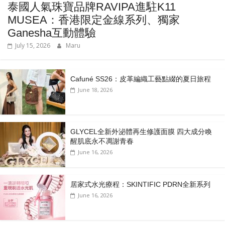
泰國人氣珠寶品牌RAVIPA進駐K11
MUSEA：香港限定金線系列、獨家
Ganesha互動體驗
July 15, 2026
Maru
Cafuné SS26：皮革編織工藝點綴的夏日旅程
June 18, 2026
GLYCEL全新外泌體再生修護面膜 四大成分喚
醒肌底永不凋謝青春
June 16, 2026
居家式水光療程：SKINTIFIC PDRN全新系列
June 16, 2026