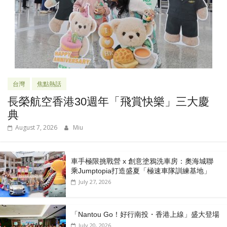
台灣
焦點熱話
長榮航空香港30週年「飛賞快樂」三大慶
典
August 7, 2026
Miu
車手極限挑戰營 x 創意塗鴉洗車房：奧海城聯
乘Jumptopia打造盛夏「極速車隊訓練基地」
July 27, 2026
「Nantou Go！好行南投・香港上線」盛大登場
July 20, 2026