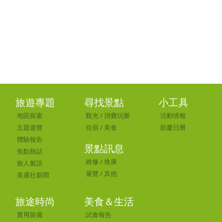
旅遊專題
尋找景點
小工具
地區探索
觀光
/
消費玩樂
活動情報
主題遊覽
住宿
/
美食
節慶日曆
體驗報告
景點訊息
焦點熱話
維修
/
推廣
旅人絮語
展覽
/
其他
美通社新聞
旅途時尚
美食＆生活
實用裝備
試食報告