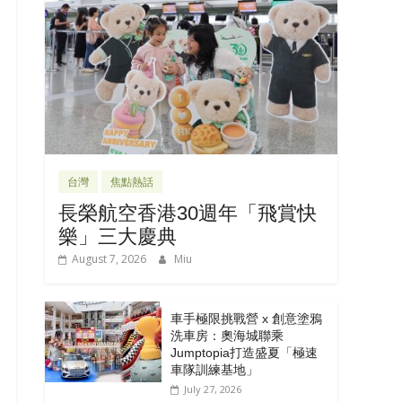
台灣
焦點熱話
長榮航空香港30週年「飛賞快
樂」三大慶典
August 7, 2026
Miu
車手極限挑戰營 x 創意塗鴉
洗車房：奧海城聯乘
Jumptopia打造盛夏「極速
車隊訓練基地」
July 27, 2026