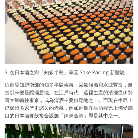
3. 在日本酒之鄉「知多半島」享受 Sake Pairing 新體驗
位於愛知縣南部的知多半島臨海，因氣候溫和水源豐富，自
古以來便是釀酒勝地。在江戶時代，這裡生產的清酒從伊勢
灣大量輸往東京，成為清酒主要供應地之一。而現在半島上
仍保留多家歷史悠久的酒藏，例如近期在品酒觀光上備受矚
目的日本酒餐飲複合設施「伊東合資」即是其中之一。