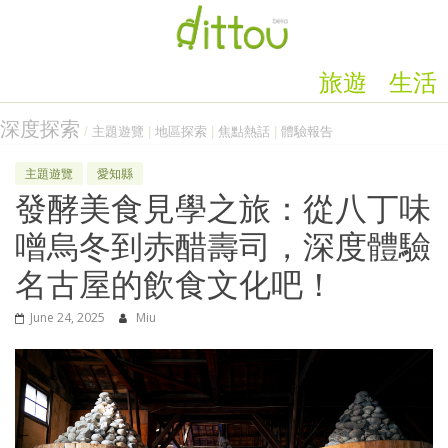
旅遊
生活
深度探索
/
主題遊覽
|
地區探索
|
焦點熱話
|
體驗報告
主題遊覽
愛知縣
發酵美食見學之旅：從八丁味
噌烏冬到赤醋壽司，深度體驗
名古屋的飲食文化吧！
June 24, 2025
Miu