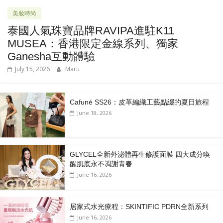
美妝時尚
泰國人氣珠寶品牌RAVIPA進駐K11
MUSEA：香港限定金線系列、獨家
Ganesha互動體驗
July 15, 2026
Maru
Cafuné SS26：皮革編織工藝點綴的夏日旅程
June 18, 2026
GLYCEL全新外泌體再生修護面膜 四大成分喚
醒肌底永不凋謝青春
June 16, 2026
居家式水光療程：SKINTIFIC PDRN全新系列
June 16, 2026