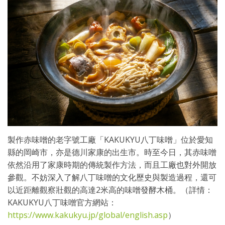
製作赤味噌的老字號工廠「KAKUKYU八丁味噌」位於愛知
縣的岡崎市，亦是德川家康的出生市。時至今日，其赤味噌
依然沿用了家康時期的傳統製作方法，而且工廠也對外開放
參觀。不妨深入了解八丁味噌的文化歷史與製造過程，還可
以近距離觀察壯觀的高達2米高的味噌發酵木桶。（詳情：
KAKUKYU八丁味噌官方網站：
https://www.kakukyu.jp/global/english.asp
）