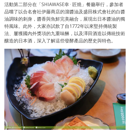
活動第二部分在「SHIAWASE幸 · 匠燒」餐廳舉行，參加者
品嚐了以合名會社伊藤商店的溜醬油及盛田株式會社的白醬
油調味的刺身，醬香與魚鮮完美融合，展現出日本醬油的獨
特風味。此外，大家亦試飲了自1772年以來堅持傳統製
法、屢獲國內外獎項的九重味醂，以及澤田酒造以傳統技術
釀造的日本酒，深入了解這些發酵產品的歷史與特色。