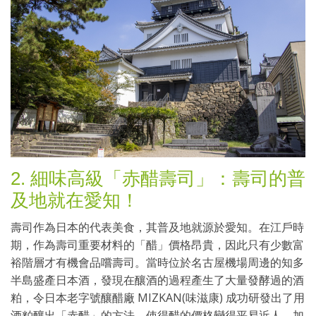
2. 細味高級「赤醋壽司」：壽司的普
及地就在愛知！
壽司作為日本的代表美食，其普及地就源於愛知。在江戶時
期，作為壽司重要材料的「醋」價格昂貴，因此只有少數富
裕階層才有機會品嚐壽司。當時位於名古屋機場周邊的知多
半島盛產日本酒，發現在釀酒的過程產生了大量發酵過的酒
粕，令日本老字號釀醋廠 MIZKAN(味滋康) 成功研發出了用
酒粕釀出「赤醋」的方法，使得醋的價格變得平易近人。加