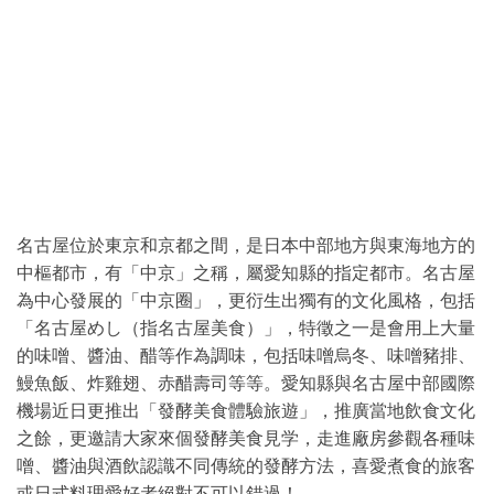
名古屋位於東京和京都之間，是日本中部地方與東海地方的
中樞都市，有「中京」之稱，屬愛知縣的指定都市。名古屋
為中心發展的「中京圈」，更衍生出獨有的文化風格，包括
「名古屋めし（指名古屋美食）」，特徵之一是會用上大量
的味噌、醬油、醋等作為調味，包括味噌烏冬、味噌豬排、
鰻魚飯、炸雞翅、赤醋壽司等等。愛知縣與名古屋中部國際
機場近日更推出「發酵美食體驗旅遊」，推廣當地飲食文化
之餘，更邀請大家來個發酵美食見学，走進廠房參觀各種味
噌、醬油與酒飲認識不同傳統的發酵方法，喜愛煮食的旅客
或日式料理愛好者絕對不可以錯過！