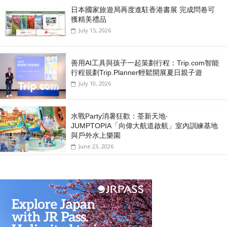
日本國家旅遊局再度進駐香港書展 完成問卷可
獲精美禮品
July 15, 2026
善用AI工具與孩子一起策劃行程：Trip.com智能
行程規劃Trip.Planner輕鬆開展夏日親子遊
July 10, 2026
水戰Party消暑狂歡：荃新天地‧
JUMPTOPIA「向偉大航道啟航」室內訓練基地
與戶外水上樂園
June 23, 2026