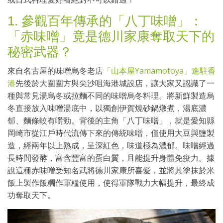
1. 參觀百年傳承的「八丁味噌」：
「赤味噌」竟是德川家康奪取天下的
秘密武器？
來自名古屋的味噌烏冬老店
「山本屋Yamamotoya」進駐香
港
先後於大圍圍方與尖沙咀海港城設店，讓大家又認識了一
種與常見湯烏冬或拉麵不同的味噌烏冬料理。將新鮮製造烏
冬直接放入味噌湯底中，以獨創伊賀燒砂鍋燉煮，湯底濃
郁、麵條較有嚼勁。背後的主角「八丁味噌」，就是愛知縣
岡崎市從江戶時代流傳下來的傳統味噌，僅使用大豆與鹽製
造，經兩年以上熟成，呈深紅色，味道極為濃郁。味噌經過
長時間發酵，富含豐富的蛋白質，且能提升身體免疫力。據
說這種赤味噌受知名武將德川家康所喜愛，並將其塗抹於米
飯上製作飯糰作軍糧使用，使得軍隊戰力大幅提升，最終成
功奪取天下。