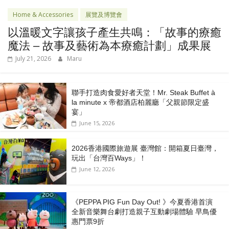
Home & Accessories
展覽及博覽會
以溫暖文字讓孩子產生共鳴：「故事的療癒
魔法 – 故事及藝術為本療癒計劃」成果展
July 21, 2026
Maru
聯手打造肉食愛好者天堂！Mr. Steak Buffet à
la minute x 帝都酒店柏麗廳「⽗親節限定盛
宴」
June 15, 2026
2026香港國際旅遊展 臺灣館：開箱夏日臺灣，
玩出「台灣百Ways」！
June 12, 2026
《PEPPA PIG Fun Day Out! 》今夏香港首演
全新音樂舞台劇打造親子互動劇場體驗 早鳥優
惠門票9折