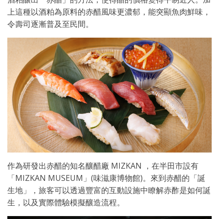
上這種以酒粕為原料的赤醋風味更濃郁，能突顯魚肉鮮味，
令壽司逐漸普及至民間。
作為研發出赤醋的知名釀醋廠 MIZKAN ，在半田市設有
「MIZKAN MUSEUM」(味滋康博物館)。來到赤醋的「誕
生地」，旅客可以透過豐富的互動設施中瞭解赤酢是如何誕
生，以及實際體驗模擬釀造流程。