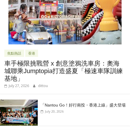
焦點熱話
香港
車手極限挑戰營 x 創意塗鴉洗車房：奧海
城聯乘Jumptopia打造盛夏「極速車隊訓練
基地」
July 27, 2026
dittou
「Nantou Go！好行南投・香港上線」盛大登場
July 20, 2026