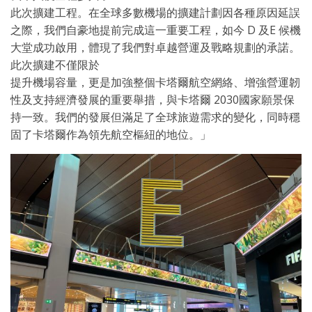
此次擴建工程。在全球多數機場的擴建計劃因各種原因延誤
之際，我們自豪地提前完成這一重要工程，如今 D 及E 候機
大堂成功啟用，體現了我們對卓越營運及戰略規劃的承諾。
此次擴建不僅限於
提升機場容量，更是加強整個卡塔爾航空網絡、增強營運韌
性及支持經濟發展的重要舉措，與卡塔爾 2030國家願景保
持一致。我們的發展但滿足了全球旅遊需求的變化，同時穩
固了卡塔爾作為領先航空樞紐的地位。」