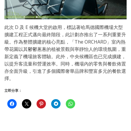
此次 D 及 E 候機大堂的啟用，標誌著哈馬德國際機場大型
擴建工程正式邁向最終階段，此計劃亦推出了一系列重要升
級。作為整體擴建的核心亮點，「The ORCHARD」室內熱
帶花園以其鬱鬱蔥蔥的植被景觀與寧靜怡人的環境氛圍，重
新定義了機場旅客體驗。此外，中央候機區也已完成擴建，
以提升客流量和營運效率。同時，機場內的零售與餐飲佈置
亦全面升級，引進了多個國際奢華品牌和豐富多元的餐飲選
擇。
立即分享：