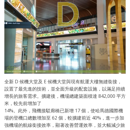
全新 D 候機大堂及 E 候機大堂與現有航運大樓無縫銜接，
設置了最先進的技術，並全面升級的配套設施，以滿足持續
增長的旅客需求。擴建後，機場總建築面積達 842,000 平方
米，較先前增加了
14%。此外，飛機接駁廊橋已新增 17 個，使哈馬德國際機
場的登機口總數增加至 62 個，較擴建前近 40%，進一步加
強機場的航線銜接效率，顯著改善營運效率，並大幅減少旅