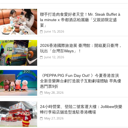
聯手打造肉食愛好者天堂！Mr. Steak Buffet à
la minute x 帝都酒店柏麗廳「⽗親節限定盛
宴」
June 15, 2026
2026香港國際旅遊展 臺灣館：開箱夏日臺灣，
玩出「台灣百Ways」！
June 12, 2026
《PEPPA PIG Fun Day Out! 》今夏香港首演
全新音樂舞台劇打造親子互動劇場體驗 早鳥優
惠門票9折
May 28, 2026
24小時營業、登陸二號客運大樓：Jollibee快樂
蜂行李箱店舖造型進駐香港機場
May 27, 2026