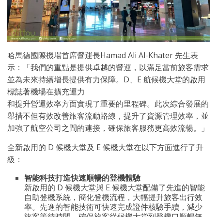
哈馬德國際機場首席營運長Hamad Ali Al-Khater 先生表
示：「我們的重點是提供卓越的營運，以滿足當前旅客需求
並為未來持續增長提供有力保障。D、E 航候機大堂的啟用
標誌著機場在擴充運力
和提升營運效率方面實現了重要的里程碑。此次綜合發展的
舉措不但有效改善旅客流動路線，提升了資源管理效率，並
加強了航空公司之間的連接，確保旅客服務更高效流暢。」
全新啟用的 D 候機大堂及 E 候機大堂在以下方面進行了升
級：
智能科技打造快速順暢的登機體驗
新啟用的 D 候機大堂與 E 候機大堂配備了先進的智能
自助登機系統，簡化登機流程，大幅提升旅客出行效
率。先進的智能技術可快速完成證件核驗手續，減少
旅客等待時間，確保旅客從候機大堂到登機口順暢無