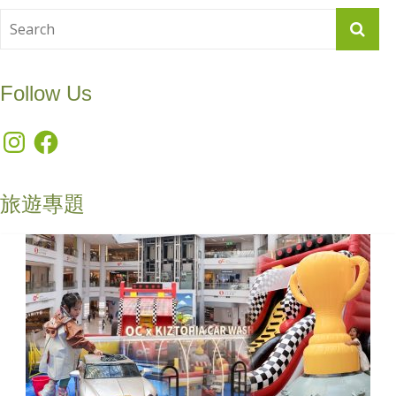
Follow Us
Instagram
Facebook
旅遊專題