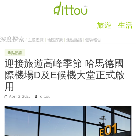
旅遊
生活
深度探索
/
主題遊覽
|
地區探索
|
焦點熱話
|
體驗報告
焦點熱話
迎接旅遊高峰季節 哈馬德國
際機場D及E候機大堂正式啟
用
April 2, 2025
dittou