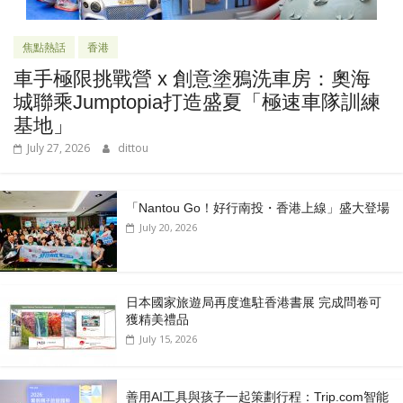
焦點熱話
香港
車手極限挑戰營 x 創意塗鴉洗車房：奧海
城聯乘Jumptopia打造盛夏「極速車隊訓練
基地」
July 27, 2026
dittou
「Nantou Go！好行南投・香港上線」盛大登場
July 20, 2026
日本國家旅遊局再度進駐香港書展 完成問卷可
獲精美禮品
July 15, 2026
善用AI工具與孩子一起策劃行程：Trip.com智能