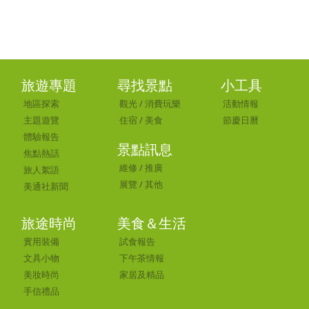
旅遊專題
尋找景點
小工具
地區探索
觀光
/
消費玩樂
活動情報
主題遊覽
住宿
/
美食
節慶日曆
體驗報告
景點訊息
焦點熱話
維修
/
推廣
旅人絮語
展覽
/
其他
美通社新聞
旅途時尚
美食＆生活
實用裝備
試食報告
文具小物
下午茶情報
美妝時尚
家居及精品
手信禮品