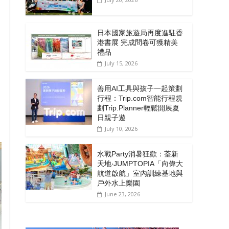
日本國家旅遊局再度進駐香
港書展 完成問卷可獲精美
禮品
July 15, 2026
善用AI工具與孩子一起策劃
行程：Trip.com智能行程規
劃Trip.Planner輕鬆開展夏
日親子遊
July 10, 2026
水戰Party消暑狂歡：荃新
天地‧JUMPTOPIA「向偉大
航道啟航」室內訓練基地與
戶外水上樂園
June 23, 2026