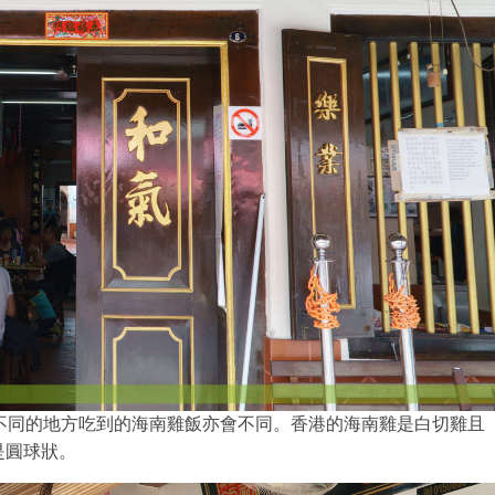
不同的地方吃到的海南雞飯亦會不同。香港的海南雞是白切雞且
是圓球狀。