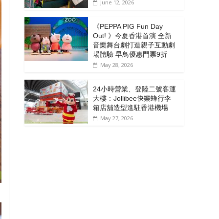
June 12, 2026
《PEPPA PIG Fun Day
Out! 》今夏香港首演 全新
音樂舞台劇打造親子互動劇
場體驗 早鳥優惠門票9折
May 28, 2026
24小時營業、登陸二號客運
大樓：Jollibee快樂蜂行李
箱店舖造型進駐香港機場
May 27, 2026