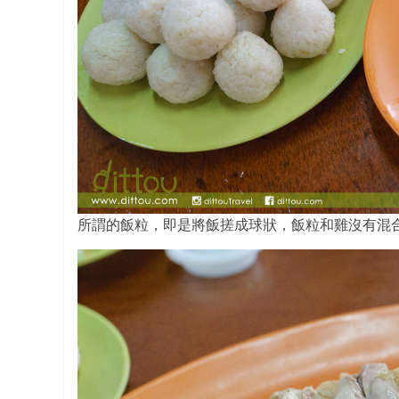
所謂的飯粒，即是將飯搓成球狀，飯粒和雞沒有混