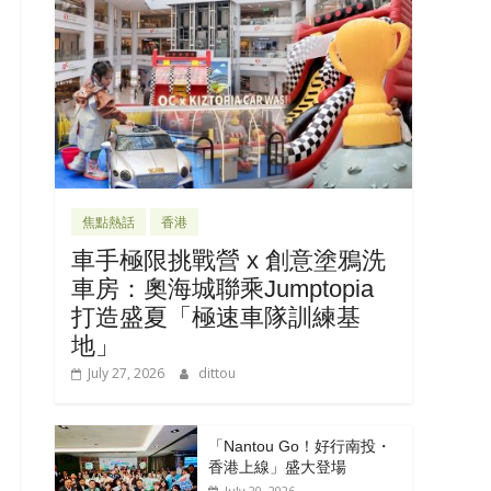
焦點熱話
香港
車手極限挑戰營 x 創意塗鴉洗
車房：奧海城聯乘Jumptopia
打造盛夏「極速車隊訓練基
地」
July 27, 2026
dittou
「Nantou Go！好行南投・
香港上線」盛大登場
July 20, 2026