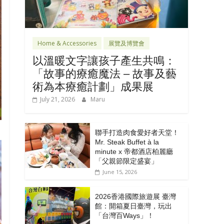
Home & Accessories
展覽及博覽會
以溫暖文字讓孩子產生共鳴：
「故事的療癒魔法 – 故事及藝
術為本療癒計劃」成果展
July 21, 2026
Maru
聯手打造肉食愛好者天堂！
Mr. Steak Buffet à la
minute x 帝都酒店柏麗廳
「⽗親節限定盛宴」
June 15, 2026
2026香港國際旅遊展 臺灣
館：開箱夏日臺灣，玩出
「台灣百Ways」！