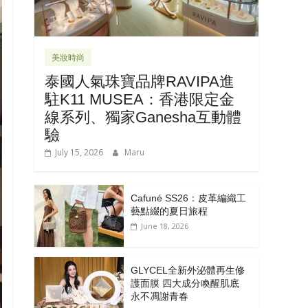
美妝時尚
泰國人氣珠寶品牌RAVIPA進
駐K11 MUSEA：香港限定金
線系列、獨家Ganesha互動體
驗
July 15, 2026
Maru
Cafuné SS26：皮革編織工
藝點綴的夏日旅程
June 18, 2026
GLYCEL全新外泌體再生修
護面膜 四大成分喚醒肌底
永不凋謝青春