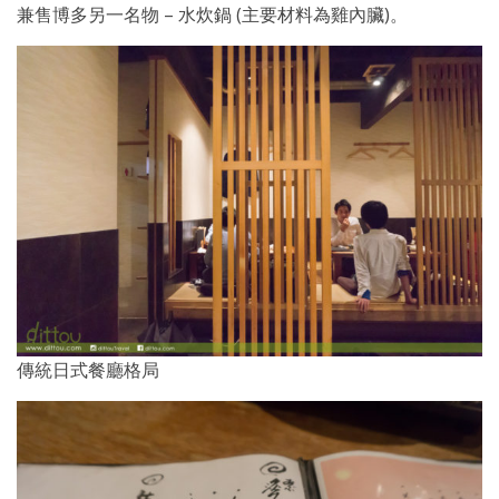
兼售博多另一名物 – 水炊鍋 (主要材料為雞內臟)。
傳統日式餐廳格局