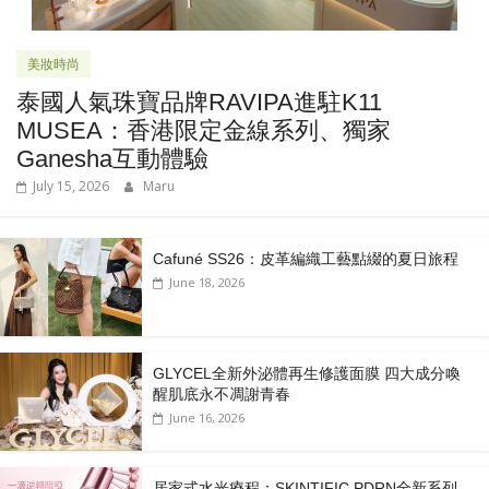
美妝時尚
泰國人氣珠寶品牌RAVIPA進駐K11
MUSEA：香港限定金線系列、獨家
Ganesha互動體驗
July 15, 2026
Maru
Cafuné SS26：皮革編織工藝點綴的夏日旅程
June 18, 2026
GLYCEL全新外泌體再生修護面膜 四大成分喚
醒肌底永不凋謝青春
June 16, 2026
居家式水光療程：SKINTIFIC PDRN全新系列