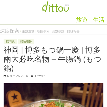
旅遊
生活
深度探索
/
主題遊覽
|
地區探索
|
焦點熱話
|
體驗報告
福岡縣
體驗報告
神岡 | 博多もつ鍋一慶 | 博多
兩大必吃名物 – 牛腸鍋 (もつ
鍋)
March 28, 2018
Edward