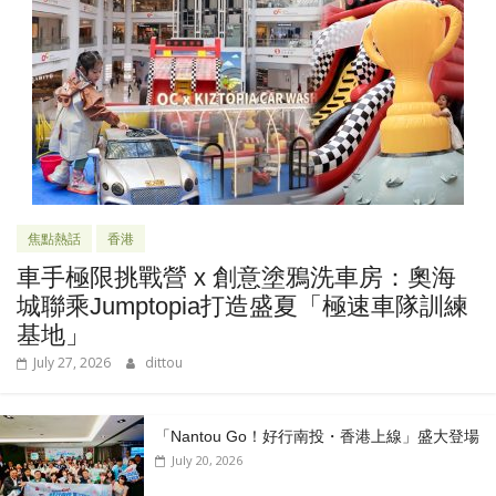
焦點熱話
香港
車手極限挑戰營 x 創意塗鴉洗車房：奧海
城聯乘Jumptopia打造盛夏「極速車隊訓練
基地」
July 27, 2026
dittou
「Nantou Go！好行南投・香港上線」盛大登場
July 20, 2026