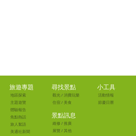
旅遊專題
尋找景點
小工具
地區探索
觀光
/
消費玩樂
活動情報
主題遊覽
住宿
/
美食
節慶日曆
體驗報告
景點訊息
焦點熱話
維修
/
推廣
旅人絮語
展覽
/
其他
美通社新聞