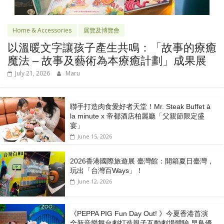
Home & Accessories
展覽及博覽會
以溫暖文字讓孩子產生共鳴：「故事的療癒
魔法 – 故事及藝術為本療癒計劃」成果展
July 21, 2026
Maru
聯手打造肉食愛好者天堂！Mr. Steak Buffet à
la minute x 帝都酒店柏麗廳「⽗親節限定盛
宴」
June 15, 2026
2026香港國際旅遊展 臺灣館：開箱夏日臺灣，
玩出「台灣百Ways」！
June 12, 2026
《PEPPA PIG Fun Day Out! 》今夏香港首演
全新音樂舞台劇打造親子互動劇場體驗 早鳥優