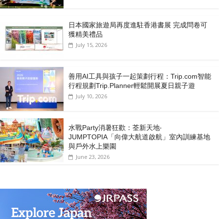
日本國家旅遊局再度進駐香港書展 完成問卷可
獲精美禮品
July 15, 2026
善用AI工具與孩子一起策劃行程：Trip.com智能
行程規劃Trip.Planner輕鬆開展夏日親子遊
July 10, 2026
水戰Party消暑狂歡：荃新天地‧
JUMPTOPIA「向偉大航道啟航」室內訓練基地
與戶外水上樂園
June 23, 2026