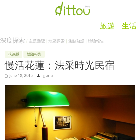
旅遊
生活
深度探索
/
主題遊覽
|
地區探索
|
焦點熱話
|
體驗報告
花蓮縣
體驗報告
慢活花蓮：法采時光民宿
June 18, 2015
gloria