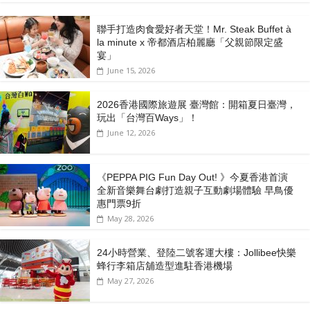
聯手打造肉食愛好者天堂！Mr. Steak Buffet à
la minute x 帝都酒店柏麗廳「⽗親節限定盛
宴」
June 15, 2026
2026香港國際旅遊展 臺灣館：開箱夏日臺灣，
玩出「台灣百Ways」！
June 12, 2026
《PEPPA PIG Fun Day Out! 》今夏香港首演
全新音樂舞台劇打造親子互動劇場體驗 早鳥優
惠門票9折
May 28, 2026
24小時營業、登陸二號客運大樓：Jollibee快樂
蜂行李箱店舖造型進駐香港機場
May 27, 2026