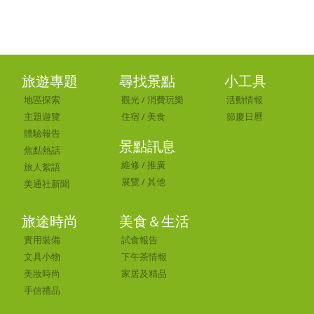
旅遊專題
尋找景點
小工具
地區探索
觀光
/
消費玩樂
活動情報
主題遊覽
住宿
/
美食
節慶日曆
體驗報告
景點訊息
焦點熱話
維修
/
推廣
旅人絮語
展覽
/
其他
美通社新聞
旅途時尚
美食＆生活
實用裝備
試食報告
文具小物
下午茶情報
美妝時尚
家居及精品
手信禮品