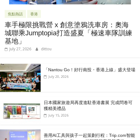
焦點熱話
香港
車手極限挑戰營 x 創意塗鴉洗車房：奧海
城聯乘Jumptopia打造盛夏「極速車隊訓練
基地」
July 27, 2026
dittou
「Nantou Go！好行南投・香港上線」盛大登場
July 20, 2026
日本國家旅遊局再度進駐香港書展 完成問卷可
獲精美禮品
July 15, 2026
善用AI工具與孩子一起策劃行程：Trip.com智能