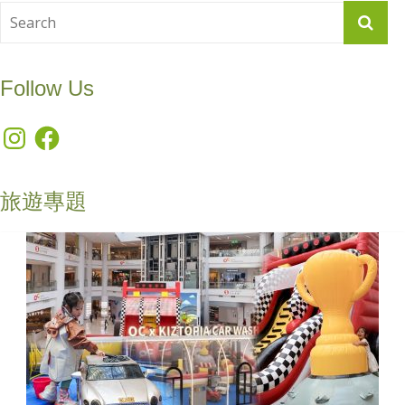
Follow Us
Instagram
Facebook
旅遊專題