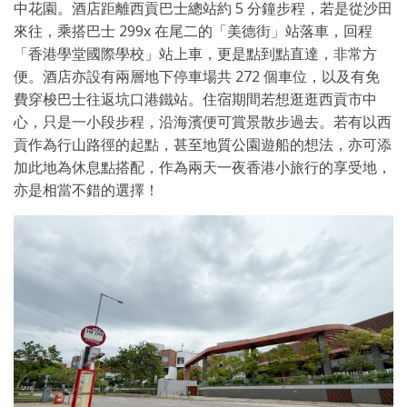
中花園。酒店距離西貢巴士總站約 5 分鐘步程，若是從沙田
來往，乘搭巴士 299x 在尾二的「美德街」站落車，回程
「香港學堂國際學校」站上車，更是點到點直達，非常方
便。酒店亦設有兩層地下停車場共 272 個車位，以及有免
費穿梭巴士往返坑口港鐵站。住宿期間若想逛逛西貢市中
心，只是一小段步程，沿海濱便可賞景散步過去。若有以西
貢作為行山路徑的起點，甚至地質公園遊船的想法，亦可添
加此地為休息點搭配，作為兩天一夜香港小旅行的享受地，
亦是相當不錯的選擇！