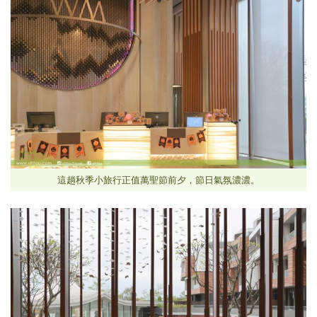
這趟秋季小旅行正值萬聖節前夕，節日氣氛濃濃。