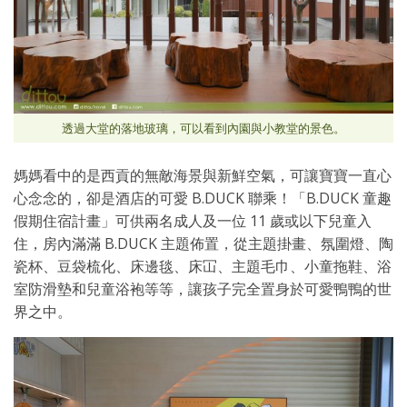
透過大堂的落地玻璃，可以看到內園與小教堂的景色。
媽媽看中的是西貢的無敵海景與新鮮空氣，可讓寶寶一直心
心念念的，卻是酒店的可愛 B.DUCK 聯乘！「B.DUCK 童趣
假期住宿計畫」可供兩名成人及一位 11 歲或以下兒童入
住，房內滿滿 B.DUCK 主題佈置，從主題掛畫、氛圍燈、陶
瓷杯、豆袋梳化、床邊毯、床冚、主題毛巾、小童拖鞋、浴
室防滑墊和兒童浴袍等等，讓孩子完全置身於可愛鴨鴨的世
界之中。