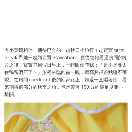
有小黃鴨相伴，期待已久的一趟秋日小旅行！趁寶寶 term
break 帶她一起到西貢 Staycation，自從給她看過房間的相
片之後，寶寶每到假日早上，一睜眼便問我：「是不是要去
住鴨鴨酒店了？」旅程來臨的前一晚，還高興得差點睡不著
呢。在房間 check out 後的回家路上，她還一直唱著歌，看
來期待值滿分的秋季之旅，也是帶著 100 分的滿足度開心
離開。