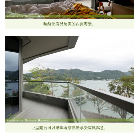
睡醒便看見絕美的西貢海景。
巨型陽台可以邊喝著茶點邊享受涼風寫意。