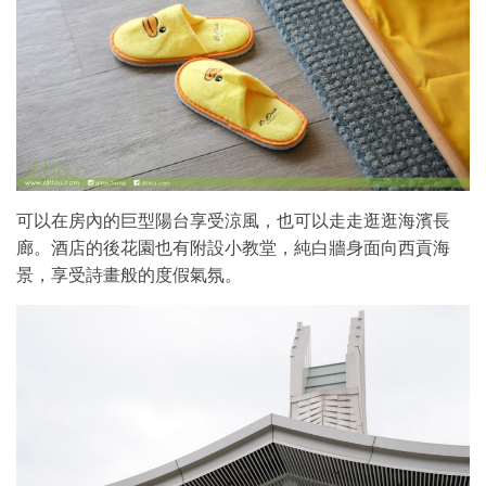
可以在房內的巨型陽台享受涼風，也可以走走逛逛海濱長
廊。酒店的後花園也有附設小教堂，純白牆身面向西貢海
景，享受詩畫般的度假氣氛。