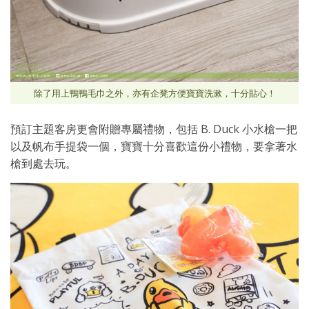
除了用上鴨鴨毛巾之外，亦有企凳方便寶寶洗漱，十分貼心！
預訂主題客房更會附贈專屬禮物，包括 B. Duck 小水槍一把
以及帆布手提袋一個，寶寶十分喜歡這份小禮物，要拿著水
槍到處去玩。