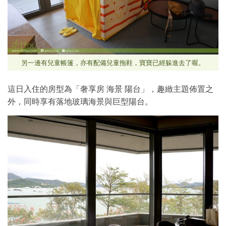
另一邊有兒童帳篷，亦有配備兒童拖鞋，寶寶已經躲進去了喔。
這日入住的房型為「奢享房 海景 陽台」，趣緻主題佈置之
外，同時享有落地玻璃海景與巨型陽台。