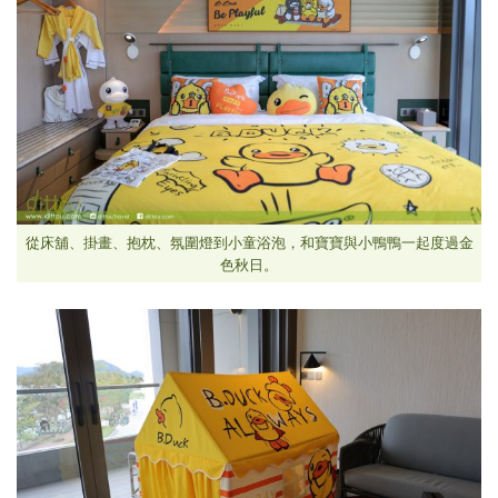
從床舖、掛畫、抱枕、氛圍燈到小童浴泡，和寶寶與小鴨鴨一起度過金
色秋日。