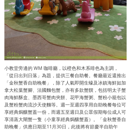
小教堂旁邊的 WM 咖啡廳，以橙色和木系啡色為主調，
「從日出到日落」為題，提供三餐自助餐。餐廳最近還推出
「金秋蟹香自助晚餐」，除了人氣即開生蠔及冰鎮海鮮如加
拿大松葉蟹腳、法國麵包蟹，亦有多款蟹饌，包括明太子蟹
肉海鮮酥盒、墨西哥蟹肉夾餅、花甲海蟹粥、蟹粉小籠包以
及蟹粉蟹肉流沙天使麵等。週一至週四享用自助晚餐每位可
享經典焗釀蟹蓋一份，而週五至週日及公眾假期每位成人可
享清蒸大閘蟹一隻（小童享經典焗釀蟹蓋）。「金秋蟹香自
助晚餐」供應日期至11月30日，此後將有節慶半自助午