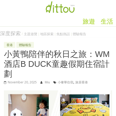
旅遊
生活
深度探索
/
主題遊覽
|
地區探索
|
焦點熱話
|
體驗報告
香港
體驗報告
小黃鴨陪伴的秋日之旅：WM
酒店B DUCK童趣假期住宿計
劃
,
November 20, 2025
Miu
小奢華住宿
旅居香港