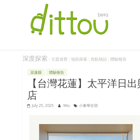
深度探索
/
主題遊覽
|
地區探索
|
焦點熱話
|
體驗報告
花蓮縣
體驗報告
【台灣花蓮】太平洋日出
店
July 25, 2025
Miu
小奢華住宿