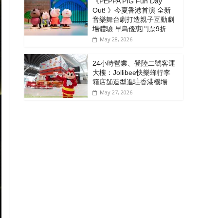
《PEPPA PIG Fun Day
Out! 》今夏香港首演 全新
音樂舞台劇打造親子互動劇
場體驗 早鳥優惠門票9折
May 28, 2026
24小時營業、登陸二號客運
大樓：Jollibee快樂蜂行李
箱店舖造型進駐香港機場
May 27, 2026