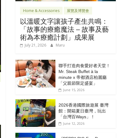
Home & Accessories
展覽及博覽會
以溫暖文字讓孩子產生共鳴：
「故事的療癒魔法 – 故事及藝
術為本療癒計劃」成果展
July 21, 2026
Maru
聯手打造肉食愛好者天堂！
Mr. Steak Buffet à la
minute x 帝都酒店柏麗廳
「⽗親節限定盛宴」
June 15, 2026
2026香港國際旅遊展 臺灣
館：開箱夏日臺灣，玩出
「台灣百Ways」！
June 12, 2026