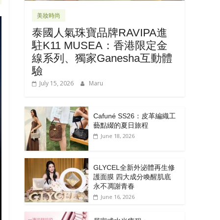
美妝時尚
泰國人氣珠寶品牌RAVIPA進
駐K11 MUSEA：香港限定金
線系列、獨家Ganesha互動體
驗
July 15, 2026
Maru
Cafuné SS26：皮革編織工
藝點綴的夏日旅程
June 18, 2026
GLYCEL全新外泌體再生修
護面膜 四大成分喚醒肌底
永不凋謝青春
June 16, 2026