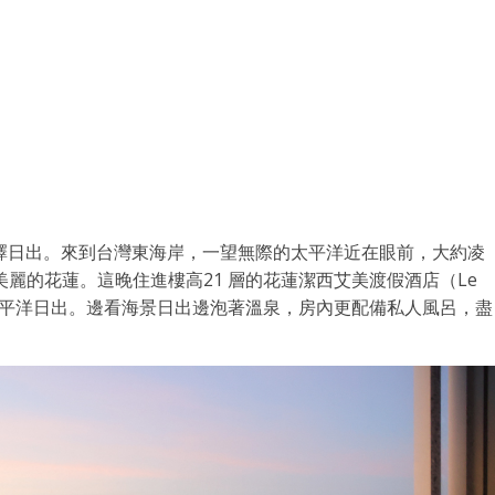
擇日出。來到台灣東海岸，一望無際的太平洋近在眼前，大約凌
美麗的花蓮。這晚住進樓高21 層的花蓮潔西艾美渡假酒店（Le
出戶便能欣賞太平洋日出。邊看海景日出邊泡著溫泉，房內更配備私人風呂，盡