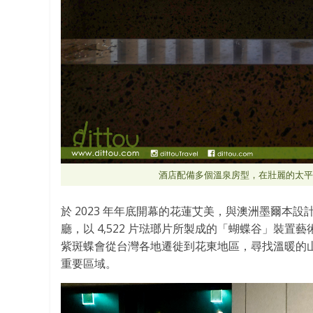
酒店配備多個溫泉房型，在壯麗的太平
於 2023 年年底開幕的花蓮艾美，與澳洲墨爾本設
廳，以 4,522 片琺瑯片所製成的「蝴蝶谷」裝
紫斑蝶會從台灣各地遷徙到花東地區，尋找溫暖的
重要區域。