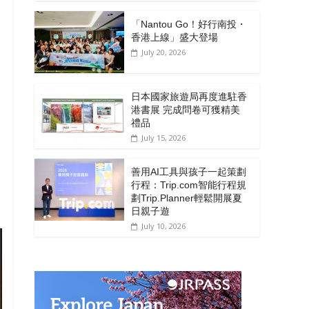
「Nantou Go！好行南投・
香港上線」盛大登場
July 20, 2026
日本國家旅遊局再度進駐香
港書展 完成問卷可獲精美
禮品
July 15, 2026
善用AI工具與孩子一起策劃
行程：Trip.com智能行程規
劃Trip.Planner輕鬆開展夏
日親子遊
July 10, 2026