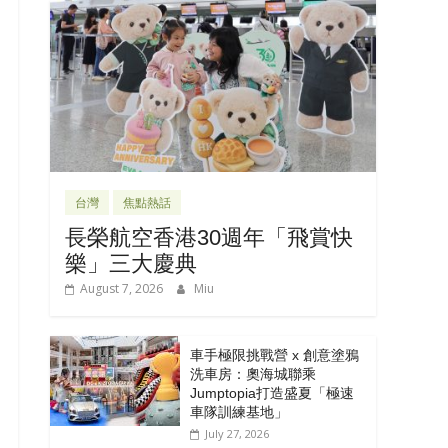
台灣
焦點熱話
長榮航空香港30週年「飛賞快
樂」三大慶典
August 7, 2026
Miu
車手極限挑戰營 x 創意塗鴉
洗車房：奧海城聯乘
Jumptopia打造盛夏「極速
車隊訓練基地」
July 27, 2026