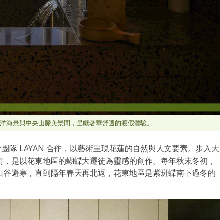
洋海景與中央山脈美景間，呈獻奢華舒適的渡假體驗。
計團隊 LAYAN 合作，以藝術呈現花蓮的自然與人文要素。步入大
置藝術，是以花東地區的蝴蝶大遷徒為靈感的創作。每年秋末冬初，
山谷避寒，直到隔年春天再北返，花東地區是紫斑蝶南下過冬的