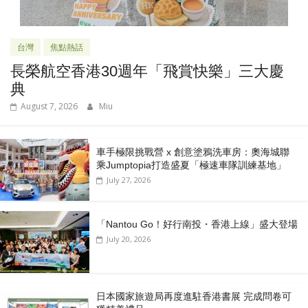
台灣
焦點熱話
長榮航空香港30週年「飛賞快樂」三大慶
典
August 7, 2026
Miu
車手極限挑戰營 x 創意塗鴉洗車房：奧海城聯
乘Jumptopia打造盛夏「極速車隊訓練基地」
July 27, 2026
「Nantou Go！好行南投・香港上線」盛大登場
July 20, 2026
日本國家旅遊局再度進駐香港書展 完成問卷可