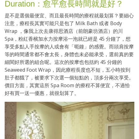
Duration：愈平愈長時間就是好？
是不是選個最便宜、而且最長時間的療程就最划算？要細心
注意，療程長其實可能只是包了 Milk Bath 或者 Body
Wrap ，像我上次去康得思酒店（前朗豪坊酒店）的川
Spa，粉紅香檳加水力按摩浴一泡就已經是 45 分鐘了，想
享受多點人手按摩的人或會有「呃鐘」的感覺。而頭肩按摩
等的時間通常都不會太長，身體也未必能承受，選前真的要
細閱好所選的組合呢。這次的按摩也包括約 45 分鐘的
Seaweed Foot Wrap，因此療程長度也不短，五小時按到
肚子都餓了，被要求下次選一個短點的，頂多分兩次享受。
價目方面，其實這所 Spa Room 的療程不算便宜，不過恰
好有買一送一優惠，就很划算了。