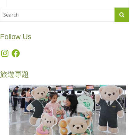
Follow Us
Instagram
Facebook
旅遊專題