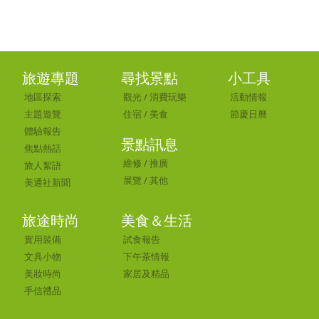
旅遊專題
尋找景點
小工具
地區探索
觀光
/
消費玩樂
活動情報
主題遊覽
住宿
/
美食
節慶日曆
體驗報告
景點訊息
焦點熱話
維修
/
推廣
旅人絮語
展覽
/
其他
美通社新聞
旅途時尚
美食＆生活
實用裝備
試食報告
文具小物
下午茶情報
美妝時尚
家居及精品
手信禮品