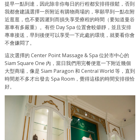
提早一點到達，因此除非你每日的行程都安排得很鬆，否則
我都會建議選擇一所附近有購物商場的，寧願早到一點在附
近逛逛，也不要因遲到而損失享受療程的時間（要知道曼谷
塞車有多嚴重）。有些 Day Spa 位置會較僻靜，並且安排
專車接送，早到後便可以享受一下此處的環境，就要看你會
不會嫌悶了。
這次選擇的 Center Point Massage & Spa 位於市中心的
Siam Square One 內，當日我們用完餐便逛一下附近幾個
大型商場，像是 Siam Paragon 和 Central World 等，直到
時間差不多才出發去 Spa Room，覺得這樣的時間安排很恰
好。