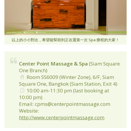
以上的小小對比，希望能幫助到正在選第一次 Spa 療程的大家！
Center Point Massage & Spa
(Siam Square
One Branch)
Room SS6009 (Winter Zone), 6/F, Siam
Square One, Bangkok (Siam Station, Exit 4)
10:00 am-11:30 pm (last booking at
10:00 pm)
Email: cpms@centerpointmassage.com
Website:
http://www.centerpointmassage.com