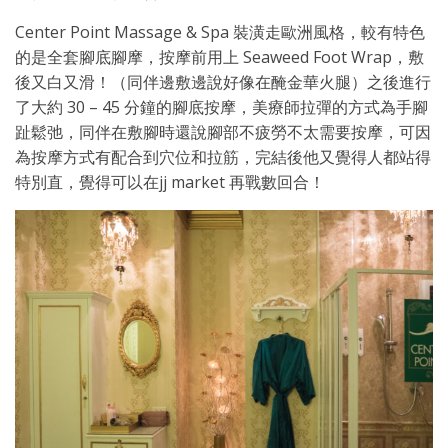
Center Point Massage & Spa 裝潢走歐洲風格，較有特色
的是全套腳底腳摩，按摩前用上 Seaweed Foot Wrap，敷
後又白又滑！（同伴邊敷邊說好像在醃金華火腿）之後進行
了大約 30 – 45 分鐘的腳底按摩，美療師拉彈的方式為手腳
趾鬆弛，同伴在敷腳時還說腳部不疲勞不太需要按摩，可因
為按摩方式有配合到穴位和拉筋，完結後他又覺得人都站得
特別直，覺得可以在jj market 再戰數回合！