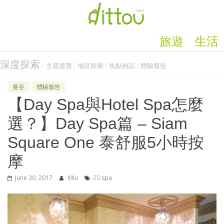
旅遊
生活
深度探索
/
主題遊覽
|
地區探索
|
焦點熱話
|
體驗報告
曼谷
體驗報告
【Day Spa與Hotel Spa怎麼
選？】Day Spa篇 – Siam
Square One 泰舒服5小時按
摩
June 30, 2017
Miu
🧖‍♀️ spa