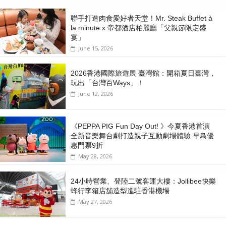
聯手打造肉食愛好者天堂！Mr. Steak Buffet à
la minute x 帝都酒店柏麗廳「⽗親節限定盛
宴」
June 15, 2026
2026香港國際旅遊展 臺灣館：開箱夏日臺灣，
玩出「台灣百Ways」！
June 12, 2026
《PEPPA PIG Fun Day Out! 》今夏香港首演
全新音樂舞台劇打造親子互動劇場體驗 早鳥優
惠門票9折
May 28, 2026
24小時營業、登陸二號客運大樓：Jollibee快樂
蜂行李箱店舖造型進駐香港機場
May 27, 2026