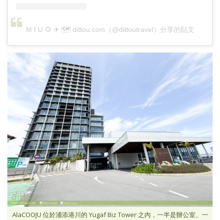
M I U 🌻 ✈ 🗺 dittou.com（@dittoutravel）分享的貼文
AlaCOOJU 位於浦添港川的 Yugaf Biz Tower 之內，一半是辦公室、一