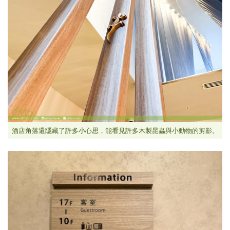
酒店角落還隱藏了許多小心思，能看見許多木製昆蟲與小動物的剪影。