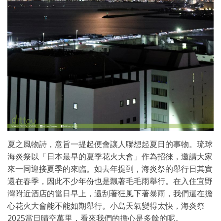
夏之風物詩，意旨一提起便會讓人聯想起夏日的事物。琉球
海炎祭以「日本最早的夏季花火大會」作為招徠，邀請大家
來一同迎接夏季的來臨。如去年提到，海炎祭的舉行日其實
還在春季，因此不少年份也是飄著毛毛雨舉行。在入住宜野
灣附近酒店的當日早上，還刮著狂風下著暴雨，我們還在擔
心花火大會能不能如期舉行。小島天氣變得太快，海炎祭
2025當日晴空萬里，看來我們的擔心是多餘的呢。