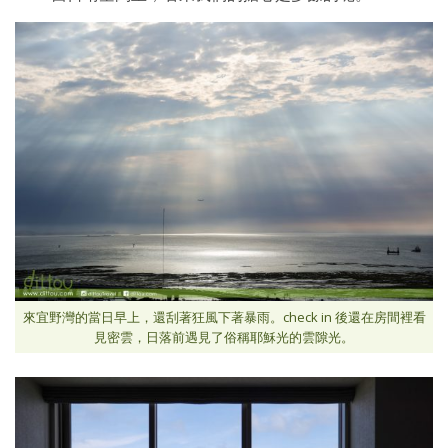
來宜野灣的當日早上，還刮著狂風下著暴雨。check in 後還在房間裡看
見密雲，日落前遇見了俗稱耶穌光的雲隙光。