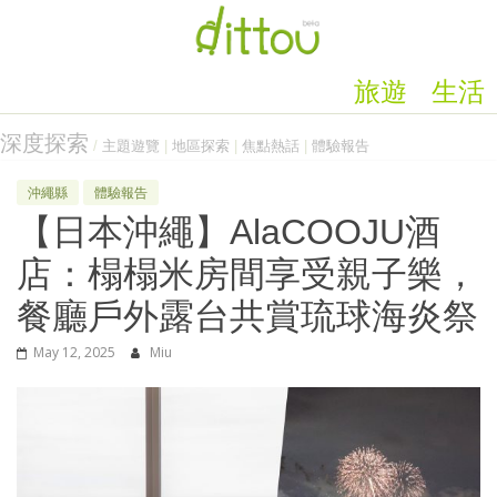
旅遊
生活
深度探索
/
主題遊覽
|
地區探索
|
焦點熱話
|
體驗報告
沖繩縣
體驗報告
【日本沖繩】AlaCOOJU酒
店：榻榻米房間享受親子樂，
餐廳戶外露台共賞琉球海炎祭
May 12, 2025
Miu