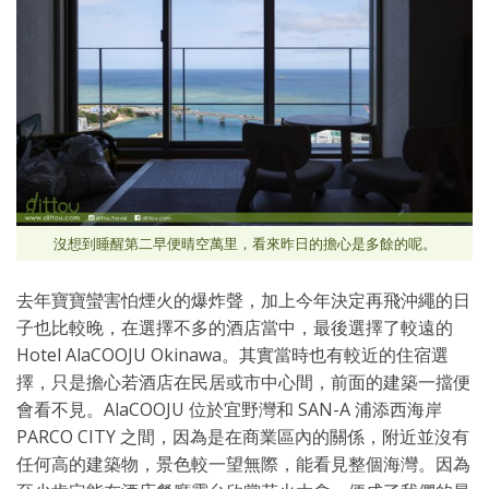
沒想到睡醒第二早便晴空萬里，看來昨日的擔心是多餘的呢。
去年寶寶蠻害怕煙火的爆炸聲，加上今年決定再飛沖繩的日
子也比較晚，在選擇不多的酒店當中，最後選擇了較遠的
Hotel AlaCOOJU Okinawa。其實當時也有較近的住宿選
擇，只是擔心若酒店在民居或市中心間，前面的建築一擋便
會看不見。AlaCOOJU 位於宜野灣和 SAN-A 浦添西海岸
PARCO CITY 之間，因為是在商業區內的關係，附近並沒有
任何高的建築物，景色較一望無際，能看見整個海灣。因為