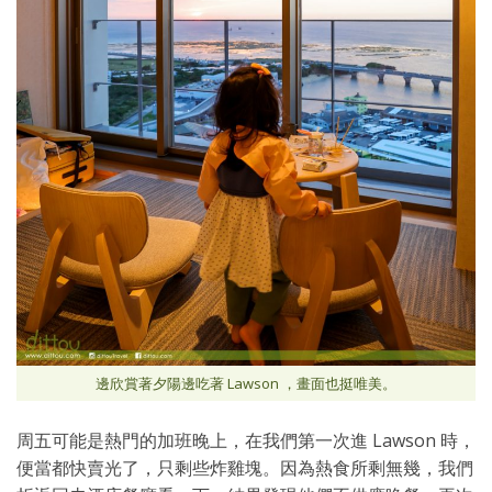
邊欣賞著夕陽邊吃著 Lawson ，畫面也挺唯美。
周五可能是熱門的加班晚上，在我們第一次進 Lawson 時，
便當都快賣光了，只剩些炸雞塊。因為熱食所剩無幾，我們