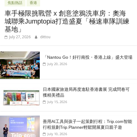
焦點熱話
香港
車手極限挑戰營 x 創意塗鴉洗車房：奧海
城聯乘Jumptopia打造盛夏「極速車隊訓練
基地」
July 27, 2026
dittou
「Nantou Go！好行南投・香港上線」盛大登場
July 20, 2026
日本國家旅遊局再度進駐香港書展 完成問卷可
獲精美禮品
July 15, 2026
善用AI工具與孩子一起策劃行程：Trip.com智能
行程規劃Trip.Planner輕鬆開展夏日親子遊
July 10, 2026