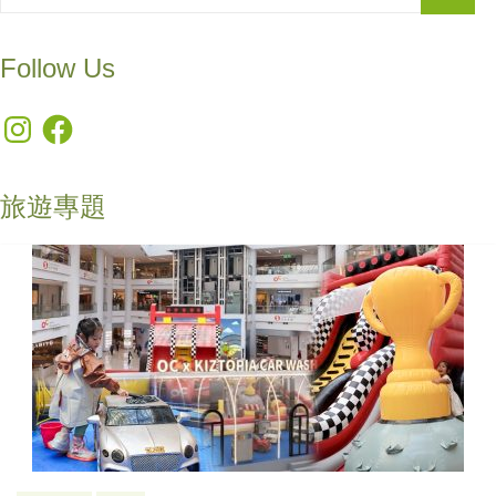
Follow Us
Instagram
Facebook
旅遊專題