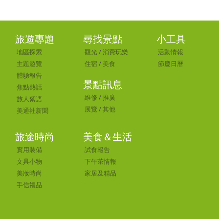
旅遊專題
尋找景點
小工具
地區探索
觀光
/
消費玩樂
活動情報
主題遊覽
住宿
/
美食
節慶日曆
體驗報告
景點訊息
焦點熱話
維修
/
推廣
旅人絮語
展覽
/
其他
美通社新聞
旅途時尚
美食＆生活
實用裝備
試食報告
文具小物
下午茶情報
美妝時尚
家居及精品
手信禮品