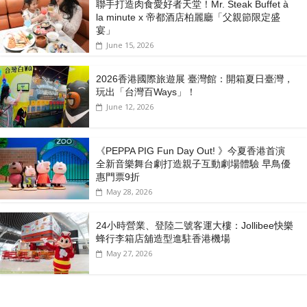
聯手打造肉食愛好者天堂！Mr. Steak Buffet à
la minute x 帝都酒店柏麗廳「⽗親節限定盛
宴」
June 15, 2026
2026香港國際旅遊展 臺灣館：開箱夏日臺灣，
玩出「台灣百Ways」！
June 12, 2026
《PEPPA PIG Fun Day Out! 》今夏香港首演
全新音樂舞台劇打造親子互動劇場體驗 早鳥優
惠門票9折
May 28, 2026
24小時營業、登陸二號客運大樓：Jollibee快樂
蜂行李箱店舖造型進駐香港機場
May 27, 2026