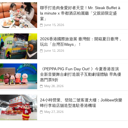
聯手打造肉食愛好者天堂！Mr. Steak Buffet à
la minute x 帝都酒店柏麗廳「⽗親節限定盛
宴」
June 15, 2026
2026香港國際旅遊展 臺灣館：開箱夏日臺灣，
玩出「台灣百Ways」！
June 12, 2026
《PEPPA PIG Fun Day Out! 》今夏香港首演
全新音樂舞台劇打造親子互動劇場體驗 早鳥優
惠門票9折
May 28, 2026
24小時營業、登陸二號客運大樓：Jollibee快樂
蜂行李箱店舖造型進駐香港機場
May 27, 2026