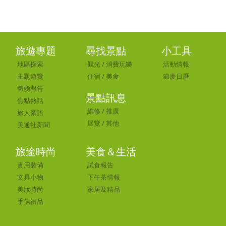
旅遊專題
尋找景點
小工具
地區探索
觀光
/
消費玩樂
活動情報
主題遊覽
住宿
/
美食
節慶日曆
體驗報告
景點訊息
焦點熱話
維修
/
推廣
旅人絮語
展覽
/
其他
美通社新聞
旅途時尚
美食＆生活
實用裝備
試食報告
文具小物
下午茶情報
美妝時尚
家居及精品
手信禮品