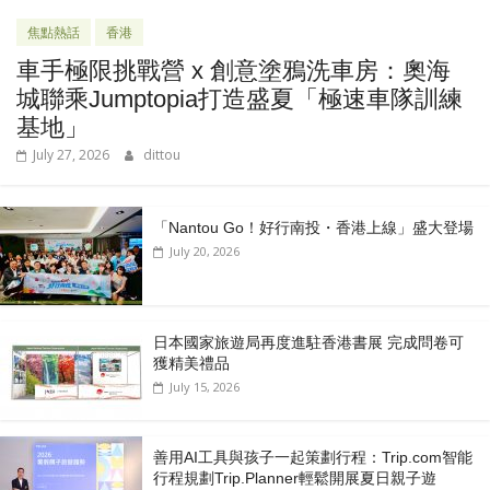
焦點熱話
香港
車手極限挑戰營 x 創意塗鴉洗車房：奧海
城聯乘Jumptopia打造盛夏「極速車隊訓練
基地」
July 27, 2026
dittou
「Nantou Go！好行南投・香港上線」盛大登場
July 20, 2026
日本國家旅遊局再度進駐香港書展 完成問卷可
獲精美禮品
July 15, 2026
善用AI工具與孩子一起策劃行程：Trip.com智能
行程規劃Trip.Planner輕鬆開展夏日親子遊