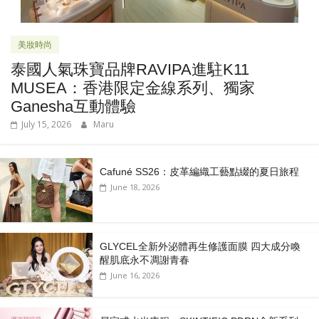
美妝時尚
泰國人氣珠寶品牌RAVIPA進駐K11
MUSEA：香港限定金線系列、獨家
Ganesha互動體驗
July 15, 2026
Maru
Cafuné SS26：皮革編織工藝點綴的夏日旅程
June 18, 2026
GLYCEL全新外泌體再生修護面膜 四大成分喚
醒肌底永不凋謝青春
June 16, 2026