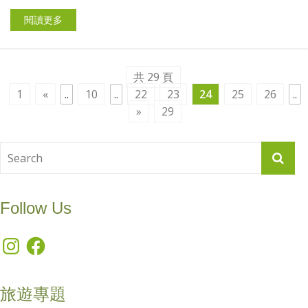
閱讀更多
共 29 頁
1
«
..
10
..
22
23
24
25
26
..
»
29
Follow Us
Instagram
Facebook
旅遊專題