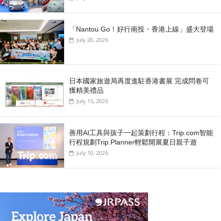
「Nantou Go！好行南投・香港上線」盛大登場
July 20, 2026
日本國家旅遊局再度進駐香港書展 完成問卷可
獲精美禮品
July 15, 2026
善用AI工具與孩子一起策劃行程：Trip.com智能
行程規劃Trip.Planner輕鬆開展夏日親子遊
July 10, 2026