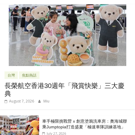
台灣
焦點熱話
長榮航空香港30週年「飛賞快樂」三大慶
典
August 7, 2026
Miu
車手極限挑戰營 x 創意塗鴉洗車房：奧海城聯
乘Jumptopia打造盛夏「極速車隊訓練基地」
July 27, 2026