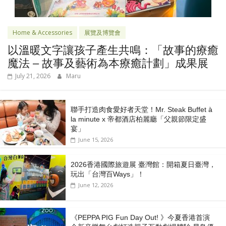
Home & Accessories
展覽及博覽會
以溫暖文字讓孩子產生共鳴：「故事的療癒
魔法 – 故事及藝術為本療癒計劃」成果展
July 21, 2026
Maru
聯手打造肉食愛好者天堂！Mr. Steak Buffet à
la minute x 帝都酒店柏麗廳「⽗親節限定盛
宴」
June 15, 2026
2026香港國際旅遊展 臺灣館：開箱夏日臺灣，
玩出「台灣百Ways」！
June 12, 2026
《PEPPA PIG Fun Day Out! 》今夏香港首演