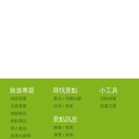
旅遊專題
尋找景點
小工具
地區探索
觀光
/
消費玩樂
活動情報
主題遊覽
住宿
/
美食
節慶日曆
體驗報告
景點訊息
焦點熱話
維修
/
推廣
旅人絮語
展覽
/
其他
美通社新聞