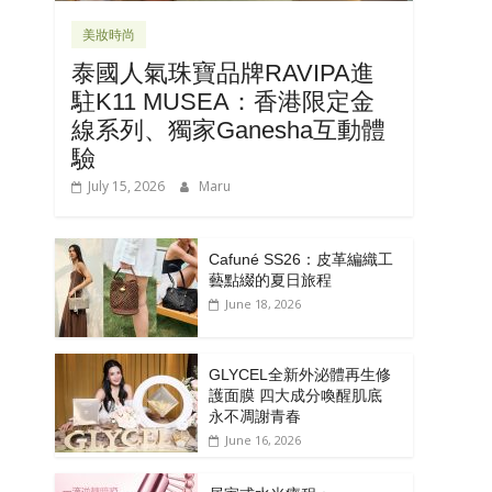
美妝時尚
泰國人氣珠寶品牌RAVIPA進
駐K11 MUSEA：香港限定金
線系列、獨家Ganesha互動體
驗
July 15, 2026
Maru
Cafuné SS26：皮革編織工
藝點綴的夏日旅程
June 18, 2026
GLYCEL全新外泌體再生修
護面膜 四大成分喚醒肌底
永不凋謝青春
June 16, 2026