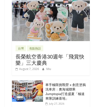
台灣
焦點熱話
長榮航空香港30週年「飛賞快
樂」三大慶典
August 7, 2026
Miu
車手極限挑戰營 x 創意塗鴉
洗車房：奧海城聯乘
Jumptopia打造盛夏「極速
車隊訓練基地」
July 27, 2026