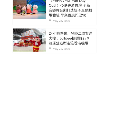
《PEPPA PIG Fun Day
Out! 》今夏香港首演 全新
音樂舞台劇打造親子互動劇
場體驗 早鳥優惠門票9折
May 28, 2026
24小時營業、登陸二號客運
大樓：Jollibee快樂蜂行李
箱店舖造型進駐香港機場
May 27, 2026