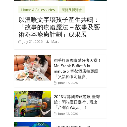
Home & Accessories
展覽及博覽會
以溫暖文字讓孩子產生共鳴：
「故事的療癒魔法 – 故事及藝
術為本療癒計劃」成果展
July 21, 2026
Maru
聯手打造肉食愛好者天堂！
Mr. Steak Buffet à la
minute x 帝都酒店柏麗廳
「⽗親節限定盛宴」
June 15, 2026
2026香港國際旅遊展 臺灣
館：開箱夏日臺灣，玩出
「台灣百Ways」！
June 12, 2026