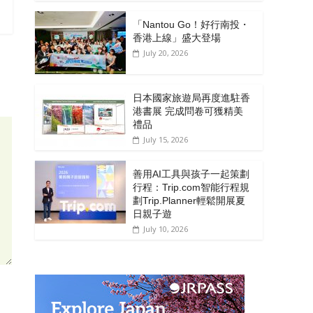
「Nantou Go！好行南投・
香港上線」盛大登場
July 20, 2026
日本國家旅遊局再度進駐香
港書展 完成問卷可獲精美
禮品
July 15, 2026
善用AI工具與孩子一起策劃
行程：Trip.com智能行程規
劃Trip.Planner輕鬆開展夏
日親子遊
July 10, 2026