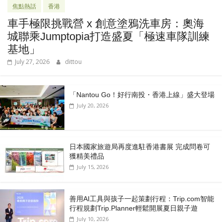
焦點熱話
香港
車手極限挑戰營 x 創意塗鴉洗車房：奧海
城聯乘Jumptopia打造盛夏「極速車隊訓練
基地」
July 27, 2026
dittou
「Nantou Go！好行南投・香港上線」盛大登場
July 20, 2026
日本國家旅遊局再度進駐香港書展 完成問卷可
獲精美禮品
July 15, 2026
善用AI工具與孩子一起策劃行程：Trip.com智能
行程規劃Trip.Planner輕鬆開展夏日親子遊
July 10, 2026