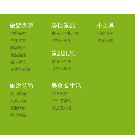
旅遊專題
尋找景點
小工具
地區探索
觀光
/
消費玩樂
活動情報
主題遊覽
住宿
/
美食
節慶日曆
體驗報告
景點訊息
焦點熱話
維修
/
推廣
旅人絮語
展覽
/
其他
美通社新聞
旅途時尚
美食＆生活
實用裝備
試食報告
文具小物
下午茶情報
美妝時尚
家居及精品
手信禮品