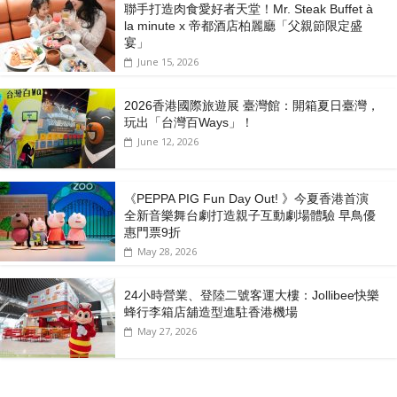
聯手打造肉食愛好者天堂！Mr. Steak Buffet à
la minute x 帝都酒店柏麗廳「⽗親節限定盛
宴」
June 15, 2026
2026香港國際旅遊展 臺灣館：開箱夏日臺灣，
玩出「台灣百Ways」！
June 12, 2026
《PEPPA PIG Fun Day Out! 》今夏香港首演
全新音樂舞台劇打造親子互動劇場體驗 早鳥優
惠門票9折
May 28, 2026
24小時營業、登陸二號客運大樓：Jollibee快樂
蜂行李箱店舖造型進駐香港機場
May 27, 2026