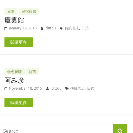
日本
民宿旅館
慶雲館
,
January 19, 2016
dittou
傳統老店
日式
閱讀更多
特色餐廳
關西
阿み彦
,
November 18, 2015
dittou
傳統老店
日式
閱讀更多