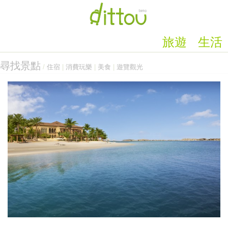
旅遊
生活
尋找景點
/
住宿
|
消費玩樂
|
美食
|
遊覽觀光