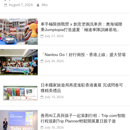
August 7, 2026
Miu
車手極限挑戰營 x 創意塗鴉洗車房：奧海城聯
乘Jumptopia打造盛夏「極速車隊訓練基地」
July 27, 2026
「Nantou Go！好行南投・香港上線」盛大登場
July 20, 2026
日本國家旅遊局再度進駐香港書展 完成問卷可
獲精美禮品
July 15, 2026
善用AI工具與孩子一起策劃行程：Trip.com智能
行程規劃Trip.Planner輕鬆開展夏日親子遊
July 10, 2026