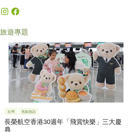
Instagram
Facebook
旅遊專題
台灣
焦點熱話
長榮航空香港30週年「飛賞快樂」三大慶
典