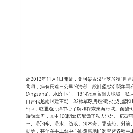
於2012年11月1日開業，蘭珂樂古浪坐落於獲“
蘭珂，擁有長達三公里的海灘，設計靈感沿襲集團在泰國
(Angsana)、水療中心、18洞冠軍高爾夫球
自古代越南封建王朝，32棟單臥房礁湖泳池別墅和
Spa，或通過海​​洋中心了解和探索東海海域。而
時尚套房，其中100間套房配備了私人泳池，房型
車、滑翔傘、滑水、衝浪、獨木舟、香蕉船、射箭
動等，甚至在手工藝中心跟隨當地匠師學習各種手