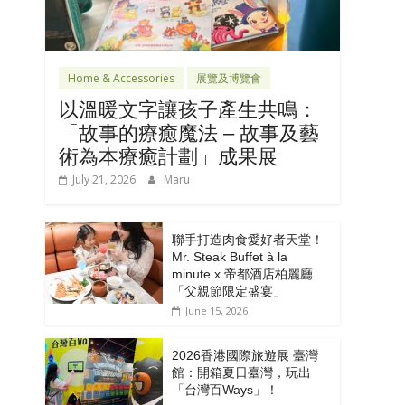
Home & Accessories
展覽及博覽會
以溫暖文字讓孩子產生共鳴：
「故事的療癒魔法 – 故事及藝
術為本療癒計劃」成果展
July 21, 2026
Maru
聯手打造肉食愛好者天堂！
Mr. Steak Buffet à la
minute x 帝都酒店柏麗廳
「⽗親節限定盛宴」
June 15, 2026
2026香港國際旅遊展 臺灣
館：開箱夏日臺灣，玩出
「台灣百Ways」！