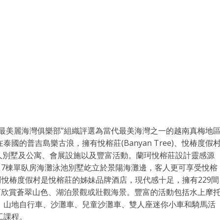
世界最美麗海灣俱樂部”組織評選為當代最美海灣之一的越南真梅地
的普吉島樂古浪，擁有悅榕莊(Banyan Tree)、悅椿度假
場、私人別墅及公寓、會展設施以及豐富活動。蘭珂悅榕莊設計靈感源
17棟單臥房海灘泳池別墅屹立於景陽海灘邊，客人更可享受悅榕
蘭珂悅椿度假村是悅榕莊的姊妹品牌酒店，現代感十足，擁有229間
可欣賞蒼翠山色、湖泊景觀或壯觀海景。豐富的活動包括水上摩
、山地自行車、沙灘車、兒童沙灘車、雙人座迷你小車和騎馬活
工課程。