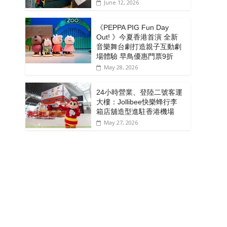
June 12, 2026
《PEPPA PIG Fun Day
Out! 》今夏香港首演 全新
音樂舞台劇打造親子互動劇
場體驗 早鳥優惠門票9折
May 28, 2026
24小時營業、登陸二號客運
大樓：Jollibee快樂蜂行李
箱店舖造型進駐香港機場
May 27, 2026