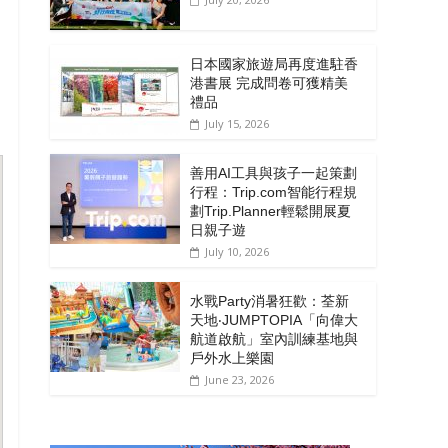
日本國家旅遊局再度進駐香
港書展 完成問卷可獲精美
禮品
July 15, 2026
善用AI工具與孩子一起策劃
行程：Trip.com智能行程規
劃Trip.Planner輕鬆開展夏
日親子遊
July 10, 2026
水戰Party消暑狂歡：荃新
天地‧JUMPTOPIA「向偉大
航道啟航」室內訓練基地與
戶外水上樂園
June 23, 2026