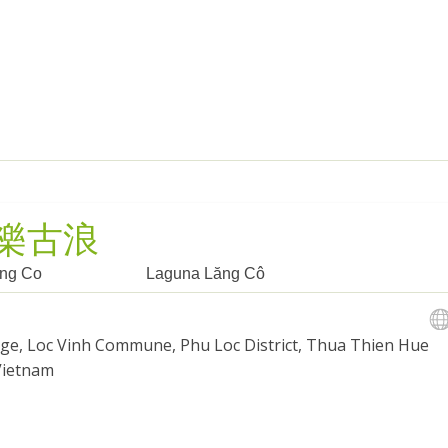
樂古浪
ng Co
Laguna Lăng Cô
age, Loc Vinh Commune, Phu Loc District, Thua Thien Hue
Vietnam