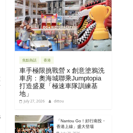
焦點熱話
香港
車手極限挑戰營 x 創意塗鴉洗
車房：奧海城聯乘Jumptopia
區
打造盛夏「極速車隊訓練基
村
地」
July 27, 2026
dittou
托
「Nantou Go！好行南投・
香港上線」盛大登場
July 20, 2026