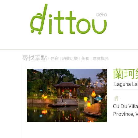
尋找景點
/
住宿
|
消費玩樂
|
美食
|
遊覽觀光
蘭珂
Laguna La
Cu Du Vill
Province, 