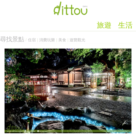
旅遊
生活
尋找景點
/
住宿
|
消費玩樂
|
美食
|
遊覽觀光