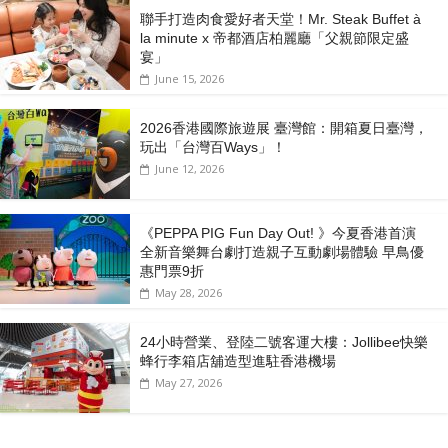
聯手打造肉食愛好者天堂！Mr. Steak Buffet à
la minute x 帝都酒店柏麗廳「⽗親節限定盛
宴」
June 15, 2026
2026香港國際旅遊展 臺灣館：開箱夏日臺灣，
玩出「台灣百Ways」！
June 12, 2026
《PEPPA PIG Fun Day Out! 》今夏香港首演
全新音樂舞台劇打造親子互動劇場體驗 早鳥優
惠門票9折
May 28, 2026
24小時營業、登陸二號客運大樓：Jollibee快樂
蜂行李箱店舖造型進駐香港機場
May 27, 2026