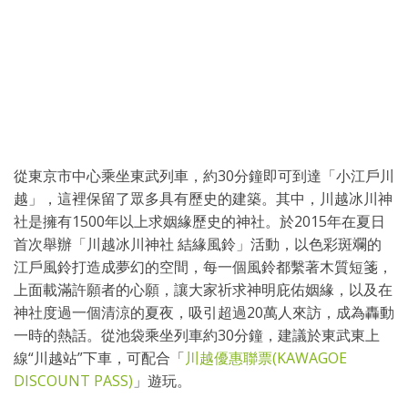
從東京市中心乘坐東武列車，約30分鐘即可到達「小江戶川
越」，這裡保留了眾多具有歷史的建築。其中，川越冰川神
社是擁有1500年以上求姻緣歷史的神社。於2015年在夏日
首次舉辦「川越冰川神社 結緣風鈴」活動，以色彩斑斕的
江戶風鈴打造成夢幻的空間，每一個風鈴都繫著木質短箋，
上面載滿許願者的心願，讓大家祈求神明庇佑姻緣，以及在
神社度過一個清涼的夏夜，吸引超過20萬人來訪，成為轟動
一時的熱話。從池袋乘坐列車約30分鐘，建議於東武東上
線“川越站”下車，可配合「
川越優惠聯票(KAWAGOE
DISCOUNT PASS)
」遊玩。