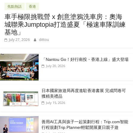
焦點熱話
香港
車手極限挑戰營 x 創意塗鴉洗車房：奧海
城聯乘Jumptopia打造盛夏「極速車隊訓練
基地」
July 27, 2026
dittou
「Nantou Go！好行南投・香港上線」盛大登場
July 20, 2026
日本國家旅遊局再度進駐香港書展 完成問卷可
獲精美禮品
July 15, 2026
善用AI工具與孩子一起策劃行程：Trip.com智能
行程規劃Trip.Planner輕鬆開展夏日親子遊