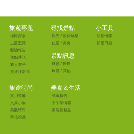
旅遊專題
尋找景點
小工具
地區探索
觀光
/
消費玩樂
活動情報
主題遊覽
住宿
/
美食
節慶日曆
體驗報告
景點訊息
焦點熱話
維修
/
推廣
旅人絮語
展覽
/
其他
美通社新聞
旅途時尚
美食＆生活
實用裝備
試食報告
文具小物
下午茶情報
美妝時尚
家居及精品
手信禮品