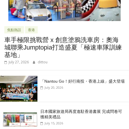
焦點熱話
香港
車手極限挑戰營 x 創意塗鴉洗車房：奧海
城聯乘Jumptopia打造盛夏「極速車隊訓練
基地」
July 27, 2026
dittou
「Nantou Go！好行南投・香港上線」盛大登場
July 20, 2026
日本國家旅遊局再度進駐香港書展 完成問卷可
獲精美禮品
July 15, 2026