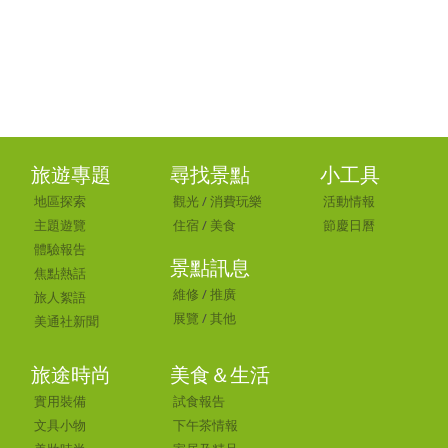
旅遊專題
尋找景點
小工具
地區探索
觀光
/
消費玩樂
活動情報
主題遊覽
住宿
/
美食
節慶日曆
體驗報告
景點訊息
焦點熱話
維修
/
推廣
旅人絮語
展覽
/
其他
美通社新聞
旅途時尚
美食＆生活
實用裝備
試食報告
文具小物
下午茶情報