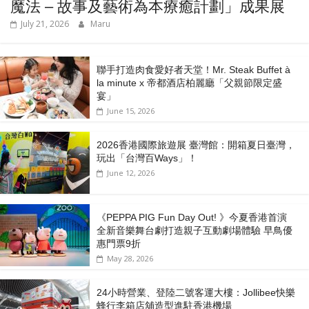
魔法 – 故事及藝術為本療癒計劃」成果展
July 21, 2026
Maru
聯手打造肉食愛好者天堂！Mr. Steak Buffet à
la minute x 帝都酒店柏麗廳「⽗親節限定盛
宴」
June 15, 2026
2026香港國際旅遊展 臺灣館：開箱夏日臺灣，
玩出「台灣百Ways」！
June 12, 2026
《PEPPA PIG Fun Day Out! 》今夏香港首演
全新音樂舞台劇打造親子互動劇場體驗 早鳥優
惠門票9折
May 28, 2026
24小時營業、登陸二號客運大樓：Jollibee快樂
蜂行李箱店舖造型進駐香港機場