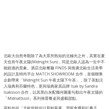
北歐大自然奇觀除了為大眾所熟知的北極光之外，其實在夏
天也有午夜太陽(Midnight Sun)，同是北歐人認為一生中不
能錯過的景象。酒店北歐餐廳 FINDS 與推廣北歐生活美學
的設計及時尚平台 MATCH SHOWROOM 合作，首個聯乘
企劃帶來「Midnight Sun 午夜太陽下午茶」，除了茶點注
入瑞典和芬蘭特色，更與瑞典家居品牌 Isak by Sandra
Isaksson 合作，以其黑白灰配幾何圖案勾勒出午夜太陽的
「Midnattssol」系列佈置餐桌與盛載甜點。
茶點包括「北歐班戟佐以新鮮莓果、雲呢拿醬和紅桑子