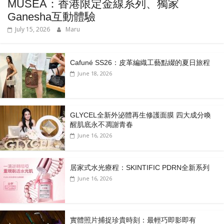
MUSEA：香港限定金線系列、獨家
Ganesha互動體驗
July 15, 2026
Maru
Cafuné SS26：皮革編織工藝點綴的夏日旅程
June 18, 2026
GLYCEL全新外泌體再生修護面膜 四大成分喚
醒肌底永不凋謝青春
June 16, 2026
居家式水光療程：SKINTIFIC PDRN全新系列
June 16, 2026
實體照片捕捉珍貴時刻：最輕巧即影即有