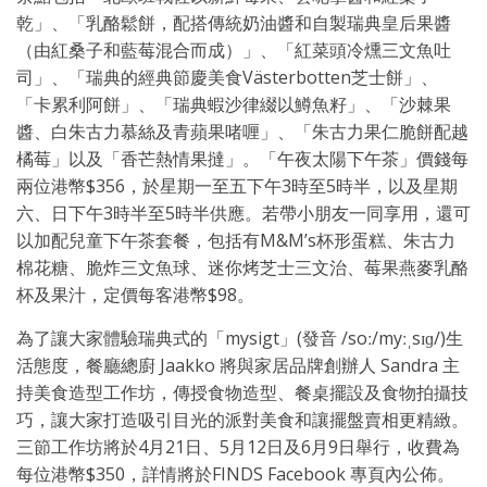
乾」、「乳酪鬆餅，配搭傳統奶油醬和自製瑞典皇后果醬
（由紅桑子和藍莓混合而成）」、「紅菜頭冷燻三文魚吐
司」、「瑞典的經典節慶美食Västerbotten芝士餅」、
「卡累利阿餅」、「瑞典蝦沙律綴以鱒魚籽」、「沙棘果
醬、白朱古力慕絲及青蘋果啫喱」、「朱古力果仁脆餅配越
橘莓」以及「香芒熱情果撻」。「午夜太陽下午茶」價錢每
兩位港幣$356，於星期一至五下午3時至5時半，以及星期
六、日下午3時半至5時半供應。若帶小朋友一同享用，還可
以加配兒童下午茶套餐，包括有M&M’s杯形蛋糕、朱古力
棉花糖、脆炸三文魚球、迷你烤芝士三文治、莓果燕麥乳酪
杯及果汁，定價每客港幣$98。
為了讓大家體驗瑞典式的「mysigt」(發音 /soː/myːˌsɪɡ/)生
活態度，餐廳總廚 Jaakko 將與家居品牌創辦人 Sandra 主
持美食造型工作坊，傳授食物造型、餐桌擺設及食物拍攝技
巧，讓大家打造吸引目光的派對美食和讓擺盤賣相更精緻。
三節工作坊將於4月21日、5月12日及6月9日舉行，收費為
每位港幣$350，詳情將於FINDS Facebook 專頁內公佈。