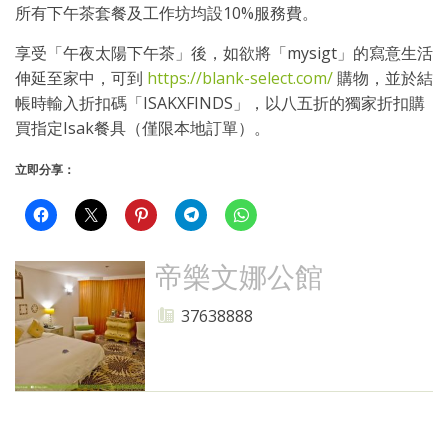
所有下午茶套餐及工作坊均設10%服務費。
享受「午夜太陽下午茶」後，如欲將「mysigt」的寫意生活
伸延至家中，可到
https://blank-select.com/
購物，並於結
帳時輸入折扣碼「ISAKXFINDS」，以八五折的獨家折扣購
買指定Isak餐具（僅限本地訂單）。
立即分享：
帝樂文娜公館
37638888