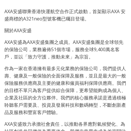
AXA安盛聯乘香港快運航空合作正式啟動，首架顯示AXA 安
盛商標的A321neo型號客機已曯目登場。
關於AXA安盛
AXA安盛為AXA安盛集團之成員。AXA安盛集團是全球領先
的保險公司，業務遍佈51個市場，服務全球9,400萬名客
戶，並以「致力守護，推動未來」為宗旨。
作為一家在香港擁有最多元化業務的保險公司，我們提供人
壽、健康及一般保險的全面保障及服務，並且是最大的一般
保險服務供應商及主要的健康和僱員福利保障供應商。我們
的目標不單只為客戶提供綜合保障，更希望能夠成為個人、
企業及社區的全方位夥伴。我們的核心服務承諾是透過積極
聆聽客戶需要及、投資及發展科技和數碼轉型，不斷創新產
品及服務和豐富客戶體驗。
AXA安盛致力承擔社會責任，以推動各界應對氣候變化、為