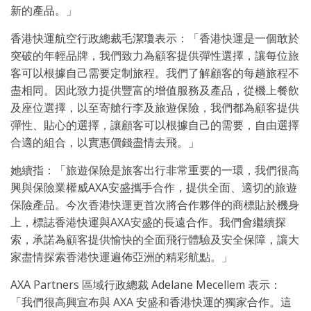
新的產品。」
香港快運航空行政總裁毛潔瓊表示：「香港快運是一個敢於
突破的年輕品牌，我們致力為顧客提供彈性選擇，讓每位旅
客可以根據自己需要定制旅程。我們了解顧客的每趟旅程不
盡相同。因此致力提供豐富的增值服務及產品，從機上餐飲
及座位選擇，以至寄艙行李及旅遊保險，我們都為顧客提供
彈性、貼心的選擇，讓顧客可以根據自己的需要，自由選擇
合適的組合，以實惠價錢盡情去飛。」
她續指：「旅遊保險是旅客出行非常重要的一環，我們很高
興與保險業權威AXA安盛攜手合作，提供全面、適切的旅遊
保險產品。今次香港快運更首次將合作夥伴的商標貼於機身
上，標誌香港快運與AXA安盛的長遠合作。我們會繼續探
索，承諾為顧客提供愉快的全面飛行體驗及安全保障，讓大
家盡情探索香港快運遍佈亞洲的精彩航點。」
AXA Partners 區域行政總裁 Adelane Mecellem 表示：
「我們很高興宣布與 AXA 安盛和香港快運的獨家合作。這