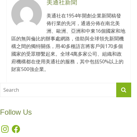
美通社新聞
美通社在1954年開創企業新聞稿發
佈行業的先河，通過分佈在南北美
洲、歐洲、亞洲和中東16個國家和地
區的無與倫比的辦事處網路，借助與全球領先新聞機
構之間的獨特關係，用40多種語言將客戶與170多個
國家的受眾聯繫起來。全球4萬多家公司、組織和政
府機構都在使用美通社的服務，其中包括50%以上的
財富500強企業。
Follow Us
Instagram
Facebook