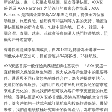
新的航線，進一步拓展市場版圖。這次香港快運、AXA安
盛 以及 AXA Partners 之間簽訂的獨家合作協議，AXA
Partners 是跨國企業並為AXA集團之成員，提供全方位援
助服務、旅遊保險、信用保障和福利等方案的支持，涵蓋香
港快運服務的所有市場，包括中國內地、 日本、韓國、中
國台灣、泰國、越南、菲律賓等多個港人熱門旅遊地點，照
顧客戶外遊需求。
香港快運是國泰集團成員，自2013年起轉營為全港唯一一
間低成本航空公司，目前營運共34架客機、25條航線。
AXA安盛首席一般保險業務總監黎柱基表示：「AXA 安盛一
直積極擴充保險業務生態圈，致力成為客戶生活中的重要夥
伴。透過與不同行業領先的夥伴合作，為客戶提供更貼心、
更適切的保障服務。我們明白現時市民對旅遊保險的需求愈
來愈多元化的，因此我們希望可以為客戶帶來更便捷的旅遊
體驗。香港快運是AXA 安盛首個以香港為基地的航空合作夥
伴，讓客戶能夠一站式完成訂購航班和投保旅遊保險。展望
未來，我們會繼續積極研究周全的保障產品，為市場帶來創