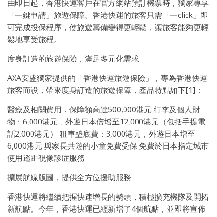
由即日起，香港快運客戶在官方網站預訂機票時，獨家專享
「一鍵申請」旅遊保障。香港快運的旅客只需「一click」即
可完成投保程序，使旅遊籌備變得更輕鬆，讓旅客能夠更輕
鬆地享受旅程。
度身訂造的旅遊保險，滿足多元化需求
AXA安盛獨家提供的「香港快運旅遊保險」，專為香港快運
旅客而設，帶來度身訂造的旅遊保障，產品特點如下[1]：
醫療及相關費用：保障額高達500,000港元 行李及個人財
物：6,000港元，外遊日本倍增至12,000港元（包括手提電
話2,000港元） 租車墊底費：3,000港元，外遊日本增至
6,000港元 與家長共遊的小童免費受保 免費於日本指定城市
使用遙距視像診症服務
擴展航線版圖，提供全方位援助服務
香港快運將繼續把握快速增長的勢頭，積極擴充機隊及開拓
新航點。今年，香港快運已經新增了4個航點，並即將宣佈