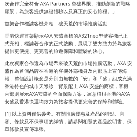
次合作完全符合 AXA Partners 突破界限、推動創新的戰略
願景，為旅客提供無縫體驗以及真正的安心旅程。」
首架合作標誌客機亮相，破天荒的市場推廣活動
香港快運首架顯示AXA 安盛商標的A321neo型號客機已正
式亮相，標誌著合作的正式啟動，展現了雙方致力於為旅客
提供更便捷、更完善的旅遊保障和體驗的決心。
此次獨家合作還為市場帶來破天荒的市場推廣活動，AXA 安
盛作為首個品牌在香港的客機外部機身及內部貼上宣傳海
報，整個設計概念是分別由無數的「安」和「盛」組成充滿
香港特色的城市天際線，背景配上 AXA 安盛的商標，客機
內部則展示AXA安盛的全面保障方案，寓意植根香港的AXA
安盛及香港快運均致力為旅客提供更完善的保障和
體驗。
[1] 以上資料僅供參考。有關推廣優惠及產品的特點、內
容、條款及不保事項的詳情，請參閱相關的產品說明書、保
單條款及宣傳單張。