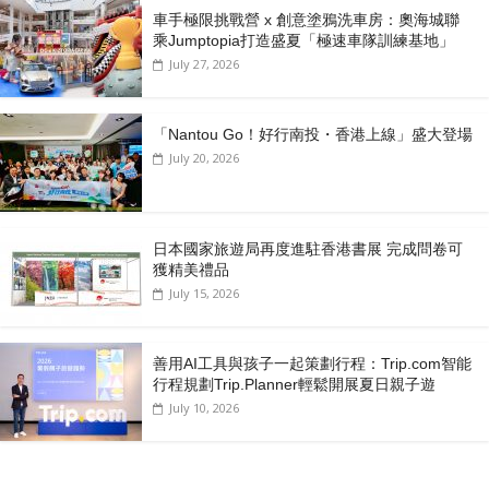
車手極限挑戰營 x 創意塗鴉洗車房：奧海城聯
乘Jumptopia打造盛夏「極速車隊訓練基地」
July 27, 2026
「Nantou Go！好行南投・香港上線」盛大登場
July 20, 2026
日本國家旅遊局再度進駐香港書展 完成問卷可
獲精美禮品
July 15, 2026
善用AI工具與孩子一起策劃行程：Trip.com智能
行程規劃Trip.Planner輕鬆開展夏日親子遊
July 10, 2026