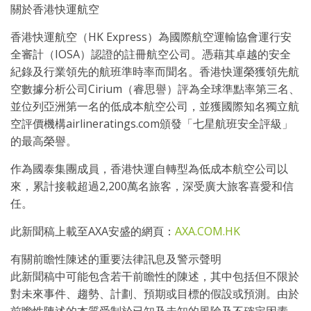
關於香港快運航空
香港快運航空（HK Express）為國際航空運輸協會運行安
全審計（IOSA）認證的註冊航空公司。憑藉其卓越的安全
紀錄及行業領先的航班準時率而聞名。香港快運榮獲領先航
空數據分析公司Cirium（睿思譽）評為全球準點率第三名、
並位列亞洲第一名的低成本航空公司，並獲國際知名獨立航
空評價機構airlineratings.com頒發「七星航班安全評級」
的最高榮譽。
作為國泰集團成員，香港快運自轉型為低成本航空公司以
來，累計接載超過2,200萬名旅客，深受廣大旅客喜愛和信
任。
此新聞稿上載至AXA安盛的網頁：
AXA.COM.HK
有關前瞻性陳述的重要法律訊息及警示聲明
此新聞稿中可能包含若干前瞻性的陳述，其中包括但不限於
對未來事件、趨勢、計劃、預期或目標的假設或預測。由於
前瞻性陳述的本質受制於已知及未知的風險及不確定因素，