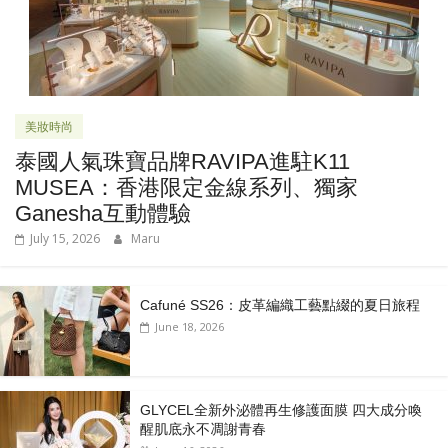
美妝時尚
泰國人氣珠寶品牌RAVIPA進駐K11
MUSEA：香港限定金線系列、獨家
Ganesha互動體驗
July 15, 2026
Maru
Cafuné SS26：皮革編織工藝點綴的夏日旅程
June 18, 2026
GLYCEL全新外泌體再生修護面膜 四大成分喚
醒肌底永不凋謝青春