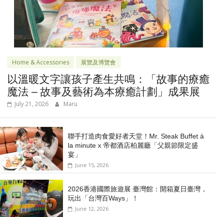
Home & Accessories
展覽及博覽會
以溫暖文字讓孩子產生共鳴：「故事的療癒
魔法 – 故事及藝術為本療癒計劃」成果展
July 21, 2026
Maru
聯手打造肉食愛好者天堂！Mr. Steak Buffet à
la minute x 帝都酒店柏麗廳「⽗親節限定盛
宴」
June 15, 2026
2026香港國際旅遊展 臺灣館：開箱夏日臺灣，
玩出「台灣百Ways」！
June 12, 2026