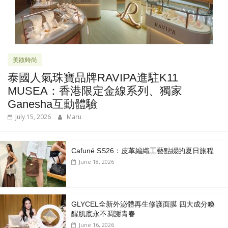
美妝時尚
泰國人氣珠寶品牌RAVIPA進駐K11
MUSEA：香港限定金線系列、獨家
Ganesha互動體驗
July 15, 2026
Maru
Cafuné SS26：皮革編織工藝點綴的夏日旅程
June 18, 2026
GLYCEL全新外泌體再生修護面膜 四大成分喚
醒肌底永不凋謝青春
June 16, 2026