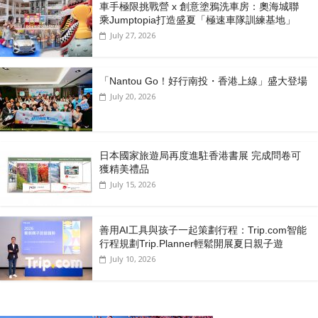
車手極限挑戰營 x 創意塗鴉洗車房：奧海城聯
乘Jumptopia打造盛夏「極速車隊訓練基地」
July 27, 2026
「Nantou Go！好行南投・香港上線」盛大登場
July 20, 2026
日本國家旅遊局再度進駐香港書展 完成問卷可
獲精美禮品
July 15, 2026
善用AI工具與孩子一起策劃行程：Trip.com智能
行程規劃Trip.Planner輕鬆開展夏日親子遊
July 10, 2026