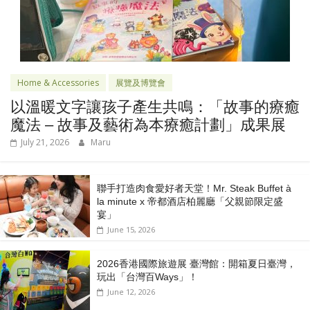
Home & Accessories
展覽及博覽會
以溫暖文字讓孩子產生共鳴：「故事的療癒
魔法 – 故事及藝術為本療癒計劃」成果展
July 21, 2026
Maru
聯手打造肉食愛好者天堂！Mr. Steak Buffet à
la minute x 帝都酒店柏麗廳「⽗親節限定盛
宴」
June 15, 2026
2026香港國際旅遊展 臺灣館：開箱夏日臺灣，
玩出「台灣百Ways」！
June 12, 2026