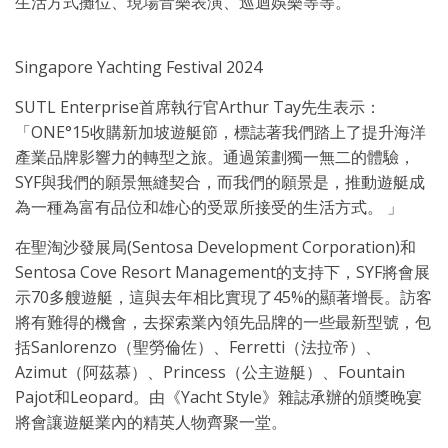
生活方式攤位、現場音樂表演、巡迴娛樂等等。
Singapore Yachting Festival 2024
SUTL Enterprise首席執行官Arthur Tay先生表示：
「ONE°15收購新加坡遊艇節，標誌著我們踏上了提升海洋
產業品牌影響力的轉型之旅。通過策劃獨一無二的體驗，
SYF與我們的願景無縫契合，而我們的願景是，推動遊艇成
為一種為富有品位和雄心的受眾所接受的生活方式。 」
在聖淘沙發展局(Sentosa Development Corporation)和
Sentosa Cove Resort Management的支持下，SYF將會展
示70多艘遊艇，這與去年相比實現了45%的顯著增長。訪客
將有難得的機會，去探索業內領先品牌的一些最新型號，包
括Sanlorenzo（聖勞倫佐）、Ferretti（法拉帝）、
Azimut（阿茲慕）、Princess（公主遊艇）、Fountain
Pajot和Leopard。由《Yacht Style》雜誌承辦的頒獎晚宴
將會讓遊艇業內的精英人物齊聚一堂。