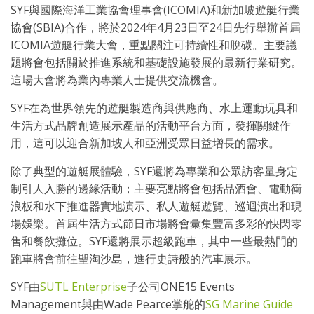
SYF與國際海洋工業協會理事會(ICOMIA)和新加坡遊艇行業
協會(SBIA)合作，將於2024年4月23日至24日先行舉辦首屆
ICOMIA遊艇行業大會，重點關注可持續性和脫碳。主要議
題將會包括關於推進系統和基礎設施發展的最新行業研究。
這場大會將為業內專業人士提供交流機會。
SYF在為世界領先的遊艇製造商與供應商、水上運動玩具和
生活方式品牌創造展示產品的活動平台方面，發揮關鍵作
用，這可以迎合新加坡人和亞洲受眾日益增長的需求。
除了典型的遊艇展體驗，SYF還將為專業和公眾訪客量身定
制引人入勝的邊緣活動；主要亮點將會包括品酒會、電動衝
浪板和水下推進器實地演示、私人遊艇遊覽、巡迴演出和現
場娛樂。首屆生活方式節日市場將會彙集豐富多彩的快閃零
售和餐飲攤位。SYF還將展示超級跑車，其中一些最熱門的
跑車將會前往聖淘沙島，進行史詩般的汽車展示。
SYF由
SUTL Enterprise
子公司ONE15 Events
Management與由Wade Pearce掌舵的
SG Marine Guide