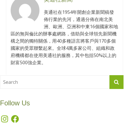
美通社在1954年開創企業新聞稿發
佈行業的先河，通過分佈在南北美
洲、歐洲、亞洲和中東16個國家和地
區的無與倫比的辦事處網路，借助與全球領先新聞機
構之間的獨特關係，用40多種語言將客戶與170多個
國家的受眾聯繫起來。全球4萬多家公司、組織和政
府機構都在使用美通社的服務，其中包括50%以上的
財富500強企業。
Follow Us
Instagram
Facebook