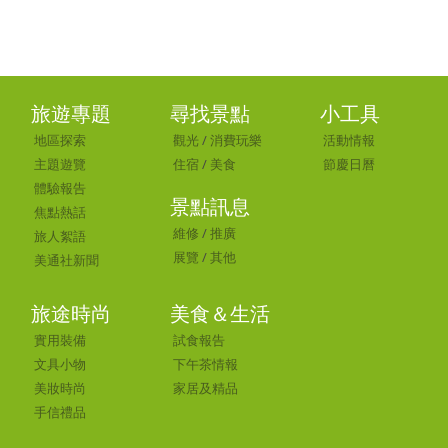
旅遊專題
尋找景點
小工具
地區探索
觀光
/
消費玩樂
活動情報
主題遊覽
住宿
/
美食
節慶日曆
體驗報告
景點訊息
焦點熱話
維修
/
推廣
旅人絮語
展覽
/
其他
美通社新聞
旅途時尚
美食＆生活
實用裝備
試食報告
文具小物
下午茶情報
美妝時尚
家居及精品
手信禮品