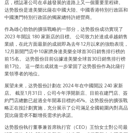
店，標誌著公司在卓越發展的道路上又一個重要里程碑。
达势股份是達美樂比薩在中國大陸、中國香港特別行政區和
中國澳門特別行政區的獨家總特許經營商。
作為雄心勃勃的擴張戰略的一部分，达势股份成功實現了
2023 年開設 180 家新店的目標。 公司致力於達成卓越銷售
業績，在此方面最新的成就即為去年12月以來的強勁表現，
12月新開門店中10家躋身達美樂全球首30日銷售排行榜的
前15名。 达势股份目前佔據達美樂全球首30日銷售排行榜
前17位。 這一傑出成就進一步鞏固了达势股份作為比薩行
業領導者的地位。
展望未來，达势股份計劃在 2024 年在中國開設 240 家新
店。 截至1月31日，公司今年淨開新店、目前在建門店、簽
約門店總數已超過全年開幕目標的45%。达势股份的擴張戰
略正在按計劃實施，充分展示了公司滿足全國範圍內對高品
質比薩需求不斷增長需求的承諾。
达势股份執行董事兼首席執行官（CEO）王怡女士對公司最