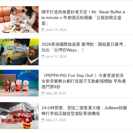
聯手打造肉食愛好者天堂！Mr. Steak Buffet à
la minute x 帝都酒店柏麗廳「⽗親節限定盛
宴」
June 15, 2026
2026香港國際旅遊展 臺灣館：開箱夏日臺灣，
玩出「台灣百Ways」！
June 12, 2026
《PEPPA PIG Fun Day Out! 》今夏香港首演
全新音樂舞台劇打造親子互動劇場體驗 早鳥優
惠門票9折
May 28, 2026
24小時營業、登陸二號客運大樓：Jollibee快樂
蜂行李箱店舖造型進駐香港機場
May 27, 2026