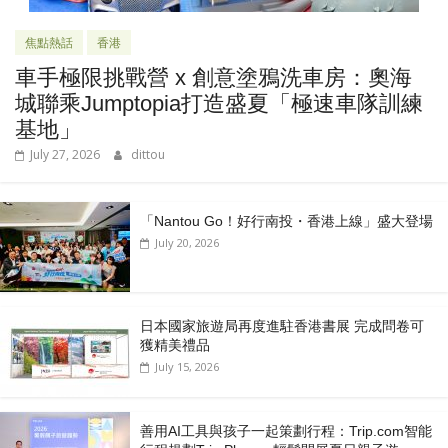
焦點熱話
香港
車手極限挑戰營 x 創意塗鴉洗車房：奧海
城聯乘Jumptopia打造盛夏「極速車隊訓練
基地」
July 27, 2026
dittou
「Nantou Go！好行南投・香港上線」盛大登場
July 20, 2026
日本國家旅遊局再度進駐香港書展 完成問卷可
獲精美禮品
July 15, 2026
善用AI工具與孩子一起策劃行程：Trip.com智能