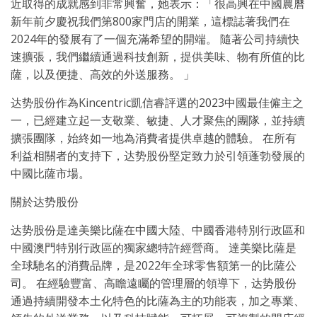
近取得的成就感到非常興奮，她表示：「很高興在中國農曆
新年前夕慶祝我們第800家門店的開業，這標誌著我們在
2024年的發展有了一個充滿希望的開端。 隨著公司持續快
速擴張，我們繼續通過科技創新，提供美味、物有所值的比
薩，以及便捷、高效的外送服務。 」
达势股份作為Kincentric凱信睿評選的2023中國最佳僱主之
一，已經建立起一支敬業、敏捷、人才聚焦的團隊，並持續
擴張團隊，始終如一地為消費者提供卓越的體驗。 在所有
利益相關者的支持下，达势股份堅定致力於引領蓬勃發展的
中國比薩市場。
關於达势股份
达势股份是達美樂比薩在中國大陸、中國香港特別行政區和
中國澳門特別行政區的獨家總特許經營商。 達美樂比薩是
全球馳名的消費品牌，是2022年全球零售額第一的比薩公
司。 在經驗豐富、高瞻遠矚的管理層的領導下，达势股份
通過持續開發本土化特色的比薩為主的功能表，加之專業、